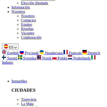
Elección ilimitada
Información
Nosotros
Nosotros
Contactos
Equipo
Reseñas
Vacantes
Colaboración
ES
English
Русский
Українська
Français
Deutsch
Suomi
Svenska
Norsk
Polski
Nederlands
Italiano
Inmuebles
CIUDADES
Torrevieja
La Mata