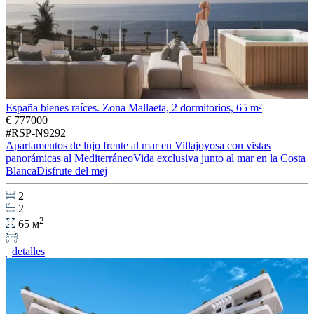
España bienes raíces. Zona Mallaeta, 2 dormitorios, 65 m²
€ 777000
#RSP-N9292
Apartamentos de lujo frente al mar en Villajoyosa con vistas
panorámicas al MediterráneoVida exclusiva junto al mar en la Costa
BlancaDisfrute del mej
2
2
2
65 м
detalles