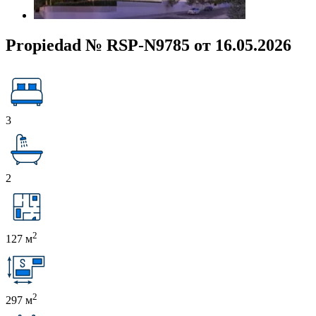
Propiedad № RSP-N9785 от 16.05.2026
3
2
2
127 м
2
297 м