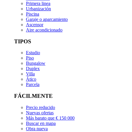
Primera linea
Urbanización
Piscina
Garaje o aparcamiento
Ascensor
Aire acondicionado
TIPOS
Estudio
Piso
Bungalow
Duplex
Villa
Ático
Parcela
FÁCILMENTE
Precio reducido
Nuevas ofertas
Más barato que € 150 000
Buscar en mapa
Obra nueva