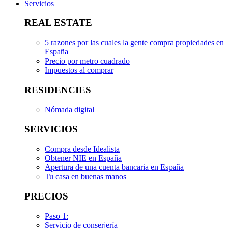
Servicios
REAL ESTATE
5 razones por las cuales la gente compra propiedades en
España
Precio por metro cuadrado
Impuestos al comprar
RESIDENCIES
Nómada digital
SERVICIOS
Compra desde Idealista
Obtener NIE en España
Apertura de una cuenta bancaria en España
Tu casa en buenas manos
PRECIOS
Paso 1:
Servicio de conserjería