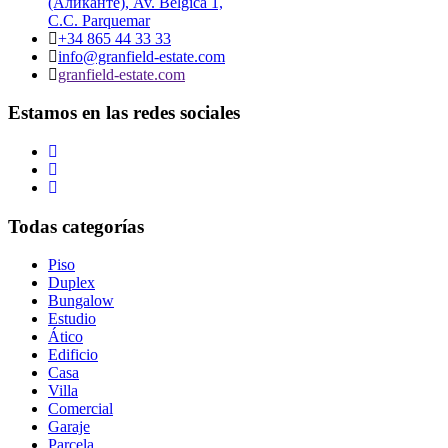
(Аликанте), Av. Bélgica 1,
C.C. Parquemar
+34 865 44 33 33
info@granfield-estate.com
granfield-estate.com
Estamos en las redes sociales
Todas categorías
Piso
Duplex
Bungalow
Estudio
Ático
Edificio
Casa
Villa
Comercial
Garaje
Parcela