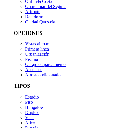
Orihuela Costa
Guardamar del Segura
Alicante
Benidorm
Ciudad Quesada
OPCIONES
Vistas al mar
Primera linea
Urbanización
Piscina
Garaje o aparcamiento
Ascensor
Aire acondicionado
TIPOS
Estudio
Piso
Bungalow
Duplex
Villa
Ático
Parcela