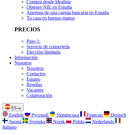
Compra desde Idealista
Obtener NIE en España
Apertura de una cuenta bancaria en España
Tu casa en buenas manos
PRECIOS
Paso 1:
Servicio de conserjería
Elección ilimitada
Información
Nosotros
Nosotros
Contactos
Equipo
Reseñas
Vacantes
Colaboración
ES
English
Русский
Українська
Français
Deutsch
Suomi
Svenska
Norsk
Polski
Nederlands
Italiano