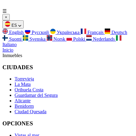
☰
×
ES
English
Русский
Українська
Français
Deutsch
Suomi
Svenska
Norsk
Polski
Nederlands
Italiano
Inicio
Inmuebles
CIUDADES
Torrevieja
La Mata
Orihuela Costa
Guardamar del Segura
Alicante
Benidorm
Ciudad Quesada
OPCIONES
Vistas al mar