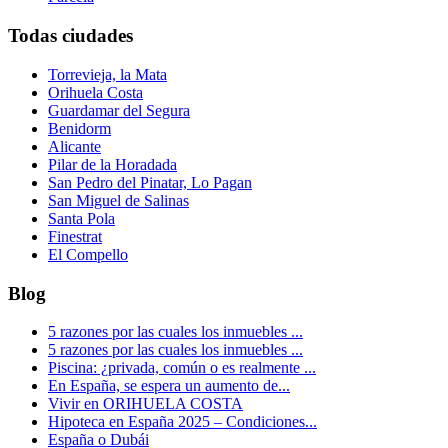
Todas ciudades
Torrevieja, la Mata
Orihuela Costa
Guardamar del Segura
Benidorm
Alicante
Pilar de la Horadada
San Pedro del Pinatar, Lo Pagan
San Miguel de Salinas
Santa Pola
Finestrat
El Compello
Blog
5 razones por las cuales los inmuebles ...
5 razones por las cuales los inmuebles ...
Piscina: ¿privada, común o es realmente ...
En España, se espera un aumento de...
Vivir en ORIHUELA COSTA
Hipoteca en España 2025 – Condiciones...
España o Dubái