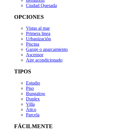
Benidorm
Ciudad Quesada
OPCIONES
Vistas al mar
Primera linea
Urbanización
Piscina
Garaje o aparcamiento
Ascensor
Aire acondicionado
TIPOS
Estudio
Piso
Bungalow
Duplex
Villa
Ático
Parcela
FÁCILMENTE