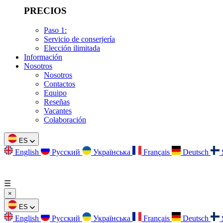
PRECIOS
Paso 1:
Servicio de conserjería
Elección ilimitada
Información
Nosotros
Nosotros
Contactos
Equipo
Reseñas
Vacantes
Colaboración
ES
English
Русский
Українська
Français
Deutsch
☰
×
ES
English
Русский
Українська
Français
Deutsch