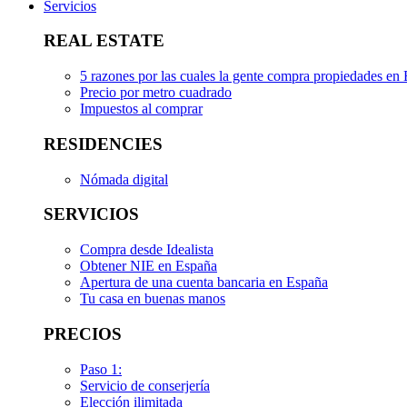
Servicios
REAL ESTATE
5 razones por las cuales la gente compra propiedades en
Precio por metro cuadrado
Impuestos al comprar
RESIDENCIES
Nómada digital
SERVICIOS
Compra desde Idealista
Obtener NIE en España
Apertura de una cuenta bancaria en España
Tu casa en buenas manos
PRECIOS
Paso 1:
Servicio de conserjería
Elección ilimitada