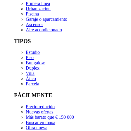
Primera linea
Urbanización
Piscina
Garaje o aparcamiento
Ascensor
Aire acondicionado
TIPOS
Estudio
Piso
Bungalow
Duplex
Villa
Ático
Parcela
FÁCILMENTE
Precio reducido
Nuevas ofertas
Más barato que € 150 000
Buscar en mapa
Obra nueva