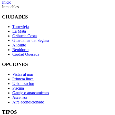
Inicio
Inmuebles
CIUDADES
Torrevieja
La Mata
Orihuela Costa
Guardamar del Segura
Alicante
Benidorm
Ciudad Quesada
OPCIONES
Vistas al mar
Primera linea
Urbanización
Piscina
Garaje o aparcamiento
Ascensor
Aire acondicionado
TIPOS