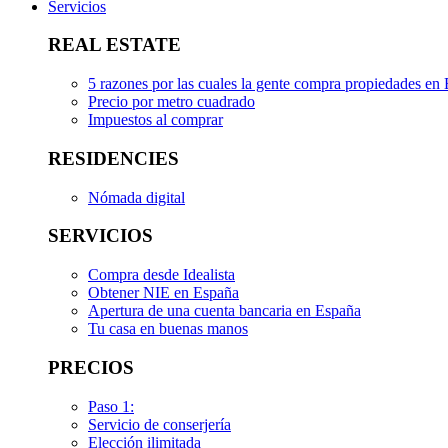
Servicios
REAL ESTATE
5 razones por las cuales la gente compra propiedades en
Precio por metro cuadrado
Impuestos al comprar
RESIDENCIES
Nómada digital
SERVICIOS
Compra desde Idealista
Obtener NIE en España
Apertura de una cuenta bancaria en España
Tu casa en buenas manos
PRECIOS
Paso 1:
Servicio de conserjería
Elección ilimitada