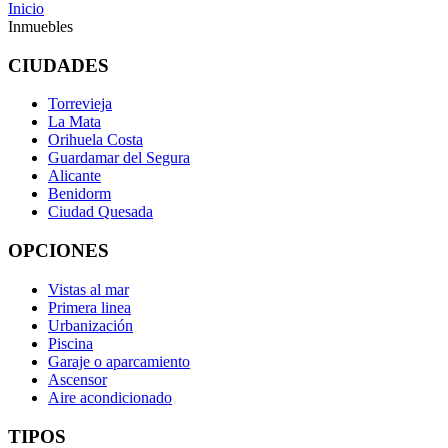
Inicio
Inmuebles
CIUDADES
Torrevieja
La Mata
Orihuela Costa
Guardamar del Segura
Alicante
Benidorm
Ciudad Quesada
OPCIONES
Vistas al mar
Primera linea
Urbanización
Piscina
Garaje o aparcamiento
Ascensor
Aire acondicionado
TIPOS