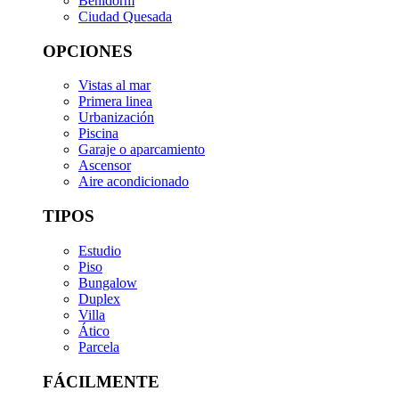
Benidorm
Ciudad Quesada
OPCIONES
Vistas al mar
Primera linea
Urbanización
Piscina
Garaje o aparcamiento
Ascensor
Aire acondicionado
TIPOS
Estudio
Piso
Bungalow
Duplex
Villa
Ático
Parcela
FÁCILMENTE