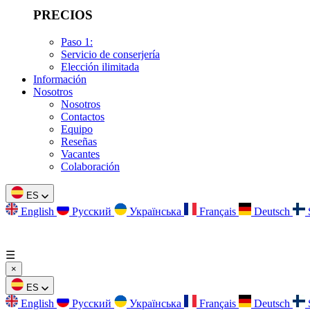
PRECIOS
Paso 1:
Servicio de conserjería
Elección ilimitada
Información
Nosotros
Nosotros
Contactos
Equipo
Reseñas
Vacantes
Colaboración
ES
English
Русский
Українська
Français
Deutsch
☰
×
ES
English
Русский
Українська
Français
Deutsch