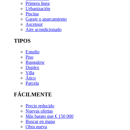
Primera linea
Urbanización
Piscina
Garaje o aparcamiento
Ascensor
Aire acondicionado
TIPOS
Estudio
Piso
Bungalow
Duplex
Villa
Ático
Parcela
FÁCILMENTE
Precio reducido
Nuevas ofertas
Más barato que € 150 000
Buscar en mapa
Obra nueva