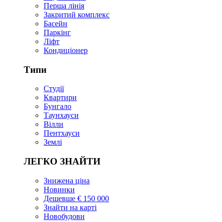
Перша лінія
Закритий комплекс
Басейн
Паркінг
Ліфт
Кондиціонер
Типи
Студії
Квартири
Бунгало
Таунхауси
Вілли
Пентхауси
Землі
ЛЕГКО ЗНАЙТИ
Знижена ціна
Новинки
Дешевше € 150 000
Знайти на карті
Новобудови