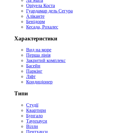
Ла Мата
Оріуела Коста
Гуардамар дель Сегура
Аліканте
Бенідорм
Кесада, Рохалес
Характеристики
Вид на море
Перша лінія
Закритий комплекс
Басейн
Паркінг
Ліфт
Кондиціонер
Типи
Студії
Квартири
Бунгало
Таунхауси
Вілли
Пентхауси