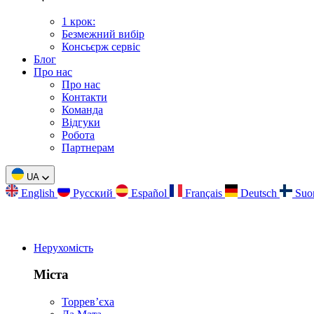
1 крок:
Безмежний вибір
Консьєрж сервіс
Блог
Про нас
Про нас
Контакти
Команда
Відгуки
Робота
Партнерам
UA
English
Русский
Español
Français
Deutsch
Suo
Нерухомість
Міста
Торревʼєха