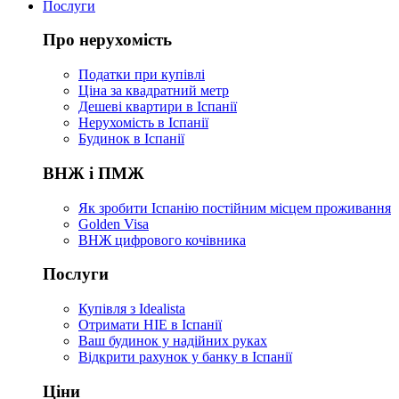
Послуги
Про нерухомість
Податки при купівлі
Ціна за квадратний метр
Дешеві квартири в Іспанії
Нерухомість в Іспанії
Будинок в Іспанії
ВНЖ і ПМЖ
Як зробити Іспанію постійним місцем проживання
Golden Visa
ВНЖ цифрового кочівника
Послуги
Купівля з Idealista
Отримати НІЕ в Іспанії
Ваш будинок у надійних руках
Відкрити рахунок у банку в Іспанії
Ціни