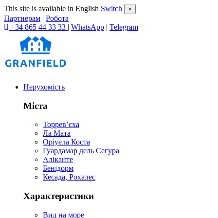
This site is available in English
Switch
×
Партнерам
|
Робота
+34 865 44 33 33
|
WhatsApp
|
Telegram
Нерухомість
Міста
Торревʼєха
Ла Мата
Оріуела Коста
Гуардамар дель Сегура
Аліканте
Бенідорм
Кесада, Рохалес
Характеристики
Вид на море