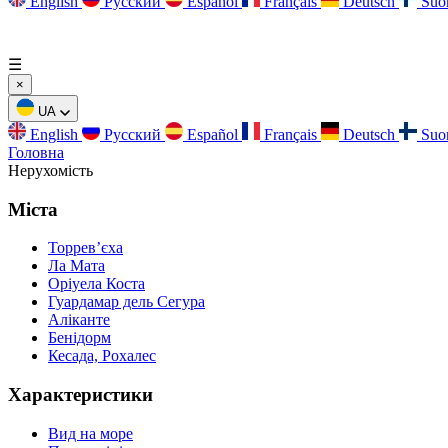
English
Русский
Español
Français
Deutsch
Suo
☰
×
UA
English
Русский
Español
Français
Deutsch
Suo
Головна
Нерухомість
Міста
Торревʼєха
Ла Мата
Оріуела Коста
Гуардамар дель Сегура
Аліканте
Бенідорм
Кесада, Рохалес
Характеристики
Вид на море