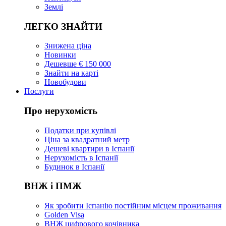
Землі
ЛЕГКО ЗНАЙТИ
Знижена ціна
Новинки
Дешевше € 150 000
Знайти на карті
Новобудови
Послуги
Про нерухомість
Податки при купівлі
Ціна за квадратний метр
Дешеві квартири в Іспанії
Нерухомість в Іспанії
Будинок в Іспанії
ВНЖ і ПМЖ
Як зробити Іспанію постійним місцем проживання
Golden Visa
ВНЖ цифрового кочівника