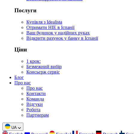
Послуги
Купівля з Idealista
Отримати НІЕ в Іспанії
Ваш будинок у надійних руках
Відкрити рахунок у банку в Іспанії
Ціни
1 крок:
Безмежний вибір
Консьєрж сервіс
Блог
Про нас
Про нас
Контакти
Команда
Відгуки
Робота
Партнерам
UA