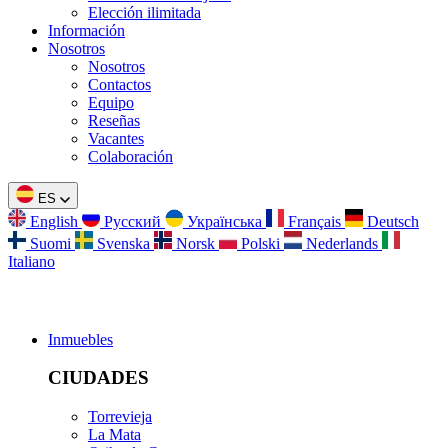
Elección ilimitada
Información
Nosotros
Nosotros
Contactos
Equipo
Reseñas
Vacantes
Colaboración
ES
English
Русский
Українська
Français
Deutsch
Suomi
Svenska
Norsk
Polski
Nederlands
Italiano
Inmuebles
CIUDADES
Torrevieja
La Mata