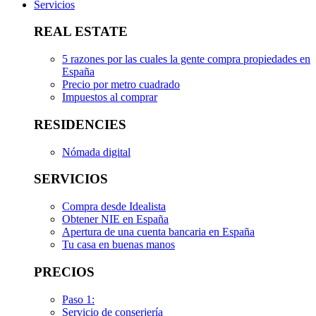
Servicios
REAL ESTATE
5 razones por las cuales la gente compra propiedades en
España
Precio por metro cuadrado
Impuestos al comprar
RESIDENCIES
Nómada digital
SERVICIOS
Compra desde Idealista
Obtener NIE en España
Apertura de una cuenta bancaria en España
Tu casa en buenas manos
PRECIOS
Paso 1:
Servicio de conserjería