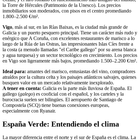
la Torre de Hércules (Patrimonio de la Unesco). Los precios
inmobiliarios son moderados, con pisos en el centro promediando
1.800–2.500 €/m².
Vigo
, más al sur, en las Rías Baixas, es la ciudad más grande de
Galicia y un puerto pesquero principal. Tiene un carácter más rudo y
enérgico que A Coruña, con excelentes restaurantes de marisco a lo
largo de la Rúa de las Ostras, las impresionantes Islas Cíes frente a
la costa (a menudo llamadas "el Caribe gallego" por su arena blanca
y agua turquesa) y un sector tecnológico en crecimiento. Los precios
en Vigo son ligeramente más bajos, promediando 1.500–2.200 €/m².
Ideal para:
amantes del marisco, entusiastas del vino, compradores
atraídos por la cultura celta y los paisajes atlánticos salvajes, quienes
busquen valor en un mercado relativamente inexplorado.
A tener en cuenta:
Galicia es la parte más lluviosa de España. El
gallego (
galego
) es cooficial con el español, y los carteles y la
burocracia suelen ser bilingües. El aeropuerto de Santiago de
Compostela (SCQ) tiene buenas conexiones europeas,
especialmente con Ryanair.
España Verde: Entendiendo el clima
La mayor diferencia entre el norte y el sur de España es el clima. La