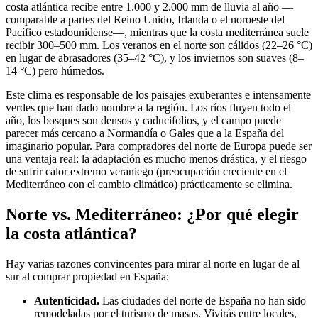
costa atlántica recibe entre 1.000 y 2.000 mm de lluvia al año —
comparable a partes del Reino Unido, Irlanda o el noroeste del
Pacífico estadounidense—, mientras que la costa mediterránea suele
recibir 300–500 mm. Los veranos en el norte son cálidos (22–26 °C)
en lugar de abrasadores (35–42 °C), y los inviernos son suaves (8–
14 °C) pero húmedos.
Este clima es responsable de los paisajes exuberantes e intensamente
verdes que han dado nombre a la región. Los ríos fluyen todo el
año, los bosques son densos y caducifolios, y el campo puede
parecer más cercano a Normandía o Gales que a la España del
imaginario popular. Para compradores del norte de Europa puede ser
una ventaja real: la adaptación es mucho menos drástica, y el riesgo
de sufrir calor extremo veraniego (preocupación creciente en el
Mediterráneo con el cambio climático) prácticamente se elimina.
Norte vs. Mediterráneo: ¿Por qué elegir
la costa atlántica?
Hay varias razones convincentes para mirar al norte en lugar de al
sur al comprar propiedad en España:
Autenticidad.
Las ciudades del norte de España no han sido
remodeladas por el turismo de masas. Vivirás entre locales,