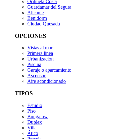
Orihuela Costa
Guardamar del Segura
Alicante
Benidorm
Ciudad Quesada
OPCIONES
Vistas al mar
Primera linea
Urbanización
Piscina
Garaje o aparcamiento
Ascensor
Aire acondicionado
TIPOS
Estudio
Piso
Bungalow
Duplex
Villa
Ático
Parcela