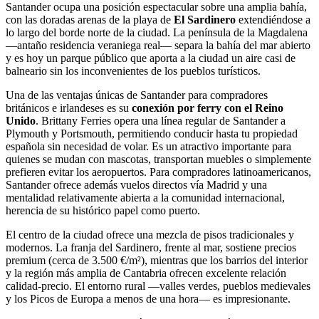
Santander ocupa una posición espectacular sobre una amplia bahía,
con las doradas arenas de la playa de
El Sardinero
extendiéndose a
lo largo del borde norte de la ciudad. La península de la Magdalena
—antaño residencia veraniega real— separa la bahía del mar abierto
y es hoy un parque público que aporta a la ciudad un aire casi de
balneario sin los inconvenientes de los pueblos turísticos.
Una de las ventajas únicas de Santander para compradores
británicos e irlandeses es su
conexión por ferry con el Reino
Unido
. Brittany Ferries opera una línea regular de Santander a
Plymouth y Portsmouth, permitiendo conducir hasta tu propiedad
española sin necesidad de volar. Es un atractivo importante para
quienes se mudan con mascotas, transportan muebles o simplemente
prefieren evitar los aeropuertos. Para compradores latinoamericanos,
Santander ofrece además vuelos directos vía Madrid y una
mentalidad relativamente abierta a la comunidad internacional,
herencia de su histórico papel como puerto.
El centro de la ciudad ofrece una mezcla de pisos tradicionales y
modernos. La franja del Sardinero, frente al mar, sostiene precios
premium (cerca de 3.500 €/m²), mientras que los barrios del interior
y la región más amplia de Cantabria ofrecen excelente relación
calidad-precio. El entorno rural —valles verdes, pueblos medievales
y los Picos de Europa a menos de una hora— es impresionante.