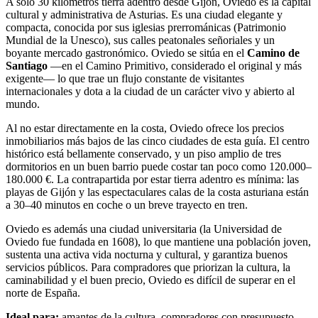
A solo 30 kilómetros tierra adentro desde Gijón, Oviedo es la capital
cultural y administrativa de Asturias. Es una ciudad elegante y
compacta, conocida por sus iglesias prerrománicas (Patrimonio
Mundial de la Unesco), sus calles peatonales señoriales y un
boyante mercado gastronómico. Oviedo se sitúa en el
Camino de
Santiago
—en el Camino Primitivo, considerado el original y más
exigente— lo que trae un flujo constante de visitantes
internacionales y dota a la ciudad de un carácter vivo y abierto al
mundo.
Al no estar directamente en la costa, Oviedo ofrece los precios
inmobiliarios más bajos de las cinco ciudades de esta guía. El centro
histórico está bellamente conservado, y un piso amplio de tres
dormitorios en un buen barrio puede costar tan poco como 120.000–
180.000 €. La contrapartida por estar tierra adentro es mínima: las
playas de Gijón y las espectaculares calas de la costa asturiana están
a 30–40 minutos en coche o un breve trayecto en tren.
Oviedo es además una ciudad universitaria (la Universidad de
Oviedo fue fundada en 1608), lo que mantiene una población joven,
sustenta una activa vida nocturna y cultural, y garantiza buenos
servicios públicos. Para compradores que priorizan la cultura, la
caminabilidad y el buen precio, Oviedo es difícil de superar en el
norte de España.
Ideal para:
amantes de la cultura, compradores con presupuesto