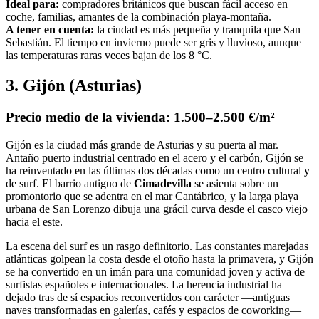
Ideal para:
compradores británicos que buscan fácil acceso en
coche, familias, amantes de la combinación playa-montaña.
A tener en cuenta:
la ciudad es más pequeña y tranquila que San
Sebastián. El tiempo en invierno puede ser gris y lluvioso, aunque
las temperaturas raras veces bajan de los 8 °C.
3. Gijón (Asturias)
Precio medio de la vivienda: 1.500–2.500 €/m²
Gijón es la ciudad más grande de Asturias y su puerta al mar.
Antaño puerto industrial centrado en el acero y el carbón, Gijón se
ha reinventado en las últimas dos décadas como un centro cultural y
de surf. El barrio antiguo de
Cimadevilla
se asienta sobre un
promontorio que se adentra en el mar Cantábrico, y la larga playa
urbana de San Lorenzo dibuja una grácil curva desde el casco viejo
hacia el este.
La escena del surf es un rasgo definitorio. Las constantes marejadas
atlánticas golpean la costa desde el otoño hasta la primavera, y Gijón
se ha convertido en un imán para una comunidad joven y activa de
surfistas españoles e internacionales. La herencia industrial ha
dejado tras de sí espacios reconvertidos con carácter —antiguas
naves transformadas en galerías, cafés y espacios de coworking—