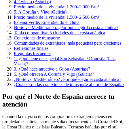
4. Oviedo (Asturias)
Precio medio de la vivienda: 1.200–2.000 €/m²
5. A Coruña y Vigo (Galicia)
Precio medio de la vivienda: 1.500–2.500 €/m²
España Verde: Entendiendo el clima
Norte vs. Mediterráneo: ¿Por qué elegir la costa atlántica?
Tabla comparativa: 5 ciudades de la costa atlántica
Conexiones de transporte
Comunidades de extranjeros: más pequeñas pero crecientes
Reflexiones finales
Preguntas frecuentes
1. ¿Qué tiene de especial San Sebastián / Donostia (País
Vasco)?
3. ¿Qué hace atractivo a Gijón (Asturias)?
5. ¿Qué ofrecen A Coruña y Vigo (Galicia)?
¿Norte vs. Mediterráneo? ¿Por qué elegir la costa atlántica?
¿Cuáles son las conexiones de transporte al norte de España?
Por qué el Norte de España merece tu
atención
Cuando la mayoría de los compradores extranjeros piensa en
propiedad española, su mente salta directamente a la Costa del Sol,
la Costa Blanca o las Islas Baleares. Terrazas bañadas por el sol,