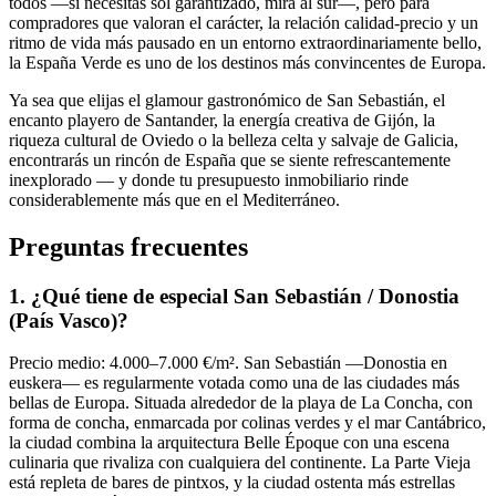
todos —si necesitas sol garantizado, mira al sur—, pero para
compradores que valoran el carácter, la relación calidad-precio y un
ritmo de vida más pausado en un entorno extraordinariamente bello,
la España Verde es uno de los destinos más convincentes de Europa.
Ya sea que elijas el glamour gastronómico de San Sebastián, el
encanto playero de Santander, la energía creativa de Gijón, la
riqueza cultural de Oviedo o la belleza celta y salvaje de Galicia,
encontrarás un rincón de España que se siente refrescantemente
inexplorado — y donde tu presupuesto inmobiliario rinde
considerablemente más que en el Mediterráneo.
Preguntas frecuentes
1. ¿Qué tiene de especial San Sebastián / Donostia
(País Vasco)?
Precio medio: 4.000–7.000 €/m². San Sebastián —Donostia en
euskera— es regularmente votada como una de las ciudades más
bellas de Europa. Situada alrededor de la playa de La Concha, con
forma de concha, enmarcada por colinas verdes y el mar Cantábrico,
la ciudad combina la arquitectura Belle Époque con una escena
culinaria que rivaliza con cualquiera del continente. La Parte Vieja
está repleta de bares de pintxos, y la ciudad ostenta más estrellas