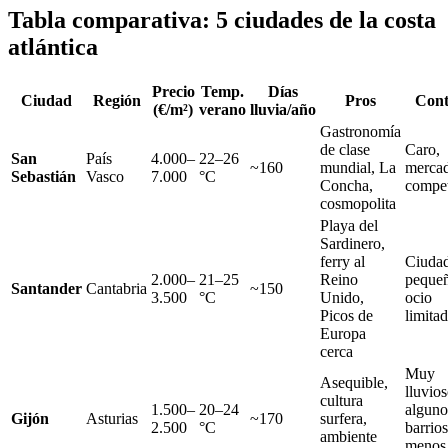
Tabla comparativa: 5 ciudades de la costa
atlántica
Precio
Temp.
Días
Ciudad
Región
Pros
Cont
(€/m²)
verano
lluvia/año
Gastronomía
de clase
Caro,
San
País
4.000–
22–26
~160
mundial, La
merca
Sebastián
Vasco
7.000
°C
Concha,
compet
cosmopolita
Playa del
Sardinero,
ferry al
Ciuda
2.000–
21–25
Reino
pequeñ
Santander
Cantabria
~150
3.500
°C
Unido,
ocio
Picos de
limita
Europa
cerca
Muy
Asequible,
lluvios
cultura
1.500–
20–24
alguno
Gijón
Asturias
~170
surfera,
2.500
°C
barrios
ambiente
menos