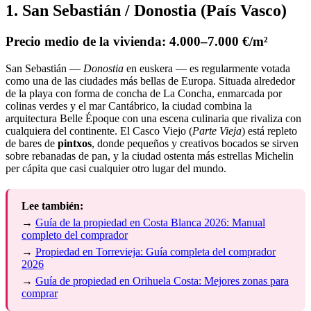
1. San Sebastián / Donostia (País Vasco)
Precio medio de la vivienda: 4.000–7.000 €/m²
San Sebastián —
Donostia
en euskera — es regularmente votada
como una de las ciudades más bellas de Europa. Situada alrededor
de la playa con forma de concha de La Concha, enmarcada por
colinas verdes y el mar Cantábrico, la ciudad combina la
arquitectura Belle Époque con una escena culinaria que rivaliza con
cualquiera del continente. El Casco Viejo (
Parte Vieja
) está repleto
de bares de
pintxos
, donde pequeños y creativos bocados se sirven
sobre rebanadas de pan, y la ciudad ostenta más estrellas Michelin
per cápita que casi cualquier otro lugar del mundo.
Lee también:
→
Guía de la propiedad en Costa Blanca 2026: Manual
completo del comprador
→
Propiedad en Torrevieja: Guía completa del comprador
2026
→
Guía de propiedad en Orihuela Costa: Mejores zonas para
comprar