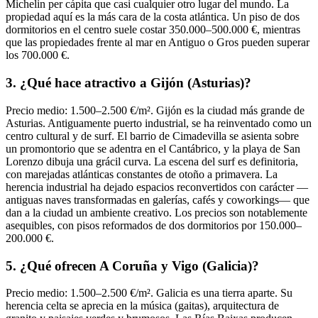
Michelin per cápita que casi cualquier otro lugar del mundo. La
propiedad aquí es la más cara de la costa atlántica. Un piso de dos
dormitorios en el centro suele costar 350.000–500.000 €, mientras
que las propiedades frente al mar en Antiguo o Gros pueden superar
los 700.000 €.
3. ¿Qué hace atractivo a Gijón (Asturias)?
Precio medio: 1.500–2.500 €/m². Gijón es la ciudad más grande de
Asturias. Antiguamente puerto industrial, se ha reinventado como un
centro cultural y de surf. El barrio de Cimadevilla se asienta sobre
un promontorio que se adentra en el Cantábrico, y la playa de San
Lorenzo dibuja una grácil curva. La escena del surf es definitoria,
con marejadas atlánticas constantes de otoño a primavera. La
herencia industrial ha dejado espacios reconvertidos con carácter —
antiguas naves transformadas en galerías, cafés y coworkings— que
dan a la ciudad un ambiente creativo. Los precios son notablemente
asequibles, con pisos reformados de dos dormitorios por 150.000–
200.000 €.
5. ¿Qué ofrecen A Coruña y Vigo (Galicia)?
Precio medio: 1.500–2.500 €/m². Galicia es una tierra aparte. Su
herencia celta se aprecia en la música (gaitas), arquitectura de