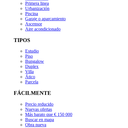
Primera linea
Urbanización
Piscina
Garaje o aparcamiento
Ascensor
Aire acondicionado
TIPOS
Estudio
Piso
Bungalow
Duplex
Villa
Ático
Parcela
FÁCILMENTE
Precio reducido
Nuevas ofertas
Más barato que € 150 000
Buscar en mapa
Obra nueva