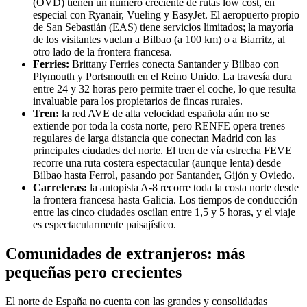
(OVD) tienen un número creciente de rutas low cost, en
especial con Ryanair, Vueling y EasyJet. El aeropuerto propio
de San Sebastián (EAS) tiene servicios limitados; la mayoría
de los visitantes vuelan a Bilbao (a 100 km) o a Biarritz, al
otro lado de la frontera francesa.
Ferries:
Brittany Ferries conecta Santander y Bilbao con
Plymouth y Portsmouth en el Reino Unido. La travesía dura
entre 24 y 32 horas pero permite traer el coche, lo que resulta
invaluable para los propietarios de fincas rurales.
Tren:
la red AVE de alta velocidad española aún no se
extiende por toda la costa norte, pero RENFE opera trenes
regulares de larga distancia que conectan Madrid con las
principales ciudades del norte. El tren de vía estrecha FEVE
recorre una ruta costera espectacular (aunque lenta) desde
Bilbao hasta Ferrol, pasando por Santander, Gijón y Oviedo.
Carreteras:
la autopista A-8 recorre toda la costa norte desde
la frontera francesa hasta Galicia. Los tiempos de conducción
entre las cinco ciudades oscilan entre 1,5 y 5 horas, y el viaje
es espectacularmente paisajístico.
Comunidades de extranjeros: más
pequeñas pero crecientes
El norte de España no cuenta con las grandes y consolidadas