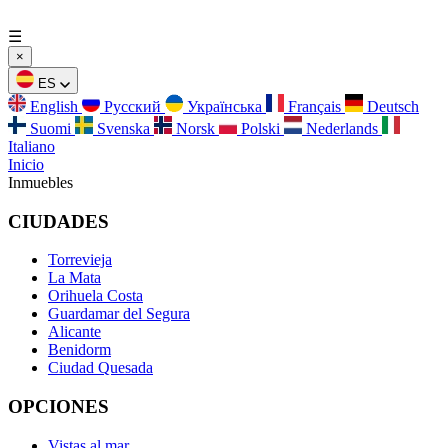
☰
×
ES
English
Русский
Українська
Français
Deutsch
Suomi
Svenska
Norsk
Polski
Nederlands
Italiano
Inicio
Inmuebles
CIUDADES
Torrevieja
La Mata
Orihuela Costa
Guardamar del Segura
Alicante
Benidorm
Ciudad Quesada
OPCIONES
Vistas al mar