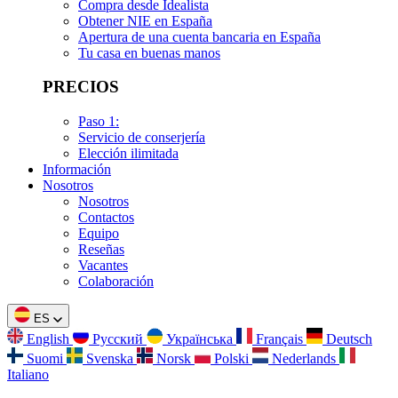
Compra desde Idealista
Obtener NIE en España
Apertura de una cuenta bancaria en España
Tu casa en buenas manos
PRECIOS
Paso 1:
Servicio de conserjería
Elección ilimitada
Información
Nosotros
Nosotros
Contactos
Equipo
Reseñas
Vacantes
Colaboración
ES
English
Русский
Українська
Français
Deutsch
Suomi
Svenska
Norsk
Polski
Nederlands
Italiano