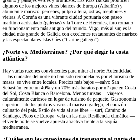
granito y paisajes verdes y brumosos. Las Rías Baixas producen
algunos de los mejores vinos blancos de Europa (Albariño) y
abundante marisco: percebes, pulpo a feira, ostras, mejillones y
vieiras. A Coruña es una vibrante ciudad portuaria con paseo
marítimo acristalado (galerías) y la Torre de Hércules, faro romano
en funcionamiento más antiguo del mundo. Vigo, más al sur, es la
ciudad más grande de Galicia con excelentes restaurantes de marisco
y las espectaculares Islas Cíes ("Caribe gallego").
¿Norte vs. Mediterráneo? ¿Por qué elegir la costa
atlántica?
Hay varias razones convincentes para mirar al norte: Autenticidad
—las ciudades del norte no han sido remodeladas por el turismo de
masas, se vive entre locales. Precios más bajos —salvo San
Sebastián, entre un 40% y un 70% más baratos por m² que en Costa
del Sol, Costa Blanca o Barcelona. Menos turistas —viajeros
culturalmente curiosos en lugar de turismo de paquete. Gastronomía
superior —de los pintxos vascos al marisco gallego, el corazón
culinario del país. Estilo de vida al aire libre —surf, Camino de
Santiago, Picos de Europa, vela en las rías. Resiliencia climática —
el verde norte se vuelve apuesta atractiva frente a la sequía
mediterránea.
¿Cuáles son las conexiones de transporte al norte de