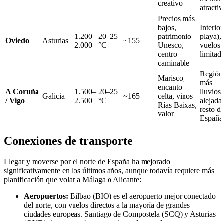
creativo
atracti
Precios más
bajos,
Interio
1.200–
20–25
patrimonio
playa),
Oviedo
Asturias
~155
2.000
°C
Unesco,
vuelos
centro
limita
caminable
Regió
Marisco,
más
encanto
A Coruña
1.500–
20–25
lluvios
Galicia
~165
celta, vinos
/ Vigo
2.500
°C
alejada
Rías Baixas,
resto d
valor
Españ
Conexiones de transporte
Llegar y moverse por el norte de España ha mejorado
significativamente en los últimos años, aunque todavía requiere más
planificación que volar a Málaga o Alicante:
Aeropuertos:
Bilbao (BIO) es el aeropuerto mejor conectado
del norte, con vuelos directos a la mayoría de grandes
ciudades europeas. Santiago de Compostela (SCQ) y Asturias