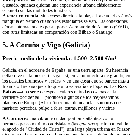
ajustado, quienes quieran una experiencia urbana clásicamente
española sin las multitudes turísticas.
A tener en cuenta:
sin acceso directo a la playa. La ciudad está más
tranquila en verano cuando los estudiantes se van. Las conexiones
aéreas internacionales pasan por el Aeropuerto de Asturias (OVD),
con rutas limitadas en comparación con Bilbao o Santiago.
5. A Coruña y Vigo (Galicia)
Precio medio de la vivienda: 1.500–2.500 €/m²
Galicia, en el noroeste de España, es una tierra aparte. Su herencia
celta se ve en la música (las gaitas), en la arquitectura de granito, en
los paisajes brumosos y verdes, y en una costa que se parece más a
Irlanda o Bretaña que a lo que uno esperaría de España. Las
Rías
Baixas
—una serie de espectaculares entradas costeras en la
vertiente occidental— producen algunos de los mejores vinos
blancos de Europa (Albariño) y una abundancia asombrosa de
marisco: percebes, pulpo a feira, ostras, mejillones y vieiras.
A Coruña
es una vibrante ciudad portuaria atlántica con un
hermoso paseo marítimo acristalado (las
galerías
que le han valido
el apodo de "Ciudad de Cristal"), una larga playa urbana en Riazor-
Orzán, y el faro romano en funcionamiento más antiguo del mundo,