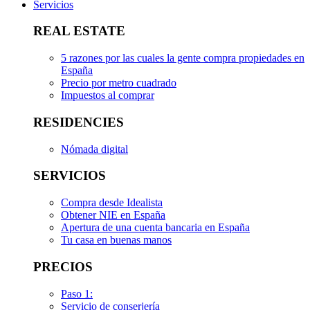
Servicios
REAL ESTATE
5 razones por las cuales la gente compra propiedades en
España
Precio por metro cuadrado
Impuestos al comprar
RESIDENCIES
Nómada digital
SERVICIOS
Compra desde Idealista
Obtener NIE en España
Apertura de una cuenta bancaria en España
Tu casa en buenas manos
PRECIOS
Paso 1:
Servicio de conserjería