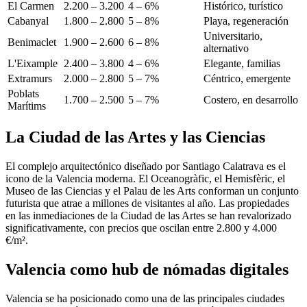
El Carmen
2.200 – 3.200
4 – 6%
Histórico, turístico
Cabanyal
1.800 – 2.800
5 – 8%
Playa, regeneración
Universitario,
Benimaclet
1.900 – 2.600
6 – 8%
alternativo
L'Eixample
2.400 – 3.800
4 – 6%
Elegante, familias
Extramurs
2.000 – 2.800
5 – 7%
Céntrico, emergente
Poblats
1.700 – 2.500
5 – 7%
Costero, en desarrollo
Marítims
La Ciudad de las Artes y las Ciencias
El complejo arquitectónico diseñado por Santiago Calatrava es el
icono de la Valencia moderna. El Oceanogràfic, el Hemisfèric, el
Museo de las Ciencias y el Palau de les Arts conforman un conjunto
futurista que atrae a millones de visitantes al año. Las propiedades
en las inmediaciones de la Ciudad de las Artes se han revalorizado
significativamente, con precios que oscilan entre 2.800 y 4.000
€/m².
Valencia como hub de nómadas digitales
Valencia se ha posicionado como una de las principales ciudades