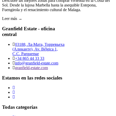
Descubre las mejores zonas para comprar vivienda en la Costa del
Sol. Desde la lujosa Marbella hasta la asequible Estepona,
Fuengirola y el renacimiento cultural de Malaga.
Leer más →
Granfield Estate - oficina
central
03188, Ла-Мата, Торревьеха
(Аликанте), Av. Bélgica 1,
C.C. Parquemar
+34 865 44 33 33
info@granfield-estate.com
granfield-estate.com
Estamos en las redes sociales
Todas categorías