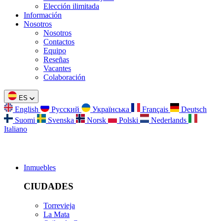
Elección ilimitada
Información
Nosotros
Nosotros
Contactos
Equipo
Reseñas
Vacantes
Colaboración
ES
English
Русский
Українська
Français
Deutsch
Suomi
Svenska
Norsk
Polski
Nederlands
Italiano
Inmuebles
CIUDADES
Torrevieja
La Mata