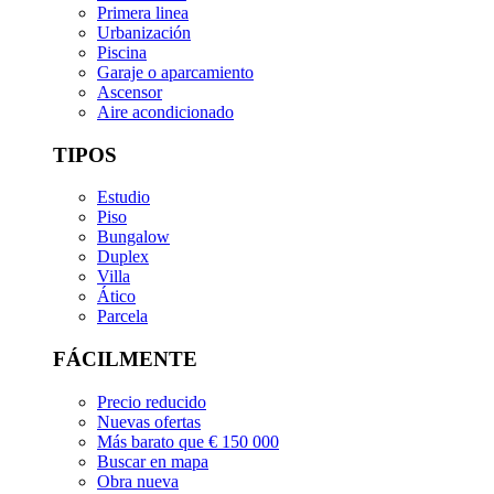
Primera linea
Urbanización
Piscina
Garaje o aparcamiento
Ascensor
Aire acondicionado
TIPOS
Estudio
Piso
Bungalow
Duplex
Villa
Ático
Parcela
FÁCILMENTE
Precio reducido
Nuevas ofertas
Más barato que € 150 000
Buscar en mapa
Obra nueva