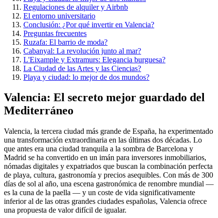
Regulaciones de alquiler y Airbnb
El entorno universitario
Conclusión: ¿Por qué invertir en Valencia?
Preguntas frecuentes
Ruzafa: El barrio de moda?
Cabanyal: La revolución junto al mar?
L'Eixample y Extramurs: Elegancia burguesa?
La Ciudad de las Artes y las Ciencias?
Playa y ciudad: lo mejor de dos mundos?
Valencia: El secreto mejor guardado del
Mediterráneo
Valencia, la tercera ciudad más grande de España, ha experimentado
una transformación extraordinaria en las últimas dos décadas. Lo
que antes era una ciudad tranquila a la sombra de Barcelona y
Madrid se ha convertido en un imán para inversores inmobiliarios,
nómadas digitales y expatriados que buscan la combinación perfecta
de playa, cultura, gastronomía y precios asequibles. Con más de 300
días de sol al año, una escena gastronómica de renombre mundial —
es la cuna de la paella — y un coste de vida significativamente
inferior al de las otras grandes ciudades españolas, Valencia ofrece
una propuesta de valor difícil de igualar.