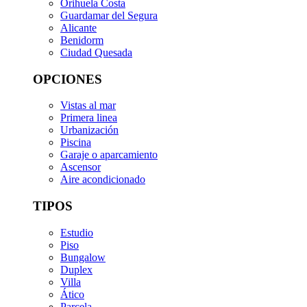
Orihuela Costa
Guardamar del Segura
Alicante
Benidorm
Ciudad Quesada
OPCIONES
Vistas al mar
Primera linea
Urbanización
Piscina
Garaje o aparcamiento
Ascensor
Aire acondicionado
TIPOS
Estudio
Piso
Bungalow
Duplex
Villa
Ático
Parcela