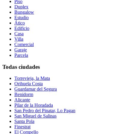
Piso
Duplex
Bungalow
Estudio
Ático
Edificio
Casa
Villa
Comercial
Garaje
Parcela
Todas ciudades
Torrevieja, la Mata
Orihuela Costa
Guardamar del Segura
Benidorm
Alicante
Pilar de la Horadada
San Pedro del Pinatar, Lo Pagan
San Miguel de Salinas
Santa Pola
Finestrat
El Compello