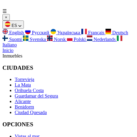
☰
×
ES
English
Русский
Українська
Français
Deutsch
Suomi
Svenska
Norsk
Polski
Nederlands
Italiano
Inicio
Inmuebles
CIUDADES
Torrevieja
La Mata
Orihuela Costa
Guardamar del Segura
Alicante
Benidorm
Ciudad Quesada
OPCIONES
Vistas al mar