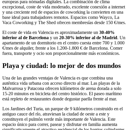
europeas para nómadas digitales. La combinación de clima
excepcional, coste de vida moderado, excelente conexión a internet
y una creciente red de espacios de coworking la convierten en una
base ideal para trabajadores remotos. Espacios como Wayco, La
Vaca Coworking y The Shed ofrecen membresías desde 150 €/mes.
El coste de vida en Valencia es aproximadamente un
30-40%
inferior al de Barcelona
y un
20-30% inferior al de Madrid
. Un
apartamento de un dormitorio en el centro cuesta entre 700 y 1.000
€/mes de alquiler, frente a los 1.200-1.800 € de Barcelona. Comer
fuera, transporte y ocio son proporcionalmente más económicos.
Playa y ciudad: lo mejor de dos mundos
Una de las grandes ventajas de Valencia es que combina una
auténtica vida urbana con acceso directo al mar. Las playas de la
Malvarrosa y Patacona ofrecen kilómetros de arena dorada a solo
15-20 minutos en bicicleta del centro histórico. El paseo marítimo
está repleto de restaurantes donde degustar paella frente al mar.
Los Jardines del Turia, un parque de 9 kilómetros construido en el
antiguo cauce del río, atraviesan la ciudad de oeste a este y
constituyen el pulmón verde más importante de Valencia. Este
espacio único para correr, pasear y disfrutar en familia aumenta
significativamente el atractivo residencial de los barrios colindantes.