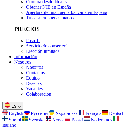
Compra desde Idealista
Obtener NIE en España
Apertura de una cuenta bancaria en España
Tu casa en buenas manos
PRECIOS
Paso 1:
Servicio de conserjería
Elección ilimitada
Información
Nosotros
Nosotros
Contactos
Equipo
Reseñas
Vacantes
Colaboración
ES
English
Русский
Українська
Français
Deutsch
Suomi
Svenska
Norsk
Polski
Nederlands
Italiano