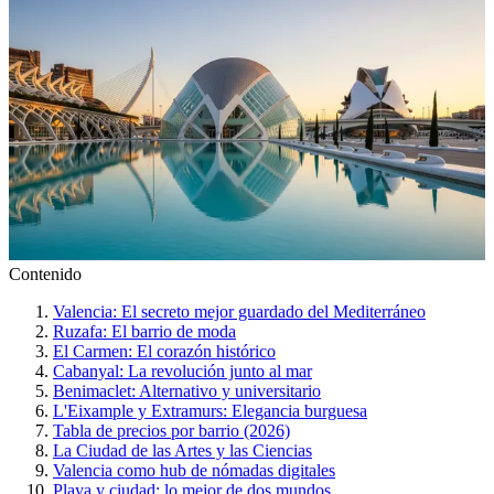
Contenido
Valencia: El secreto mejor guardado del Mediterráneo
Ruzafa: El barrio de moda
El Carmen: El corazón histórico
Cabanyal: La revolución junto al mar
Benimaclet: Alternativo y universitario
L'Eixample y Extramurs: Elegancia burguesa
Tabla de precios por barrio (2026)
La Ciudad de las Artes y las Ciencias
Valencia como hub de nómadas digitales
Playa y ciudad: lo mejor de dos mundos