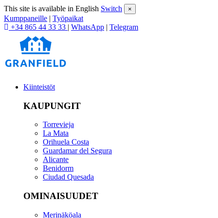
This site is available in English
Switch
×
Kumppaneille
|
Työpaikat
+34 865 44 33 33
|
WhatsApp
|
Telegram
Kiinteistöt
KAUPUNGIT
Torrevieja
La Mata
Orihuela Costa
Guardamar del Segura
Alicante
Benidorm
Ciudad Quesada
OMINAISUUDET
Merinäköala