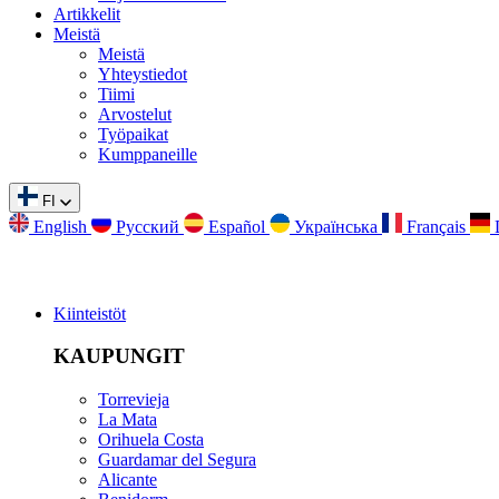
Artikkelit
Meistä
Meistä
Yhteystiedot
Tiimi
Arvostelut
Työpaikat
Kumppaneille
FI
English
Русский
Español
Українська
Français
Kiinteistöt
KAUPUNGIT
Torrevieja
La Mata
Orihuela Costa
Guardamar del Segura
Alicante