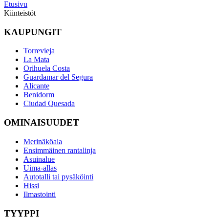
Etusivu
Kiinteistöt
KAUPUNGIT
Torrevieja
La Mata
Orihuela Costa
Guardamar del Segura
Alicante
Benidorm
Ciudad Quesada
OMINAISUUDET
Merinäköala
Ensimmäinen rantalinja
Asuinalue
Uima-allas
Autotalli tai pysäköinti
Hissi
Ilmastointi
TYYPPI