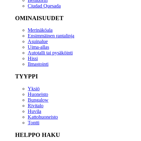
Benidorm
Ciudad Quesada
OMINAISUUDET
Merinäköala
Ensimmäinen rantalinja
Asuinalue
Uima-allas
Autotalli tai pysäköinti
Hissi
Ilmastointi
TYYPPI
Yksiö
Huoneisto
Bungalow
Rivitalo
Huvila
Kattohuoneisto
Tontti
HELPPO HAKU