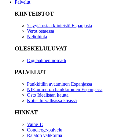
Palvelut
KIINTEISTÖT
5 syytä ostaa kiinteistö Espanjasta
Verot ostaessa
Neliöhinta
OLESKELULUVAT
Digitaalinen nomadi
PALVELUT
Pankkitilin avaaminen Espanjassa
NIE-numeron hankkiminen Espanjassa
Osto Idealistan kautta
Kotisi turvallisissa käsissä
HINNAT
Vaihe 1:
Concierge-palvelu
Rajaton valikoima