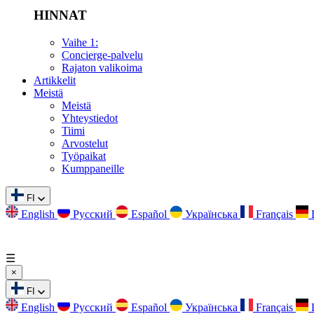
HINNAT
Vaihe 1:
Concierge-palvelu
Rajaton valikoima
Artikkelit
Meistä
Meistä
Yhteystiedot
Tiimi
Arvostelut
Työpaikat
Kumppaneille
FI
English
Русский
Español
Українська
Français
☰
×
FI
English
Русский
Español
Українська
Français