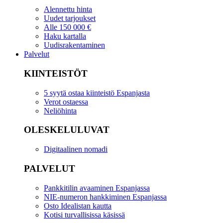
Alennettu hinta
Uudet tarjoukset
Alle 150 000 €
Haku kartalla
Uudisrakentaminen
Palvelut
KIINTEISTÖT
5 syytä ostaa kiinteistö Espanjasta
Verot ostaessa
Neliöhinta
OLESKELULUVAT
Digitaalinen nomadi
PALVELUT
Pankkitilin avaaminen Espanjassa
NIE-numeron hankkiminen Espanjassa
Osto Idealistan kautta
Kotisi turvallisissa käsissä