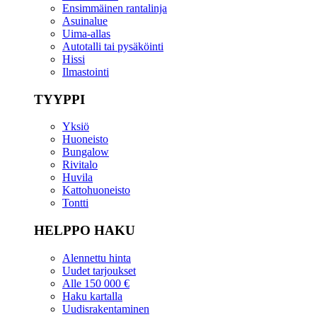
Ensimmäinen rantalinja
Asuinalue
Uima-allas
Autotalli tai pysäköinti
Hissi
Ilmastointi
TYYPPI
Yksiö
Huoneisto
Bungalow
Rivitalo
Huvila
Kattohuoneisto
Tontti
HELPPO HAKU
Alennettu hinta
Uudet tarjoukset
Alle 150 000 €
Haku kartalla
Uudisrakentaminen