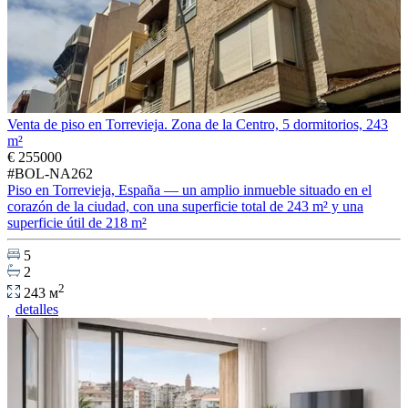
Venta de piso en Torrevieja. Zona de la Centro, 5 dormitorios, 243
m²
€ 255000
#BOL-NA262
Piso en Torrevieja, España — un amplio inmueble situado en el
corazón de la ciudad, con una superficie total de 243 m² y una
superficie útil de 218 m²
5
2
2
243 м
detalles