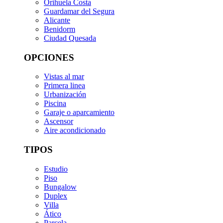
Orihuela Costa
Guardamar del Segura
Alicante
Benidorm
Ciudad Quesada
OPCIONES
Vistas al mar
Primera linea
Urbanización
Piscina
Garaje o aparcamiento
Ascensor
Aire acondicionado
TIPOS
Estudio
Piso
Bungalow
Duplex
Villa
Ático
Parcela