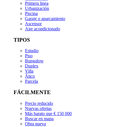
Primera linea
Urbanización
Piscina
Garaje o aparcamiento
Ascensor
Aire acondicionado
TIPOS
Estudio
Piso
Bungalow
Duplex
Villa
Ático
Parcela
FÁCILMENTE
Precio reducido
Nuevas ofertas
Más barato que € 150 000
Buscar en mapa
Obra nueva