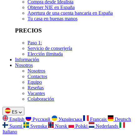
Compra desde Idealista
Obtener NIE en España
Apertura de una cuenta bancaria en España
Tu casa en buenas manos
PRECIOS
Paso 1:
Servicio de conserjería
Elección ilimitada
Información
Nosotros
Nosotros
Contactos
Equipo
Reseñas
Vacantes
Colaboración
ES
English
Русский
Українська
Français
Deutsch
Suomi
Svenska
Norsk
Polski
Nederlands
Italiano