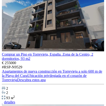
Comprar un Piso en Torrevieja, España. Zona de la Centro, 2
dormitorios, 93 m2
€ 255000
#RSP-N9529
Apartamentos de nueva construcción en Torrevieja a solo 600 m de
la Playa del CuraUbicación privilegiada en el corazón de
TorreviejaDescubra estos apa
2
2
2
93 м
detalles