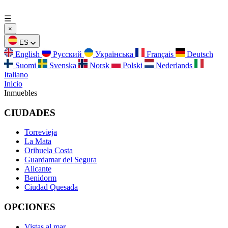
☰
×
ES
English
Русский
Українська
Français
Deutsch
Suomi
Svenska
Norsk
Polski
Nederlands
Italiano
Inicio
Inmuebles
CIUDADES
Torrevieja
La Mata
Orihuela Costa
Guardamar del Segura
Alicante
Benidorm
Ciudad Quesada
OPCIONES
Vistas al mar