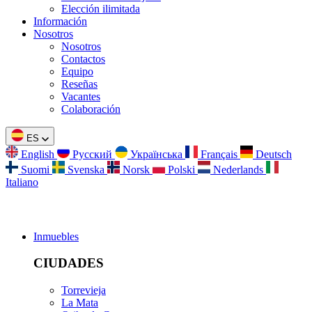
Elección ilimitada
Información
Nosotros
Nosotros
Contactos
Equipo
Reseñas
Vacantes
Colaboración
ES
English
Русский
Українська
Français
Deutsch
Suomi
Svenska
Norsk
Polski
Nederlands
Italiano
Inmuebles
CIUDADES
Torrevieja
La Mata