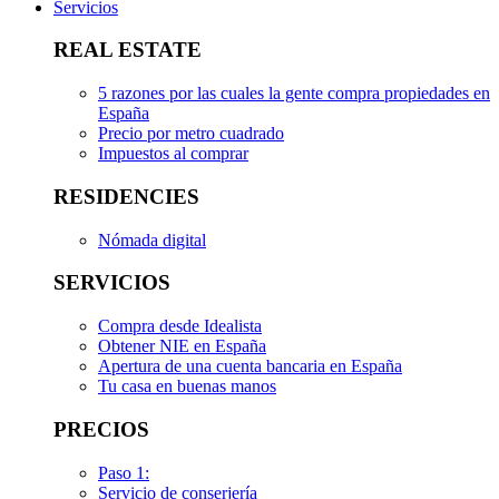
Servicios
REAL ESTATE
5 razones por las cuales la gente compra propiedades en
España
Precio por metro cuadrado
Impuestos al comprar
RESIDENCIES
Nómada digital
SERVICIOS
Compra desde Idealista
Obtener NIE en España
Apertura de una cuenta bancaria en España
Tu casa en buenas manos
PRECIOS
Paso 1:
Servicio de conserjería