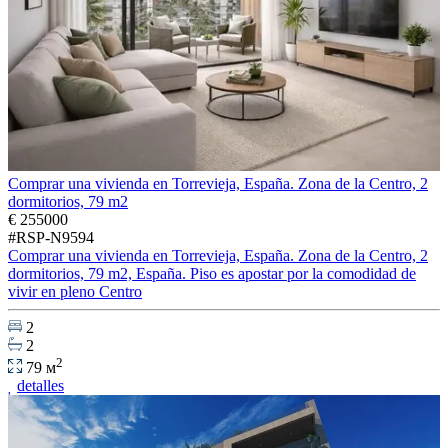
Comprar una vivienda en Torrevieja, España. Zona de la Centro, 2
dormitorios, 79 m2
€ 255000
#RSP-N9594
Comprar una vivienda en Torrevieja, España. Zona de la Centro, 2
dormitorios, 79 m2, España. Piso es apostar por la comodidad de
vivir en pleno Centro
2
2
2
79 м
detalles