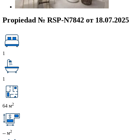
Propiedad № RSP-N7842 от 18.07.2025
1
1
2
64 м
2
-- м