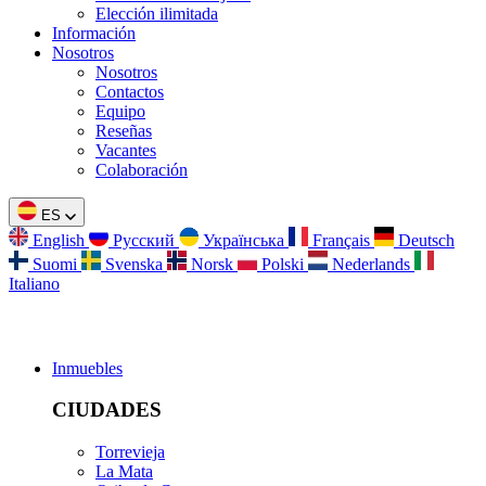
Elección ilimitada
Información
Nosotros
Nosotros
Contactos
Equipo
Reseñas
Vacantes
Colaboración
ES
English
Русский
Українська
Français
Deutsch
Suomi
Svenska
Norsk
Polski
Nederlands
Italiano
Inmuebles
CIUDADES
Torrevieja
La Mata