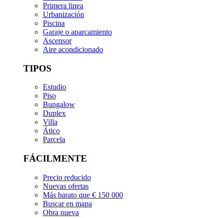
Primera linea
Urbanización
Piscina
Garaje o aparcamiento
Ascensor
Aire acondicionado
TIPOS
Estudio
Piso
Bungalow
Duplex
Villa
Ático
Parcela
FÁCILMENTE
Precio reducido
Nuevas ofertas
Más barato que € 150 000
Buscar en mapa
Obra nueva