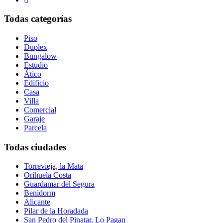
Todas categorías
Piso
Duplex
Bungalow
Estudio
Ático
Edificio
Casa
Villa
Comercial
Garaje
Parcela
Todas ciudades
Torrevieja, la Mata
Orihuela Costa
Guardamar del Segura
Benidorm
Alicante
Pilar de la Horadada
San Pedro del Pinatar, Lo Pagan