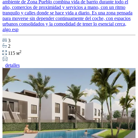
ambiente de Zona Pueblo combina vida de barrio durante todo el
año, comercios de proximidad y servicios a mano, con un ritmo
tranquilo y calles donde se hace vida a diario. Es una zona pensada
para moverse sin depender continuamente del coche, con espacios
urbanos consolidados y la comodidad de tener lo esencial cerca,
algo esp
3
2
2
115 м
detalles