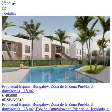
2
99 м
detalles
Propiedad España, Bungalow. Zona de la Zona Pueblo, 3
dormitorios, 115 m2
€ 495000
#RSP-N9613
Propiedad España, Bungalow. Zona de la Zona Pueblo, 3
dormitorios, 115 m2, España. Bungalow: en Pilar de la Horadada, el