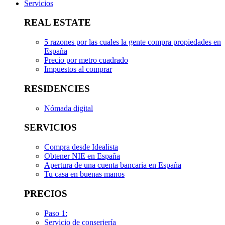
Servicios
REAL ESTATE
5 razones por las cuales la gente compra propiedades en
España
Precio por metro cuadrado
Impuestos al comprar
RESIDENCIES
Nómada digital
SERVICIOS
Compra desde Idealista
Obtener NIE en España
Apertura de una cuenta bancaria en España
Tu casa en buenas manos
PRECIOS
Paso 1:
Servicio de conserjería