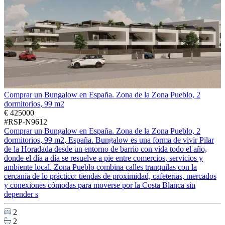
Comprar un Bungalow en España. Zona de la Zona Pueblo, 2
dormitorios, 99 m2
€ 425000
#RSP-N9612
Comprar un Bungalow en España. Zona de la Zona Pueblo, 2
dormitorios, 99 m2, España. Bungalow es una forma de vivir Pilar
de la Horadada desde un entorno de barrio con vida todo el año,
donde el día a día se resuelve a pie entre comercios, servicios y
ambiente local. Zona Pueblo combina calles tranquilas con la
cercanía de lo práctico: tiendas de proximidad, cafeterías, mercados
y conexiones cómodas para moverse por la Costa Blanca sin
depender s
2
2