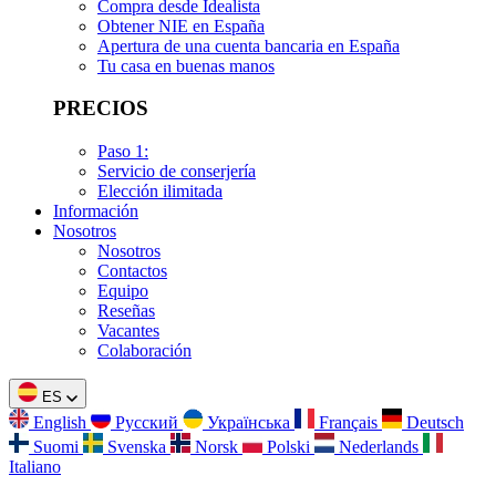
Compra desde Idealista
Obtener NIE en España
Apertura de una cuenta bancaria en España
Tu casa en buenas manos
PRECIOS
Paso 1:
Servicio de conserjería
Elección ilimitada
Información
Nosotros
Nosotros
Contactos
Equipo
Reseñas
Vacantes
Colaboración
ES
English
Русский
Українська
Français
Deutsch
Suomi
Svenska
Norsk
Polski
Nederlands
Italiano