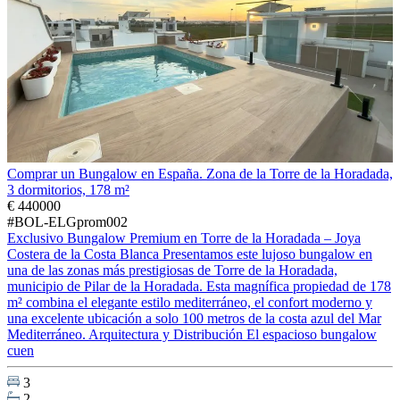
Comprar un Bungalow en España. Zona de la Torre de la Horadada,
3 dormitorios, 178 m²
€ 440000
#BOL-ELGprom002
Exclusivo Bungalow Premium en Torre de la Horadada – Joya
Costera de la Costa Blanca Presentamos este lujoso bungalow en
una de las zonas más prestigiosas de Torre de la Horadada,
municipio de Pilar de la Horadada. Esta magnífica propiedad de 178
m² combina el elegante estilo mediterráneo, el confort moderno y
una excelente ubicación a solo 100 metros de la costa azul del Mar
Mediterráneo. Arquitectura y Distribución El espacioso bungalow
cuen
3
2