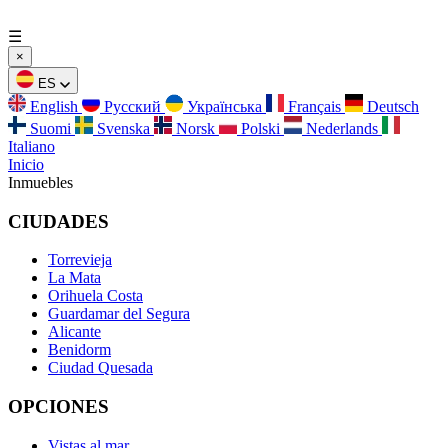
☰
×
ES
English
Русский
Українська
Français
Deutsch
Suomi
Svenska
Norsk
Polski
Nederlands
Italiano
Inicio
Inmuebles
CIUDADES
Torrevieja
La Mata
Orihuela Costa
Guardamar del Segura
Alicante
Benidorm
Ciudad Quesada
OPCIONES
Vistas al mar