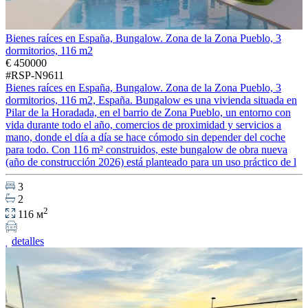
Bienes raíces en España, Bungalow. Zona de la Zona Pueblo, 3
dormitorios, 116 m2
€ 450000
#RSP-N9611
Bienes raíces en España, Bungalow. Zona de la Zona Pueblo, 3
dormitorios, 116 m2, España. Bungalow es una vivienda situada en
Pilar de la Horadada, en el barrio de Zona Pueblo, un entorno con
vida durante todo el año, comercios de proximidad y servicios a
mano, donde el día a día se hace cómodo sin depender del coche
para todo. Con 116 m² construidos, este bungalow de obra nueva
(año de construcción 2026) está planteado para un uso práctico de l
3
2
2
116 м
detalles