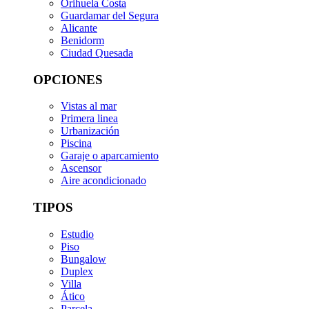
Orihuela Costa
Guardamar del Segura
Alicante
Benidorm
Ciudad Quesada
OPCIONES
Vistas al mar
Primera linea
Urbanización
Piscina
Garaje o aparcamiento
Ascensor
Aire acondicionado
TIPOS
Estudio
Piso
Bungalow
Duplex
Villa
Ático
Parcela