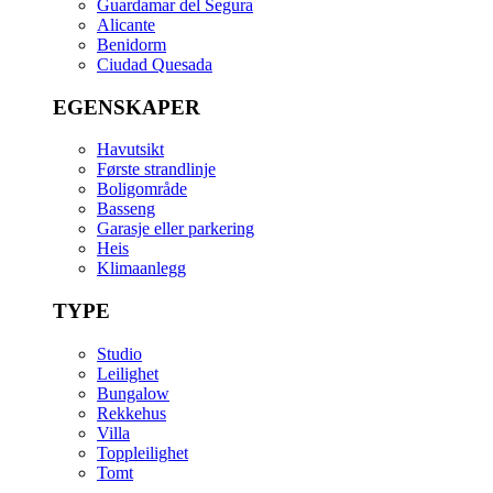
Guardamar del Segura
Alicante
Benidorm
Ciudad Quesada
EGENSKAPER
Havutsikt
Første strandlinje
Boligområde
Basseng
Garasje eller parkering
Heis
Klimaanlegg
TYPE
Studio
Leilighet
Bungalow
Rekkehus
Villa
Toppleilighet
Tomt