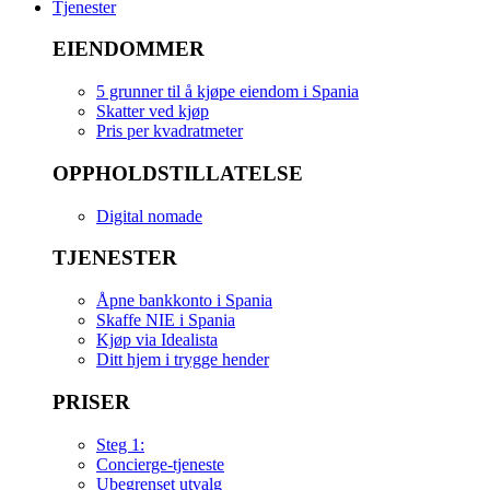
Tjenester
EIENDOMMER
5 grunner til å kjøpe eiendom i Spania
Skatter ved kjøp
Pris per kvadratmeter
OPPHOLDSTILLATELSE
Digital nomade
TJENESTER
Åpne bankkonto i Spania
Skaffe NIE i Spania
Kjøp via Idealista
Ditt hjem i trygge hender
PRISER
Steg 1:
Concierge-tjeneste
Ubegrenset utvalg