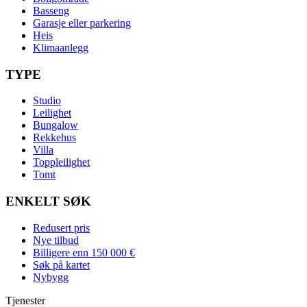
Basseng
Garasje eller parkering
Heis
Klimaanlegg
TYPE
Studio
Leilighet
Bungalow
Rekkehus
Villa
Toppleilighet
Tomt
ENKELT SØK
Redusert pris
Nye tilbud
Billigere enn 150 000 €
Søk på kartet
Nybygg
Tjenester