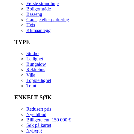
Første strandlinje
Boligområde
Basseng
Garasje eller parkering
Heis
Klimaanlegg
TYPE
Studio
Leilighet
Bungalow
Rekkehus
Villa
Toppleilighet
Tomt
ENKELT SØK
Redusert pris
Nye tilbud
Billigere enn 150 000 €
Søk på kartet
Nybygg