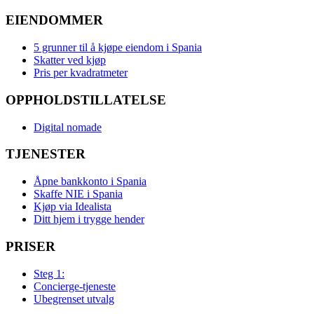
EIENDOMMER
5 grunner til å kjøpe eiendom i Spania
Skatter ved kjøp
Pris per kvadratmeter
OPPHOLDSTILLATELSE
Digital nomade
TJENESTER
Åpne bankkonto i Spania
Skaffe NIE i Spania
Kjøp via Idealista
Ditt hjem i trygge hender
PRISER
Steg 1:
Concierge-tjeneste
Ubegrenset utvalg