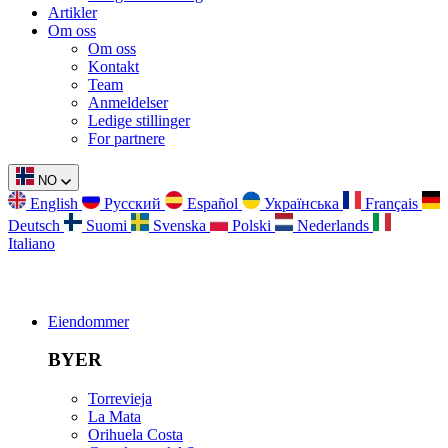
Artikler
Om oss
Om oss
Kontakt
Team
Anmeldelser
Ledige stillinger
For partnere
NO
English
Русский
Español
Українська
Français
Deutsch
Suomi
Svenska
Polski
Nederlands
Italiano
Eiendommer
BYER
Torrevieja
La Mata
Orihuela Costa