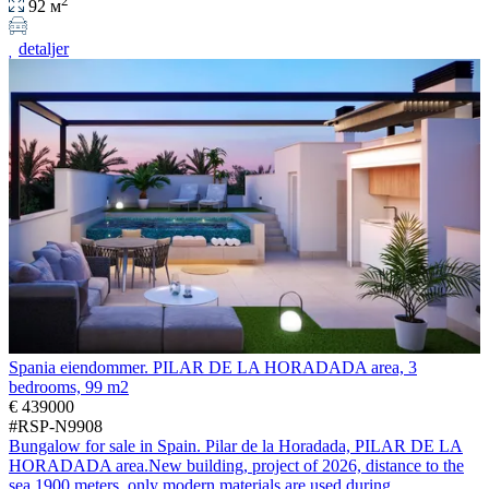
92 м
detaljer
Spania eiendommer. PILAR DE LA HORADADA area, 3
bedrooms, 99 m2
€ 439000
#RSP-N9908
Bungalow for sale in Spain. Pilar de la Horadada, PILAR DE LA
HORADADA area.New building, project of 2026, distance to the
sea 1900 meters, only modern materials are used during