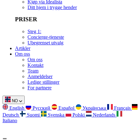
Kjøp via Idealista
Ditt hjem i trygge hender
PRISER
Steg 1:
Concierge-tjeneste
Ubegrenset utvalg
Artikler
Om oss
Om oss
Kontakt
Team
Anmeldelser
Ledige stillinger
For partnere
NO
English
Русский
Español
Українська
Français
Deutsch
Suomi
Svenska
Polski
Nederlands
Italiano