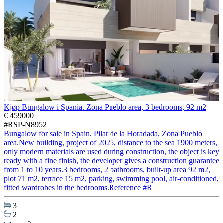
Kjøp Bungalow i Spania. Zona Pueblo area, 3 bedrooms, 92 m2
€ 459000
#RSP-N8952
Bungalow for sale in Spain. Pilar de la Horadada, Zona Pueblo
area.New building, project of 2025, distance to the sea 1900 meters,
only modern materials are used during construction, the object is key
ready with a fine finish, the developer gives a construction guarantee
from 1 to 10 years.3 bedrooms, 2 bathrooms, built-up area 92 m2,
plot 71 m2, terrace 15 m2, parking, swimming pool, air-conditioned,
fitted wardrobes in the bedrooms.Reference #R
3
2
2