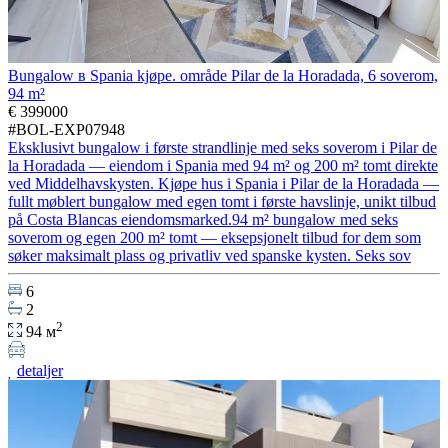
Bungalow в Spania kjøpe. område Pilar de la Horadada, 6 soverom,
94 m²
€ 399000
#BOL-EXP07948
Eksklusivt bungalow i første strandlinje med seks soverom i Pilar de
la Horadada — eiendom i Spania med 94 m² og 200 m² tomt direkte
ved Middelhavskysten. Kjøpe hus i Spania i Pilar de la Horadada —
fullt møblert bungalow med egen tomt i første havslinje, unikt tilbud
på Costa Blancas eiendomsmarked.94 m² bungalow med seks
soverom og egen 200 m² tomt — eksepsjonelt tilbud for dem som
søker maksimalt plass og privatliv ved spanske kysten. Seks sov
6
2
2
94 м
detaljer