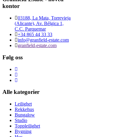
kontor
03188, La Mata, Torrevieja
(Alicante), Av. Bélgica 1,
C.C. Parquemar
+34 865 44 33 33
info@granfield-estate.com
granfield-estate.com
Følg oss
Alle kategorier
Leilighet
Rekkehus
Bungalow
Studio
Toppleilighet
Bygning
Hus