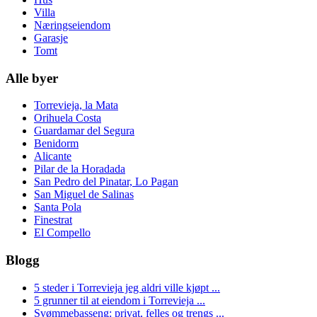
Villa
Næringseiendom
Garasje
Tomt
Alle byer
Torrevieja, la Mata
Orihuela Costa
Guardamar del Segura
Benidorm
Alicante
Pilar de la Horadada
San Pedro del Pinatar, Lo Pagan
San Miguel de Salinas
Santa Pola
Finestrat
El Compello
Blogg
5 steder i Torrevieja jeg aldri ville kjøpt ...
5 grunner til at eiendom i Torrevieja ...
Svømmebasseng: privat, felles og trengs ...