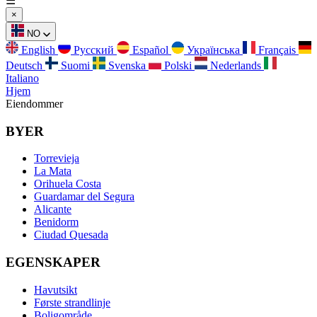
☰
×
NO
English
Русский
Español
Українська
Français
Deutsch
Suomi
Svenska
Polski
Nederlands
Italiano
Hjem
Eiendommer
BYER
Torrevieja
La Mata
Orihuela Costa
Guardamar del Segura
Alicante
Benidorm
Ciudad Quesada
EGENSKAPER
Havutsikt
Første strandlinje
Boligområde