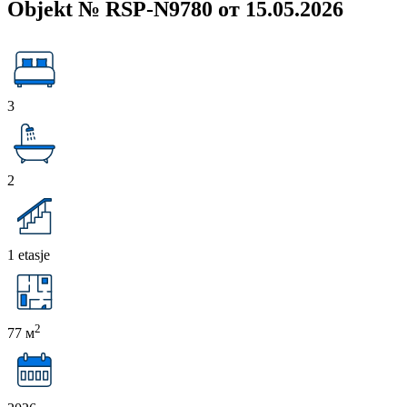
Objekt № RSP-N9780 от 15.05.2026
3
2
1 etasje
2
77 м