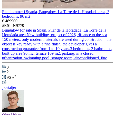
Eiendommer i Spania, Bungalow. La Torre de la Horadada area, 3
bedrooms, 96 m2
€ 489900
#RSP-N9779
Bungalow for sale in Spain. Pilar de la Horadada, La Torre de la
Horadada area.New building, project of 2026, distance to the sea
150 meters, only modern materials are used during construction, the
object is key ready with a fine finish, the developer gives a
construction guarantee from 1 to 10 years.3 bedrooms, 2 bathrooms,
built-up area 96 m2, terrace 109 m2, parking, in a closed
urbanization, swimming pool, storage room, air-conditioned, fitte
3
2
2
96 м
detaljer
Olga Urbas