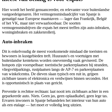
Hier wordt het beeld genuanceerder, en relevanter voor buitenlandse
vastgoedeigenaren. Het vermogensmisdaadcijfer van Spanje is
gematigd naar Europese maatstaven — lager dan Frankrijk, België
of het VK, maar niet verwaarloosbaar. De soorten
vermogensmisdrijven die expats het meest treffen zijn auto-inbraken,
woninginbraken en zakkenrollerij.
Auto-inbraken
Dit is enkelvoudig de meest voorkomende misdaad die toeristen en
bewoners in kustgebieden treft. Huurauto's en voertuigen met
buitenlandse kentekens worden onevenredig vaak geviseerd. De
hotspots zijn voorspelbaar: toeristische parkeerplaatsen bij stranden,
vliegveldparkings, rustplaatsen langs de AP-7 en parkeerplaatsen
van winkelcentra. De dieven slaan typisch een ruit in, grijpen
zichtbare tassen of elektronica en verdwijnen binnen seconden. Het
is opportunistisch in plaats van gericht.
Preventie is rechttoe rechtaan: laat nooit iets zichtbaars achter in een
geparkeerde auto. Niets. Geen jas, geen oplaadkabel, geen lege tas.
Ervaren inwoners in Spanje behandelen het interieur van hun auto
als een etalage — het moet er volledig leeg uitzien.