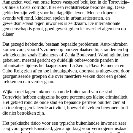
Aangezien veel van onze lezers vastgoed bekijken in de Torrevieja–
Orihuela Costa-corridor, hier een rechtstreekse beoordeling. Deze
gebieden zijn veilig voor het dagelijks leven. Mensen lopen 's
avonds vrij rond, kinderen spelen in urbanisatiestraten, en
geweldsmisdaad tegen inwoners is zeldzaam. De internationale
gemeenschap is groot, goed gevestigd en let over het algemeen op
elkaar.
Dat gezegd hebbende, bestaan bepaalde problemen. Auto-inbraken
komen voor, vooral 's zomers op parkeerplaatsen bij stranden en bij
winkelcentra zoals Habaneras of Zenia Boulevard. Woninginbraken
gebeuren, meestal gericht op duidelijk onbewoonde panden in
urbanisaties tijdens het laagseizoen. La Zenia, Playa Flamenca en
Cabo Roig zien af en toe inbraakgolven, doorgaans uitgevoerd door
georganiseerde groepen die over meerdere weken door een gebied
trekken en dan verder gaan.
Wijken met lagere inkomens aan de buitenrand van de stad
Torrevieja hebben enigszins hogere percentages kleine criminaliteit.
Het gebied rond de oude stad en bepaalde perifere buurten zien af
en toe drugsgerelateerde activiteit, hoewel dit zelden bewoners treft
die niet betrokken zijn.
Het praktische risico voor een typische buitenlandse inwoner: zeer
laag voor geweldsmisdaad, gematigd-laag voor vermogensmisdaad