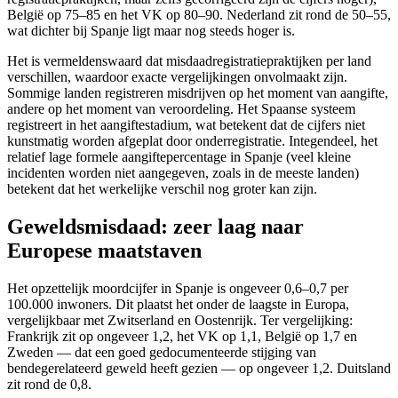
België op 75–85 en het VK op 80–90. Nederland zit rond de 50–55,
wat dichter bij Spanje ligt maar nog steeds hoger is.
Het is vermeldenswaard dat misdaadregistratiepraktijken per land
verschillen, waardoor exacte vergelijkingen onvolmaakt zijn.
Sommige landen registreren misdrijven op het moment van aangifte,
andere op het moment van veroordeling. Het Spaanse systeem
registreert in het aangiftestadium, wat betekent dat de cijfers niet
kunstmatig worden afgeplat door onderregistratie. Integendeel, het
relatief lage formele aangiftepercentage in Spanje (veel kleine
incidenten worden niet aangegeven, zoals in de meeste landen)
betekent dat het werkelijke verschil nog groter kan zijn.
Geweldsmisdaad: zeer laag naar
Europese maatstaven
Het opzettelijk moordcijfer in Spanje is ongeveer 0,6–0,7 per
100.000 inwoners. Dit plaatst het onder de laagste in Europa,
vergelijkbaar met Zwitserland en Oostenrijk. Ter vergelijking:
Frankrijk zit op ongeveer 1,2, het VK op 1,1, België op 1,7 en
Zweden — dat een goed gedocumenteerde stijging van
bendegerelateerd geweld heeft gezien — op ongeveer 1,2. Duitsland
zit rond de 0,8.