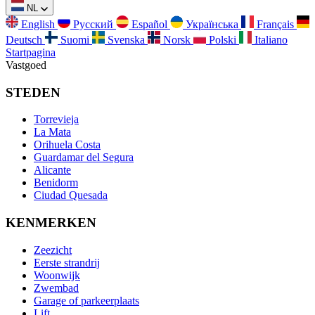
NL
English
Русский
Español
Українська
Français
Deutsch
Suomi
Svenska
Norsk
Polski
Italiano
Startpagina
Vastgoed
STEDEN
Torrevieja
La Mata
Orihuela Costa
Guardamar del Segura
Alicante
Benidorm
Ciudad Quesada
KENMERKEN
Zeezicht
Eerste strandrij
Woonwijk
Zwembad
Garage of parkeerplaats
Lift