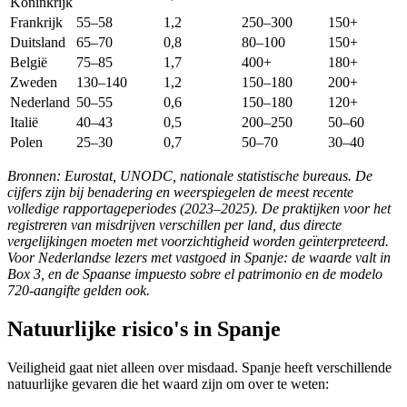
Koninkrijk
Frankrijk
55–58
1,2
250–300
150+
Duitsland
65–70
0,8
80–100
150+
België
75–85
1,7
400+
180+
Zweden
130–140
1,2
150–180
200+
Nederland
50–55
0,6
150–180
120+
Italië
40–43
0,5
200–250
50–60
Polen
25–30
0,7
50–70
30–40
Bronnen: Eurostat, UNODC, nationale statistische bureaus. De
cijfers zijn bij benadering en weerspiegelen de meest recente
volledige rapportageperiodes (2023–2025). De praktijken voor het
registreren van misdrijven verschillen per land, dus directe
vergelijkingen moeten met voorzichtigheid worden geïnterpreteerd.
Voor Nederlandse lezers met vastgoed in Spanje: de waarde valt in
Box 3, en de Spaanse impuesto sobre el patrimonio en de modelo
720-aangifte gelden ook.
Natuurlijke risico's in Spanje
Veiligheid gaat niet alleen over misdaad. Spanje heeft verschillende
natuurlijke gevaren die het waard zijn om over te weten: