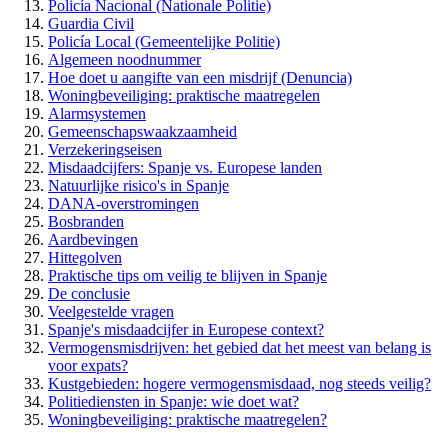
Policía Nacional (Nationale Politie)
Guardia Civil
Policía Local (Gemeentelijke Politie)
Algemeen noodnummer
Hoe doet u aangifte van een misdrijf (Denuncia)
Woningbeveiliging: praktische maatregelen
Alarmsystemen
Gemeenschapswaakzaamheid
Verzekeringseisen
Misdaadcijfers: Spanje vs. Europese landen
Natuurlijke risico's in Spanje
DANA-overstromingen
Bosbranden
Aardbevingen
Hittegolven
Praktische tips om veilig te blijven in Spanje
De conclusie
Veelgestelde vragen
Spanje's misdaadcijfer in Europese context?
Vermogensmisdrijven: het gebied dat het meest van belang is
voor expats?
Kustgebieden: hogere vermogensmisdaad, nog steeds veilig?
Politiediensten in Spanje: wie doet wat?
Woningbeveiliging: praktische maatregelen?