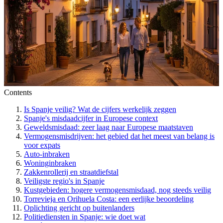
Contents
Is Spanje veilig? Wat de cijfers werkelijk zeggen
Spanje's misdaadcijfer in Europese context
Geweldsmisdaad: zeer laag naar Europese maatstaven
Vermogensmisdrijven: het gebied dat het meest van belang is
voor expats
Auto-inbraken
Woninginbraken
Zakkenrollerij en straatdiefstal
Veiligste regio's in Spanje
Kustgebieden: hogere vermogensmisdaad, nog steeds veilig
Torrevieja en Orihuela Costa: een eerlijke beoordeling
Oplichting gericht op buitenlanders
Politiediensten in Spanje: wie doet wat