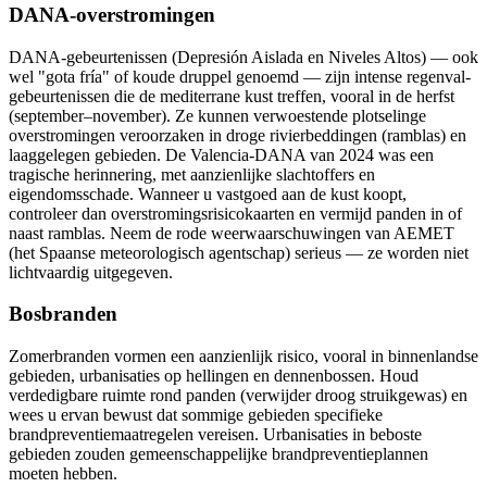
DANA-overstromingen
DANA-gebeurtenissen (Depresión Aislada en Niveles Altos) — ook
wel "gota fría" of koude druppel genoemd — zijn intense regenval-
gebeurtenissen die de mediterrane kust treffen, vooral in de herfst
(september–november). Ze kunnen verwoestende plotselinge
overstromingen veroorzaken in droge rivierbeddingen (ramblas) en
laaggelegen gebieden. De Valencia-DANA van 2024 was een
tragische herinnering, met aanzienlijke slachtoffers en
eigendomsschade. Wanneer u vastgoed aan de kust koopt,
controleer dan overstromingsrisicokaarten en vermijd panden in of
naast ramblas. Neem de rode weerwaarschuwingen van AEMET
(het Spaanse meteorologisch agentschap) serieus — ze worden niet
lichtvaardig uitgegeven.
Bosbranden
Zomerbranden vormen een aanzienlijk risico, vooral in binnenlandse
gebieden, urbanisaties op hellingen en dennenbossen. Houd
verdedigbare ruimte rond panden (verwijder droog struikgewas) en
wees u ervan bewust dat sommige gebieden specifieke
brandpreventiemaatregelen vereisen. Urbanisaties in beboste
gebieden zouden gemeenschappelijke brandpreventieplannen
moeten hebben.