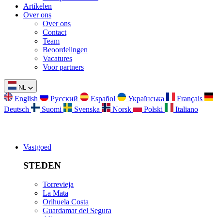
Artikelen
Over ons
Over ons
Contact
Team
Beoordelingen
Vacatures
Voor partners
NL
English
Русский
Español
Українська
Français
Deutsch
Suomi
Svenska
Norsk
Polski
Italiano
Vastgoed
STEDEN
Torrevieja
La Mata
Orihuela Costa
Guardamar del Segura