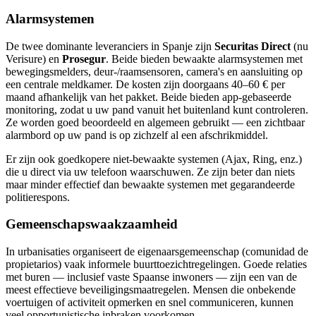
Alarmsystemen
De twee dominante leveranciers in Spanje zijn
Securitas Direct
(nu
Verisure) en
Prosegur
. Beide bieden bewaakte alarmsystemen met
bewegingsmelders, deur-/raamsensoren, camera's en aansluiting op
een centrale meldkamer. De kosten zijn doorgaans 40–60 € per
maand afhankelijk van het pakket. Beide bieden app-gebaseerde
monitoring, zodat u uw pand vanuit het buitenland kunt controleren.
Ze worden goed beoordeeld en algemeen gebruikt — een zichtbaar
alarmbord op uw pand is op zichzelf al een afschrikmiddel.
Er zijn ook goedkopere niet-bewaakte systemen (Ajax, Ring, enz.)
die u direct via uw telefoon waarschuwen. Ze zijn beter dan niets
maar minder effectief dan bewaakte systemen met gegarandeerde
politierespons.
Gemeenschapswaakzaamheid
In urbanisaties organiseert de eigenaarsgemeenschap (comunidad de
propietarios) vaak informele buurttoezichtregelingen. Goede relaties
met buren — inclusief vaste Spaanse inwoners — zijn een van de
meest effectieve beveiligingsmaatregelen. Mensen die onbekende
voertuigen of activiteit opmerken en snel communiceren, kunnen
veel opportunistische inbraken voorkomen.