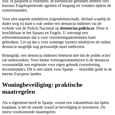
NIE of paspoort is essentieel. In toeristische gebieden hebben veel
bureaus Engelssprekende agenten of toegang tot vertalers tijdens de
zomermaanden.
Voor niet-urgente misdrijven (eigendomsschade, diefstal waarbij de
dader weg is) kunt u ook online een denuncia indienen via de
website van de Policía Nacional op
denuncias.policia.es
. Deze is
beschikbaar in het Spaans en Engels. U ontvangt een
referentienummer dat u voor verzekeringsdoeleinden kunt
gebruiken. Let op dat u voor sommige soorten misdrijven de online
denuncia mogelijk nog persoonlijk moet ratificeren.
Belangrijk: een denuncia indienen betekent niet dat de politie actief
zal onderzoeken. Voor kleine vermogensmisdrijven is de denuncia
voornamelijk een registratie voor eigen gebruik (verzekering,
documentatie). Dit is niet uniek voor Spanje — hetzelfde geldt in de
meeste Europese landen.
Woningbeveiliging: praktische
maatregelen
Als u eigendom heeft in Spanje, vooral een vakantiehuis dat tijden
leegstaat, is het de moeite waard in beveiliging te investeren. De
meest voorkomende maatregelen: