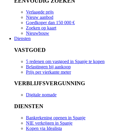
EENVOUDIG ZOEKEN
Verlaagde prijs
Nieuw aanbod
Goedkoper dan 150 000 €
Zoeken op kaart
Nieuwbouw
Diensten
VASTGOED
5 redenen om vastgoed in Spanje te kopen
Belastingen bij aankoop
Prijs per vierkante meter
VERBLIJFSVERGUNNING
Digitale nomade
DIENSTEN
Bankrekening openen in Spanje
NIE verkrijgen in Spanje
Kopen via Idealista