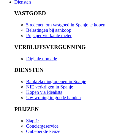
Diensten
VASTGOED
5 redenen om vastgoed in Spanje te kopen
Belastingen bij aankoop
Prijs per vierkante meter
VERBLIJFSVERGUNNING
Digitale nomade
DIENSTEN
Bankrekening openen in Spanje
NIE verkrijgen in Spanje
Kopen via Idealista
Uw woning in goede handen
PRIJZEN
Stap 1:
Conciërgeservice
Onbeperkte keuze