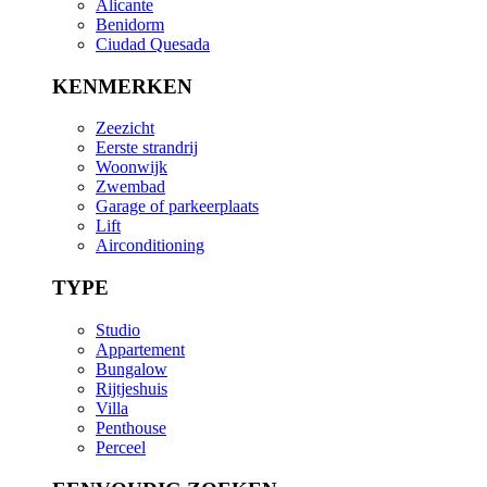
Alicante
Benidorm
Ciudad Quesada
KENMERKEN
Zeezicht
Eerste strandrij
Woonwijk
Zwembad
Garage of parkeerplaats
Lift
Airconditioning
TYPE
Studio
Appartement
Bungalow
Rijtjeshuis
Villa
Penthouse
Perceel