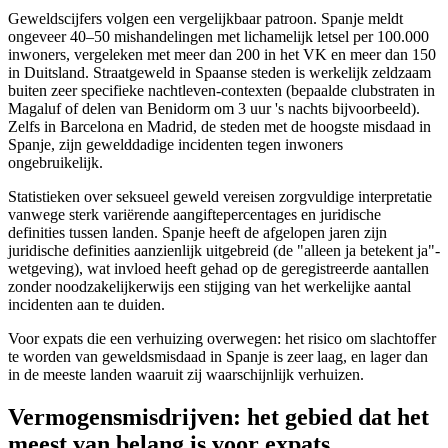
Geweldscijfers volgen een vergelijkbaar patroon. Spanje meldt
ongeveer 40–50 mishandelingen met lichamelijk letsel per 100.000
inwoners, vergeleken met meer dan 200 in het VK en meer dan 150
in Duitsland. Straatgeweld in Spaanse steden is werkelijk zeldzaam
buiten zeer specifieke nachtleven-contexten (bepaalde clubstraten in
Magaluf of delen van Benidorm om 3 uur 's nachts bijvoorbeeld).
Zelfs in Barcelona en Madrid, de steden met de hoogste misdaad in
Spanje, zijn gewelddadige incidenten tegen inwoners
ongebruikelijk.
Statistieken over seksueel geweld vereisen zorgvuldige interpretatie
vanwege sterk variërende aangiftepercentages en juridische
definities tussen landen. Spanje heeft de afgelopen jaren zijn
juridische definities aanzienlijk uitgebreid (de "alleen ja betekent ja"-
wetgeving), wat invloed heeft gehad op de geregistreerde aantallen
zonder noodzakelijkerwijs een stijging van het werkelijke aantal
incidenten aan te duiden.
Voor expats die een verhuizing overwegen: het risico om slachtoffer
te worden van geweldsmisdaad in Spanje is zeer laag, en lager dan
in de meeste landen waaruit zij waarschijnlijk verhuizen.
Vermogensmisdrijven: het gebied dat het
meest van belang is voor expats