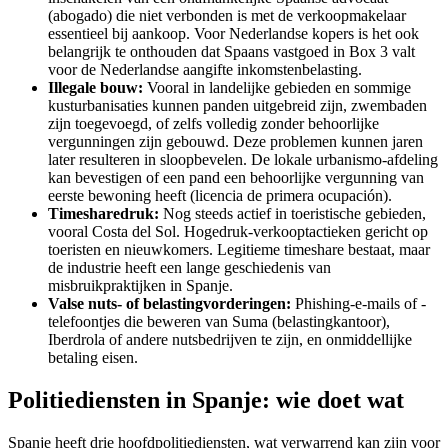
(abogado) die niet verbonden is met de verkoopmakelaar
essentieel bij aankoop. Voor Nederlandse kopers is het ook
belangrijk te onthouden dat Spaans vastgoed in Box 3 valt
voor de Nederlandse aangifte inkomstenbelasting.
Illegale bouw:
Vooral in landelijke gebieden en sommige
kusturbanisaties kunnen panden uitgebreid zijn, zwembaden
zijn toegevoegd, of zelfs volledig zonder behoorlijke
vergunningen zijn gebouwd. Deze problemen kunnen jaren
later resulteren in sloopbevelen. De lokale urbanismo-afdeling
kan bevestigen of een pand een behoorlijke vergunning van
eerste bewoning heeft (licencia de primera ocupación).
Timesharedruk:
Nog steeds actief in toeristische gebieden,
vooral Costa del Sol. Hogedruk-verkooptactieken gericht op
toeristen en nieuwkomers. Legitieme timeshare bestaat, maar
de industrie heeft een lange geschiedenis van
misbruikpraktijken in Spanje.
Valse nuts- of belastingvorderingen:
Phishing-e-mails of -
telefoontjes die beweren van Suma (belastingkantoor),
Iberdrola of andere nutsbedrijven te zijn, en onmiddellijke
betaling eisen.
Politiediensten in Spanje: wie doet wat
Spanje heeft drie hoofdpolitiediensten, wat verwarrend kan zijn voor