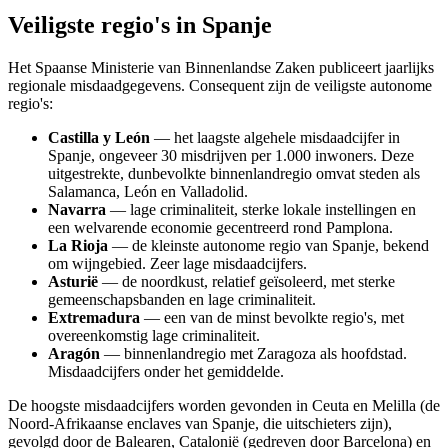
Veiligste regio's in Spanje
Het Spaanse Ministerie van Binnenlandse Zaken publiceert jaarlijks
regionale misdaadgegevens. Consequent zijn de veiligste autonome
regio's:
Castilla y León
— het laagste algehele misdaadcijfer in
Spanje, ongeveer 30 misdrijven per 1.000 inwoners. Deze
uitgestrekte, dunbevolkte binnenlandregio omvat steden als
Salamanca, León en Valladolid.
Navarra
— lage criminaliteit, sterke lokale instellingen en
een welvarende economie gecentreerd rond Pamplona.
La Rioja
— de kleinste autonome regio van Spanje, bekend
om wijngebied. Zeer lage misdaadcijfers.
Asturië
— de noordkust, relatief geïsoleerd, met sterke
gemeenschapsbanden en lage criminaliteit.
Extremadura
— een van de minst bevolkte regio's, met
overeenkomstig lage criminaliteit.
Aragón
— binnenlandregio met Zaragoza als hoofdstad.
Misdaadcijfers onder het gemiddelde.
De hoogste misdaadcijfers worden gevonden in Ceuta en Melilla (de
Noord-Afrikaanse enclaves van Spanje, die uitschieters zijn),
gevolgd door de Balearen, Catalonië (gedreven door Barcelona) en