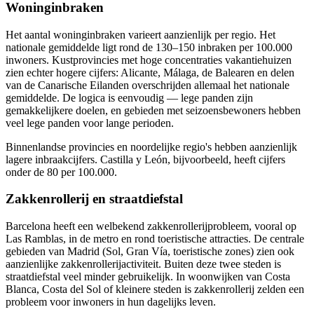
Woninginbraken
Het aantal woninginbraken varieert aanzienlijk per regio. Het
nationale gemiddelde ligt rond de 130–150 inbraken per 100.000
inwoners. Kustprovincies met hoge concentraties vakantiehuizen
zien echter hogere cijfers: Alicante, Málaga, de Balearen en delen
van de Canarische Eilanden overschrijden allemaal het nationale
gemiddelde. De logica is eenvoudig — lege panden zijn
gemakkelijkere doelen, en gebieden met seizoensbewoners hebben
veel lege panden voor lange perioden.
Binnenlandse provincies en noordelijke regio's hebben aanzienlijk
lagere inbraakcijfers. Castilla y León, bijvoorbeeld, heeft cijfers
onder de 80 per 100.000.
Zakkenrollerij en straatdiefstal
Barcelona heeft een welbekend zakkenrollerijprobleem, vooral op
Las Ramblas, in de metro en rond toeristische attracties. De centrale
gebieden van Madrid (Sol, Gran Vía, toeristische zones) zien ook
aanzienlijke zakkenrollerijactiviteit. Buiten deze twee steden is
straatdiefstal veel minder gebruikelijk. In woonwijken van Costa
Blanca, Costa del Sol of kleinere steden is zakkenrollerij zelden een
probleem voor inwoners in hun dagelijks leven.