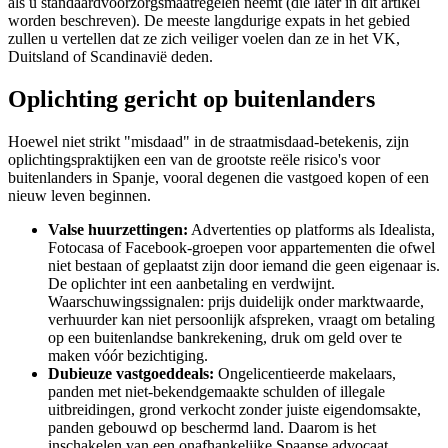
als u standaardvoorzorgsmaatregelen neemt (die later in dit artikel
worden beschreven). De meeste langdurige expats in het gebied
zullen u vertellen dat ze zich veiliger voelen dan ze in het VK,
Duitsland of Scandinavië deden.
Oplichting gericht op buitenlanders
Hoewel niet strikt "misdaad" in de straatmisdaad-betekenis, zijn
oplichtingspraktijken een van de grootste reële risico's voor
buitenlanders in Spanje, vooral degenen die vastgoed kopen of een
nieuw leven beginnen.
Valse huurzettingen:
Advertenties op platforms als Idealista,
Fotocasa of Facebook-groepen voor appartementen die ofwel
niet bestaan of geplaatst zijn door iemand die geen eigenaar is.
De oplichter int een aanbetaling en verdwijnt.
Waarschuwingssignalen: prijs duidelijk onder marktwaarde,
verhuurder kan niet persoonlijk afspreken, vraagt om betaling
op een buitenlandse bankrekening, druk om geld over te
maken vóór bezichtiging.
Dubieuze vastgoeddeals:
Ongelicentieerde makelaars,
panden met niet-bekendgemaakte schulden of illegale
uitbreidingen, grond verkocht zonder juiste eigendomsakte,
panden gebouwd op beschermd land. Daarom is het
inschakelen van een onafhankelijke Spaanse advocaat