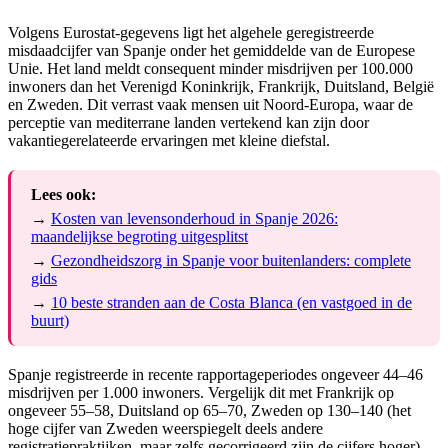
Volgens Eurostat-gegevens ligt het algehele geregistreerde
misdaadcijfer van Spanje onder het gemiddelde van de Europese
Unie. Het land meldt consequent minder misdrijven per 100.000
inwoners dan het Verenigd Koninkrijk, Frankrijk, Duitsland, België
en Zweden. Dit verrast vaak mensen uit Noord-Europa, waar de
perceptie van mediterrane landen vertekend kan zijn door
vakantiegerelateerde ervaringen met kleine diefstal.
Lees ook:
→
Kosten van levensonderhoud in Spanje 2026:
maandelijkse begroting uitgesplitst
→
Gezondheidszorg in Spanje voor buitenlanders: complete
gids
→
10 beste stranden aan de Costa Blanca (en vastgoed in de
buurt)
Spanje registreerde in recente rapportageperiodes ongeveer 44–46
misdrijven per 1.000 inwoners. Vergelijk dit met Frankrijk op
ongeveer 55–58, Duitsland op 65–70, Zweden op 130–140 (het
hoge cijfer van Zweden weerspiegelt deels andere
registratiepraktijken, maar zelfs gecorrigeerd zijn de cijfers hoger),