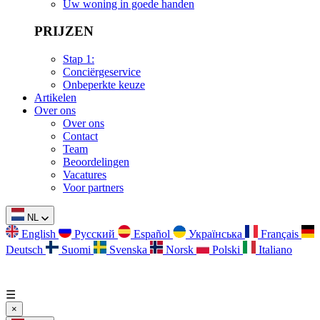
Uw woning in goede handen
PRIJZEN
Stap 1:
Conciërgeservice
Onbeperkte keuze
Artikelen
Over ons
Over ons
Contact
Team
Beoordelingen
Vacatures
Voor partners
NL
English
Русский
Español
Українська
Français
Deutsch
Suomi
Svenska
Norsk
Polski
Italiano
☰
×