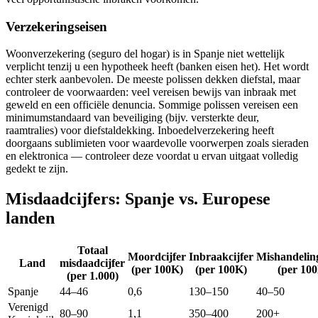
Verzekeringseisen
Woonverzekering (seguro del hogar) is in Spanje niet wettelijk
verplicht tenzij u een hypotheek heeft (banken eisen het). Het wordt
echter sterk aanbevolen. De meeste polissen dekken diefstal, maar
controleer de voorwaarden: veel vereisen bewijs van inbraak met
geweld en een officiële denuncia. Sommige polissen vereisen een
minimumstandaard van beveiliging (bijv. versterkte deur,
raamtralies) voor diefstaldekking. Inboedelverzekering heeft
doorgaans sublimieten voor waardevolle voorwerpen zoals sieraden
en elektronica — controleer deze voordat u ervan uitgaat volledig
gedekt te zijn.
Misdaadcijfers: Spanje vs. Europese
landen
Totaal
Moordcijfer
Inbraakcijfer
Mishandeling
Land
misdaadcijfer
(per 100K)
(per 100K)
(per 10
(per 1.000)
Spanje
44–46
0,6
130–150
40–50
Verenigd
80–90
1,1
350–400
200+