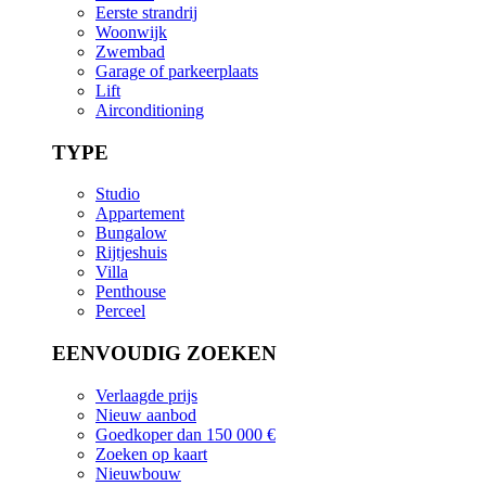
Eerste strandrij
Woonwijk
Zwembad
Garage of parkeerplaats
Lift
Airconditioning
TYPE
Studio
Appartement
Bungalow
Rijtjeshuis
Villa
Penthouse
Perceel
EENVOUDIG ZOEKEN
Verlaagde prijs
Nieuw aanbod
Goedkoper dan 150 000 €
Zoeken op kaart
Nieuwbouw