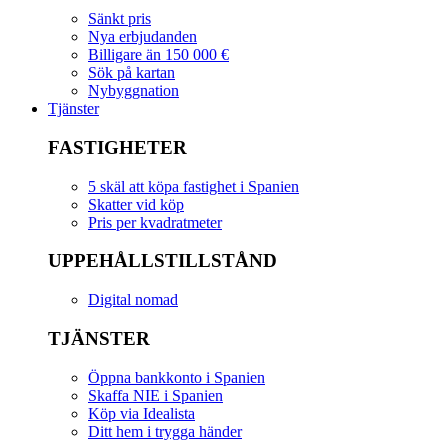
Sänkt pris
Nya erbjudanden
Billigare än 150 000 €
Sök på kartan
Nybyggnation
Tjänster
FASTIGHETER
5 skäl att köpa fastighet i Spanien
Skatter vid köp
Pris per kvadratmeter
UPPEHÅLLSTILLSTÅND
Digital nomad
TJÄNSTER
Öppna bankkonto i Spanien
Skaffa NIE i Spanien
Köp via Idealista
Ditt hem i trygga händer