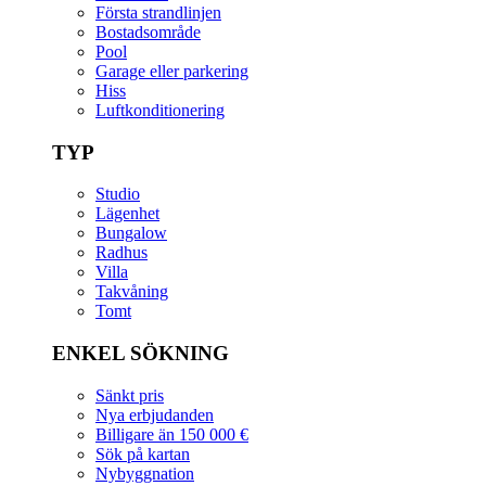
Första strandlinjen
Bostadsområde
Pool
Garage eller parkering
Hiss
Luftkonditionering
TYP
Studio
Lägenhet
Bungalow
Radhus
Villa
Takvåning
Tomt
ENKEL SÖKNING
Sänkt pris
Nya erbjudanden
Billigare än 150 000 €
Sök på kartan
Nybyggnation