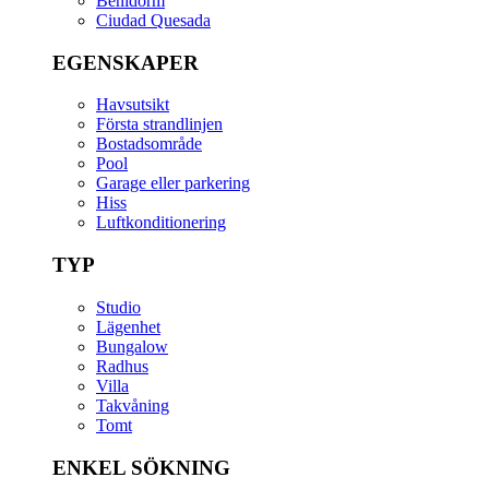
Benidorm
Ciudad Quesada
EGENSKAPER
Havsutsikt
Första strandlinjen
Bostadsområde
Pool
Garage eller parkering
Hiss
Luftkonditionering
TYP
Studio
Lägenhet
Bungalow
Radhus
Villa
Takvåning
Tomt
ENKEL SÖKNING