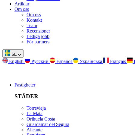
Artiklar
Om oss
Om oss
Kontakt
Team
Recensioner
Lediga jobb
För partners
SE
English
Русский
Español
Українська
Français
Fastigheter
STÄDER
Torrevieja
La Mata
Orihuela Costa
Guardamar del Segura
Alicante