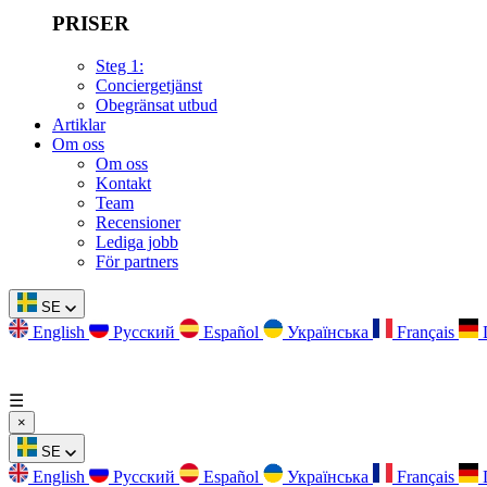
PRISER
Steg 1:
Conciergetjänst
Obegränsat utbud
Artiklar
Om oss
Om oss
Kontakt
Team
Recensioner
Lediga jobb
För partners
SE
English
Русский
Español
Українська
Français
☰
×
SE
English
Русский
Español
Українська
Français