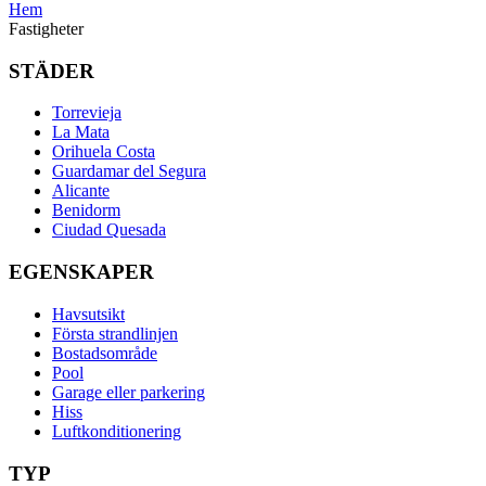
Hem
Fastigheter
STÄDER
Torrevieja
La Mata
Orihuela Costa
Guardamar del Segura
Alicante
Benidorm
Ciudad Quesada
EGENSKAPER
Havsutsikt
Första strandlinjen
Bostadsområde
Pool
Garage eller parkering
Hiss
Luftkonditionering
TYP