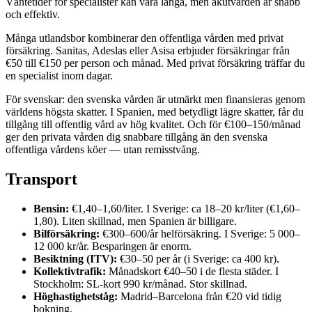
Väntetider för specialister kan vara långa, men akutvården är snabb
och effektiv.
Många utlandsbor kombinerar den offentliga vården med privat
försäkring. Sanitas, Adeslas eller Asisa erbjuder försäkringar från
€50 till €150 per person och månad. Med privat försäkring träffar du
en specialist inom dagar.
För svenskar: den svenska vården är utmärkt men finansieras genom
världens högsta skatter. I Spanien, med betydligt lägre skatter, får du
tillgång till offentlig vård av hög kvalitet. Och för €100–150/månad
ger den privata vården dig snabbare tillgång än den svenska
offentliga vårdens köer — utan remisstvång.
Transport
Bensin:
€1,40–1,60/liter. I Sverige: ca 18–20 kr/liter (€1,60–
1,80). Liten skillnad, men Spanien är billigare.
Bilförsäkring:
€300–600/år helförsäkring. I Sverige: 5 000–
12 000 kr/år. Besparingen är enorm.
Besiktning (ITV):
€30–50 per år (i Sverige: ca 400 kr).
Kollektivtrafik:
Månadskort €40–50 i de flesta städer. I
Stockholm: SL-kort 990 kr/månad. Stor skillnad.
Höghastighetståg:
Madrid–Barcelona från €20 vid tidig
bokning.