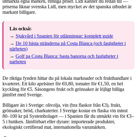
utmärkta egna märken, rimliga priser. Lidl känner du redan till —
priserna liknar svenska Lidl, men mycket av det spanska utbudet är
markant billigare.
Läs också:
→
Sjukvård i Spanien för utlänningar: komplett guide
→
De 10 bästa stränderna på Costa Blanca (och fastigheter i
närheten)
→
Golf pa Costa Blanca: basta banorna och fastigheter i
narheten
De riktiga fynden hittar du på lokala marknader och frukthandlare i
kvarteret. Ett kilo apelsiner för €0,80, tomater för €1,50, en hel
kyckling för €5. Säsongens frukt och grönsaker är löjligt billiga
jämfört med Sverige.
Billigare än i Sverige: olivolja, vin (bra flaskor från €3), frukt,
grönsaker, bröd, charkuterier. I Sverige kostar en flaska vin minst
80–100 kr på Systembolaget — i Spanien får du utmärkt vin för €3–
5 i butiken. Jämförbart eller dyrare: importerade produkter,
ekologiskt certifierad mat, internationella varumärken.