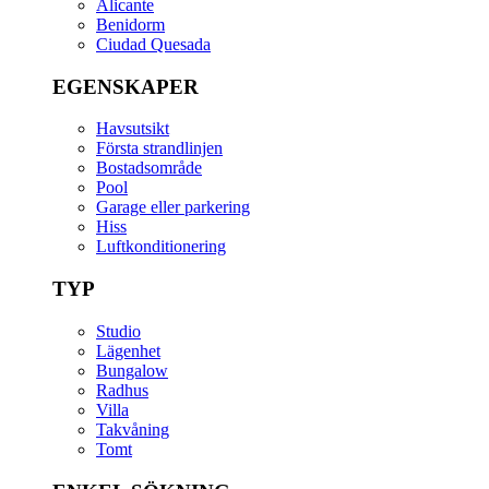
Alicante
Benidorm
Ciudad Quesada
EGENSKAPER
Havsutsikt
Första strandlinjen
Bostadsområde
Pool
Garage eller parkering
Hiss
Luftkonditionering
TYP
Studio
Lägenhet
Bungalow
Radhus
Villa
Takvåning
Tomt