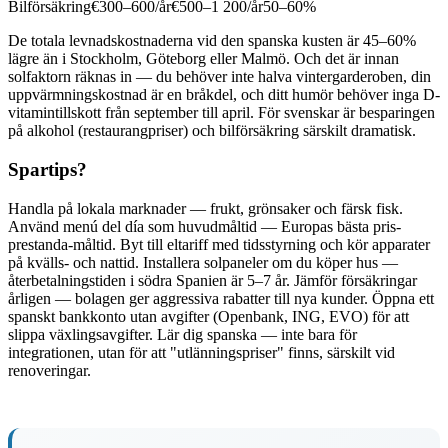
Bilförsäkring€300–600/år€500–1 200/år50–60%
De totala levnadskostnaderna vid den spanska kusten är 45–60%
lägre än i Stockholm, Göteborg eller Malmö. Och det är innan
solfaktorn räknas in — du behöver inte halva vintergarderoben, din
uppvärmningskostnad är en bråkdel, och ditt humör behöver inga D-
vitamintillskott från september till april. För svenskar är besparingen
på alkohol (restaurangpriser) och bilförsäkring särskilt dramatisk.
Spartips?
Handla på lokala marknader — frukt, grönsaker och färsk fisk.
Använd menú del día som huvudmåltid — Europas bästa pris-
prestanda-måltid. Byt till eltariff med tidsstyrning och kör apparater
på kvälls- och nattid. Installera solpaneler om du köper hus —
återbetalningstiden i södra Spanien är 5–7 år. Jämför försäkringar
årligen — bolagen ger aggressiva rabatter till nya kunder. Öppna ett
spanskt bankkonto utan avgifter (Openbank, ING, EVO) för att
slippa växlingsavgifter. Lär dig spanska — inte bara för
integrationen, utan för att "utlänningspriser" finns, särskilt vid
renoveringar.