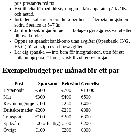
pris-prestanda-måltid.
Byt till eltariff med tidsstyrning och kör apparater på kvälls-
och nattid.
Installera solpaneler om du köper hus — återbetalningstiden i
södra Spanien är 5–7 år.
Jämför försäkringar årligen — bolagen ger aggressiva rabatter
till nya kunder.
Öppna ett spanskt bankkonto utan avgifter (Openbank, ING,
EVO) för att slippa växlingsavgifter.
Lär dig spanska — inte bara för integrationen, utan för att
"utlänningspriser" finns, särskilt vid renoveringar.
Exempelbudget per månad för ett par
Post
Sparsamt
Bekvämt
Generöst
Hyra/bolån
€500
€700
€1 000
Mat
€300
€400
€500
Restaurang/nöje
€100
€250
€400
Driftskostnader
€200
€280
€380
Transport
€100
€200
€300
Sjukvård
€0 (offentlig)
€100
€200
Övrigt
€100
€200
€300