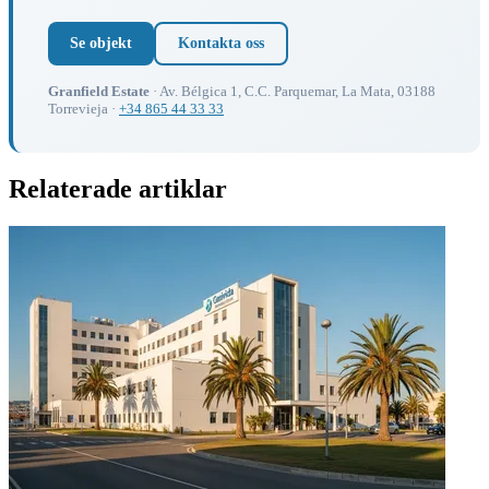
Se objekt
Kontakta oss
Granfield Estate
· Av. Bélgica 1, C.C. Parquemar, La Mata, 03188
Torrevieja ·
+34 865 44 33 33
Relaterade artiklar