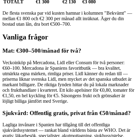
TOTALT
€1 300
€2 130
€3 080
De flesta svenska par vid kusten hamnar i kolumnen "Bekvämt" —
mellan €1 800 och €2 300 per månad allt inräknat. Äger du din
bostad utan lån, dra bort €500–700.
Vanliga frågor
Mat: €300–500/månad för två?
Veckoinköp på Mercadona, Lidl eller Consum för två personer:
€60–100. Mercadona är Spaniens favoritbutik — bra kvalitet,
utmärkta egna märken, rimliga priser. Lidl känner du redan till —
priserna liknar svenska Lidl, men mycket av det spanska utbudet är
markant billigare. De riktiga fynden hittar du på lokala marknader
och frukthandlare i kvarteret. Ett kilo apelsiner för €0,80, tomater för
€1,50, en hel kyckling för €5. Säsongens frukt och grönsaker är
löjligt billiga jämfört med Sverige.
Sjukvård: Offentlig gratis, privat från €50/månad?
Lagliga invånare i Spanien har tillgång till det offentliga
sjukvårdssystemet — rankat bland världens bästa av WHO. Det är
gratis: läkarbesök, specialister, akutmottagning, sjukhusvistelse.