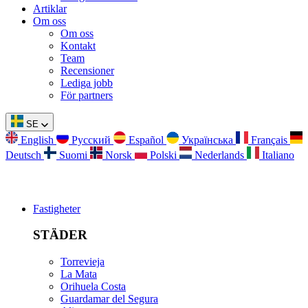
Artiklar
Om oss
Om oss
Kontakt
Team
Recensioner
Lediga jobb
För partners
SE
English
Русский
Español
Українська
Français
Deutsch
Suomi
Norsk
Polski
Nederlands
Italiano
Fastigheter
STÄDER
Torrevieja
La Mata
Orihuela Costa
Guardamar del Segura