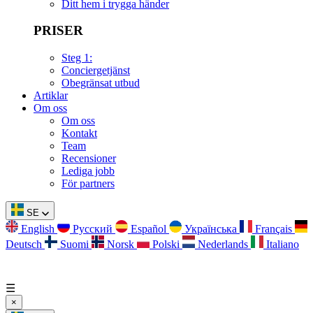
Ditt hem i trygga händer
PRISER
Steg 1:
Conciergetjänst
Obegränsat utbud
Artiklar
Om oss
Om oss
Kontakt
Team
Recensioner
Lediga jobb
För partners
SE
English
Русский
Español
Українська
Français
Deutsch
Suomi
Norsk
Polski
Nederlands
Italiano
☰
×