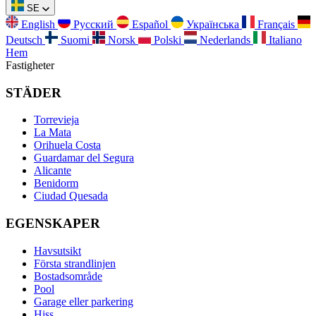
SE
English
Русский
Español
Українська
Français
Deutsch
Suomi
Norsk
Polski
Nederlands
Italiano
Hem
Fastigheter
STÄDER
Torrevieja
La Mata
Orihuela Costa
Guardamar del Segura
Alicante
Benidorm
Ciudad Quesada
EGENSKAPER
Havsutsikt
Första strandlinjen
Bostadsområde
Pool
Garage eller parkering
Hiss