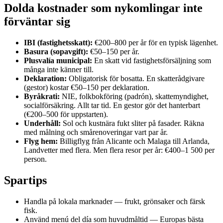
Dolda kostnader som nykomlingar inte
förväntar sig
IBI (fastighetsskatt):
€200–800 per år för en typisk lägenhet.
Basura (sopavgift):
€50–150 per år.
Plusvalía municipal:
En skatt vid fastighetsförsäljning som
många inte känner till.
Deklaration:
Obligatorisk för bosatta. En skatterådgivare
(gestor) kostar €50–150 per deklaration.
Byråkrati:
NIE, folkbokföring (padrón), skattemyndighet,
socialförsäkring. Allt tar tid. En gestor gör det hanterbart
(€200–500 för uppstarten).
Underhåll:
Sol och kustnära fukt sliter på fasader. Räkna
med målning och smårenoveringar vart par år.
Flyg hem:
Billigflyg från Alicante och Malaga till Arlanda,
Landvetter med flera. Men flera resor per år: €400–1 500 per
person.
Spartips
Handla på lokala marknader — frukt, grönsaker och färsk
fisk.
Använd menú del día som huvudmåltid — Europas bästa