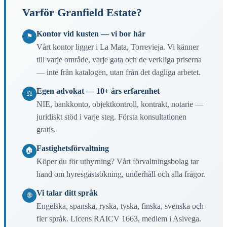
Varför Granfield Estate?
Kontor vid kusten — vi bor här
⚑
Vårt kontor ligger i La Mata, Torrevieja. Vi känner
till varje område, varje gata och de verkliga priserna
— inte från katalogen, utan från det dagliga arbetet.
Egen advokat — 10+ års erfarenhet
⚖
NIE, bankkonto, objektkontroll, kontrakt, notarie —
juridiskt stöd i varje steg. Första konsultationen
gratis.
Fastighetsförvaltning
🏠
Köper du för uthyrning? Vårt förvaltningsbolag tar
hand om hyresgästsökning, underhåll och alla frågor.
Vi talar ditt språk
🌐
Engelska, spanska, ryska, tyska, finska, svenska och
fler språk. Licens RAICV 1663, medlem i Asivega.