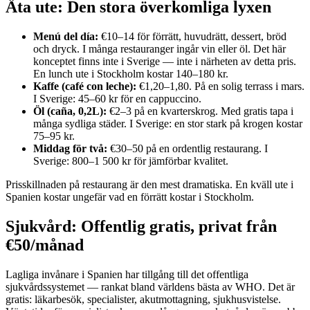
Äta ute: Den stora överkomliga lyxen
Menú del día:
€10–14 för förrätt, huvudrätt, dessert, bröd
och dryck. I många restauranger ingår vin eller öl. Det här
konceptet finns inte i Sverige — inte i närheten av detta pris.
En lunch ute i Stockholm kostar 140–180 kr.
Kaffe (café con leche):
€1,20–1,80. På en solig terrass i mars.
I Sverige: 45–60 kr för en cappuccino.
Öl (caña, 0,2L):
€2–3 på en kvarterskrog. Med gratis tapa i
många sydliga städer. I Sverige: en stor stark på krogen kostar
75–95 kr.
Middag för två:
€30–50 på en ordentlig restaurang. I
Sverige: 800–1 500 kr för jämförbar kvalitet.
Prisskillnaden på restaurang är den mest dramatiska. En kväll ute i
Spanien kostar ungefär vad en förrätt kostar i Stockholm.
Sjukvård: Offentlig gratis, privat från
€50/månad
Lagliga invånare i Spanien har tillgång till det offentliga
sjukvårdssystemet — rankat bland världens bästa av WHO. Det är
gratis: läkarbesök, specialister, akutmottagning, sjukhusvistelse.