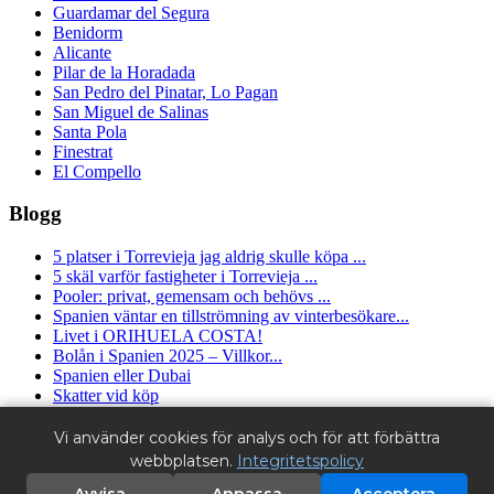
Guardamar del Segura
Benidorm
Alicante
Pilar de la Horadada
San Pedro del Pinatar, Lo Pagan
San Miguel de Salinas
Santa Pola
Finestrat
El Compello
Blogg
5 platser i Torrevieja jag aldrig skulle köpa ...
5 skäl varför fastigheter i Torrevieja ...
Pooler: privat, gemensam och behövs ...
Spanien väntar en tillströmning av vinterbesökare...
Livet i ORIHUELA COSTA!
Bolån i Spanien 2025 – Villkor...
Spanien eller Dubai
Skatter vid köp
Granfield Estate ™ (2016 - 2025) - fastighetsbyrå i Spanien.
Vi använder cookies för analys och för att förbättra
Alicante, Torrevieja, Orihuela Costa.
webbplatsen.
Integritetspolicy
Licens nr RAICV1663 - Register över fastighetsmäklare i
Valenciaregionen.