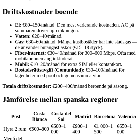
Driftskostnader boende
El:
€80–150/månad. Den mest varierande kostnaden. AC på
sommaren driver upp räkningen.
Vatten:
€20–40/månad.
Gas:
€30–60/månad. Många kustbostäder har inte stadsgas —
de använder butangasflaskor (€15–18 styck).
Fiber-internet:
€30–40/månad för 300–600 Mbps. Ofta med
mobilabonnemang inkluderat.
Mobil:
€10–20/månad för extra SIM eller kontantkort.
Bostadsrättsavgift (Comunidad):
€30–100/månad för
lägenheter med pool och gemensamma ytor.
Totala driftskostnader:
€200–400/månad beroende på säsong.
Jämförelse mellan spanska regioner
Costa
Costa del
Post
Madrid
Barcelona
Valencia
Blanca
Sol
€600–1
€900–1
€1 000–1
€650–1
Hyra 2 rum
€500–800
000
400
500
000
Menú del