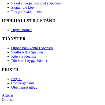
5 skäl att köpa fastighet i Spanien
Skatter vid köp
Pris per kvadratmeter
UPPEHÅLLSTILLSTÅND
Digital nomad
TJÄNSTER
Öppna bankkonto i Spanien
Skaffa NIE i Spanien
Köp via Idealista
Ditt hem i trygga händer
PRISER
Steg 1:
Conciergetjänst
Obegränsat utbud
Artiklar
Om oss