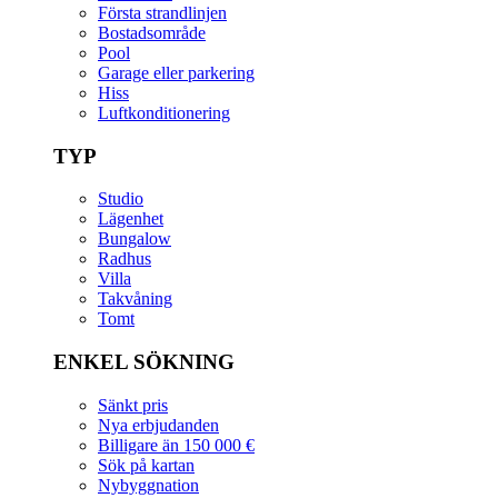
Första strandlinjen
Bostadsområde
Pool
Garage eller parkering
Hiss
Luftkonditionering
TYP
Studio
Lägenhet
Bungalow
Radhus
Villa
Takvåning
Tomt
ENKEL SÖKNING
Sänkt pris
Nya erbjudanden
Billigare än 150 000 €
Sök på kartan
Nybyggnation