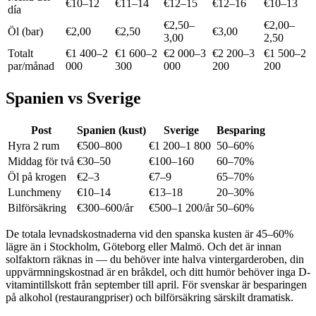
€10–12
€11–14
€12–15
€12–16
€10–13
día
€2,50–
€2,00–
Öl (bar)
€2,00
€2,50
€3,00
3,00
2,50
Totalt
€1 400–2
€1 600–2
€2 000–3
€2 200–3
€1 500–2
par/månad
000
300
000
200
200
Spanien vs Sverige
Post
Spanien (kust)
Sverige
Besparing
Hyra 2 rum
€500–800
€1 200–1 800
50–60%
Middag för två
€30–50
€100–160
60–70%
Öl på krogen
€2–3
€7–9
65–70%
Lunchmeny
€10–14
€13–18
20–30%
Bilförsäkring
€300–600/år
€500–1 200/år
50–60%
De totala levnadskostnaderna vid den spanska kusten är 45–60%
lägre än i Stockholm, Göteborg eller Malmö. Och det är innan
solfaktorn räknas in — du behöver inte halva vintergarderoben, din
uppvärmningskostnad är en bråkdel, och ditt humör behöver inga D-
vitamintillskott från september till april. För svenskar är besparingen
på alkohol (restaurangpriser) och bilförsäkring särskilt dramatisk.