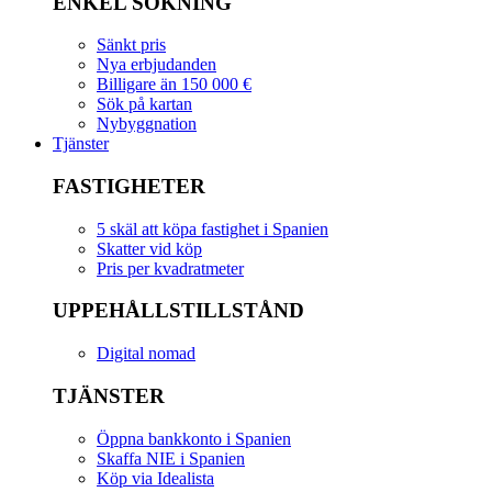
ENKEL SÖKNING
Sänkt pris
Nya erbjudanden
Billigare än 150 000 €
Sök på kartan
Nybyggnation
Tjänster
FASTIGHETER
5 skäl att köpa fastighet i Spanien
Skatter vid köp
Pris per kvadratmeter
UPPEHÅLLSTILLSTÅND
Digital nomad
TJÄNSTER
Öppna bankkonto i Spanien
Skaffa NIE i Spanien
Köp via Idealista