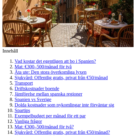
Innehåll
Vad kostar det egentligen att bo i Spanien?
Mat: €300–500/månad för två
Äta ute: Den stora överkomliga lyxen
Sjukvård: Offentlig gratis, privat från €50/månad
Transport
Driftskostnader boende
Jämförelse mellan spanska regioner
Spanien vs Sverige
Dolda kostnader som nykomlingar inte förväntar sig
Spartips
Exempelbudget per månad för ett par
Vanliga frågor
Mat: €300–500/månad för två?
Sjukvård: Offentlig gratis, privat från €50/månad?