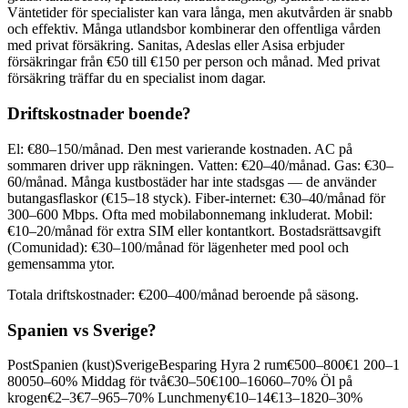
Väntetider för specialister kan vara långa, men akutvården är snabb
och effektiv. Många utlandsbor kombinerar den offentliga vården
med privat försäkring. Sanitas, Adeslas eller Asisa erbjuder
försäkringar från €50 till €150 per person och månad. Med privat
försäkring träffar du en specialist inom dagar.
Driftskostnader boende?
El: €80–150/månad. Den mest varierande kostnaden. AC på
sommaren driver upp räkningen. Vatten: €20–40/månad. Gas: €30–
60/månad. Många kustbostäder har inte stadsgas — de använder
butangasflaskor (€15–18 styck). Fiber-internet: €30–40/månad för
300–600 Mbps. Ofta med mobilabonnemang inkluderat. Mobil:
€10–20/månad för extra SIM eller kontantkort. Bostadsrättsavgift
(Comunidad): €30–100/månad för lägenheter med pool och
gemensamma ytor.
Totala driftskostnader: €200–400/månad beroende på säsong.
Spanien vs Sverige?
PostSpanien (kust)SverigeBesparing Hyra 2 rum€500–800€1 200–1
80050–60% Middag för två€30–50€100–16060–70% Öl på
krogen€2–3€7–965–70% Lunchmeny€10–14€13–1820–30%