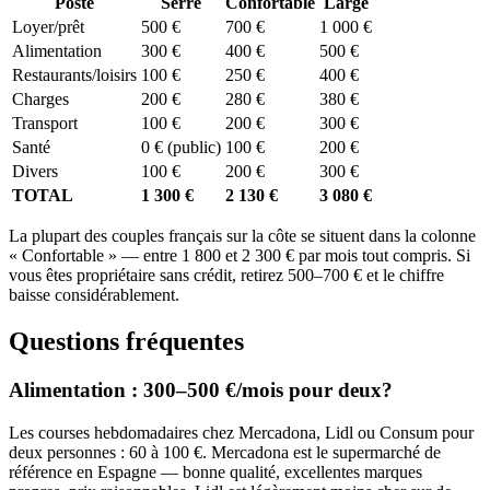
Poste
Serré
Confortable
Large
Loyer/prêt
500 €
700 €
1 000 €
Alimentation
300 €
400 €
500 €
Restaurants/loisirs
100 €
250 €
400 €
Charges
200 €
280 €
380 €
Transport
100 €
200 €
300 €
Santé
0 € (public)
100 €
200 €
Divers
100 €
200 €
300 €
TOTAL
1 300 €
2 130 €
3 080 €
La plupart des couples français sur la côte se situent dans la colonne
« Confortable » — entre 1 800 et 2 300 € par mois tout compris. Si
vous êtes propriétaire sans crédit, retirez 500–700 € et le chiffre
baisse considérablement.
Questions fréquentes
Alimentation : 300–500 €/mois pour deux?
Les courses hebdomadaires chez Mercadona, Lidl ou Consum pour
deux personnes : 60 à 100 €. Mercadona est le supermarché de
référence en Espagne — bonne qualité, excellentes marques