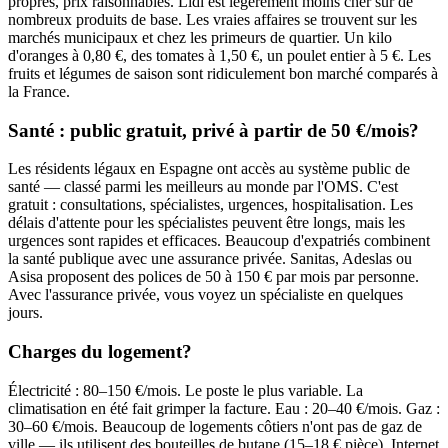
propres, prix raisonnables. Lidl est légèrement moins cher sur de
nombreux produits de base. Les vraies affaires se trouvent sur les
marchés municipaux et chez les primeurs de quartier. Un kilo
d'oranges à 0,80 €, des tomates à 1,50 €, un poulet entier à 5 €. Les
fruits et légumes de saison sont ridiculement bon marché comparés à
la France.
Santé : public gratuit, privé à partir de 50 €/mois?
Les résidents légaux en Espagne ont accès au système public de
santé — classé parmi les meilleurs au monde par l'OMS. C'est
gratuit : consultations, spécialistes, urgences, hospitalisation. Les
délais d'attente pour les spécialistes peuvent être longs, mais les
urgences sont rapides et efficaces. Beaucoup d'expatriés combinent
la santé publique avec une assurance privée. Sanitas, Adeslas ou
Asisa proposent des polices de 50 à 150 € par mois par personne.
Avec l'assurance privée, vous voyez un spécialiste en quelques
jours.
Charges du logement?
Électricité : 80–150 €/mois. Le poste le plus variable. La
climatisation en été fait grimper la facture. Eau : 20–40 €/mois. Gaz :
30–60 €/mois. Beaucoup de logements côtiers n'ont pas de gaz de
ville — ils utilisent des bouteilles de butane (15–18 € pièce). Internet