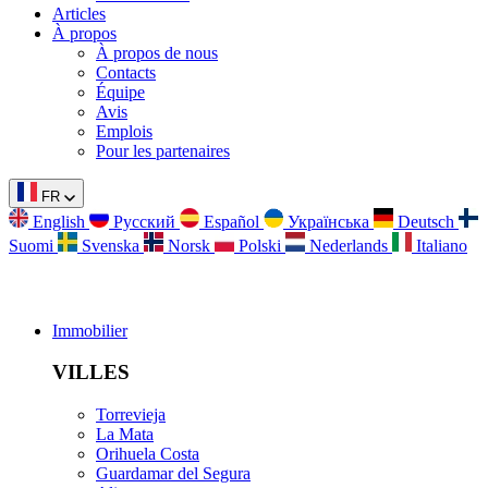
Articles
À propos
À propos de nous
Contacts
Équipe
Avis
Emplois
Pour les partenaires
FR
English
Русский
Español
Українська
Deutsch
Suomi
Svenska
Norsk
Polski
Nederlands
Italiano
Immobilier
VILLES
Torrevieja
La Mata
Orihuela Costa
Guardamar del Segura