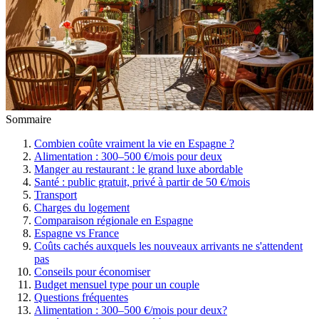
Sommaire
Combien coûte vraiment la vie en Espagne ?
Alimentation : 300–500 €/mois pour deux
Manger au restaurant : le grand luxe abordable
Santé : public gratuit, privé à partir de 50 €/mois
Transport
Charges du logement
Comparaison régionale en Espagne
Espagne vs France
Coûts cachés auxquels les nouveaux arrivants ne s'attendent
pas
Conseils pour économiser
Budget mensuel type pour un couple
Questions fréquentes
Alimentation : 300–500 €/mois pour deux?