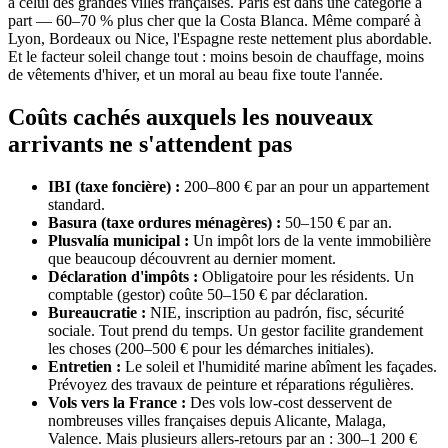
à celui des grandes villes françaises. Paris est dans une catégorie à
part — 60–70 % plus cher que la Costa Blanca. Même comparé à
Lyon, Bordeaux ou Nice, l'Espagne reste nettement plus abordable.
Et le facteur soleil change tout : moins besoin de chauffage, moins
de vêtements d'hiver, et un moral au beau fixe toute l'année.
Coûts cachés auxquels les nouveaux
arrivants ne s'attendent pas
IBI (taxe foncière) :
200–800 € par an pour un appartement
standard.
Basura (taxe ordures ménagères) :
50–150 € par an.
Plusvalía municipal :
Un impôt lors de la vente immobilière
que beaucoup découvrent au dernier moment.
Déclaration d'impôts :
Obligatoire pour les résidents. Un
comptable (gestor) coûte 50–150 € par déclaration.
Bureaucratie :
NIE, inscription au padrón, fisc, sécurité
sociale. Tout prend du temps. Un gestor facilite grandement
les choses (200–500 € pour les démarches initiales).
Entretien :
Le soleil et l'humidité marine abîment les façades.
Prévoyez des travaux de peinture et réparations régulières.
Vols vers la France :
Des vols low-cost desservent de
nombreuses villes françaises depuis Alicante, Malaga,
Valence. Mais plusieurs allers-retours par an : 300–1 200 €