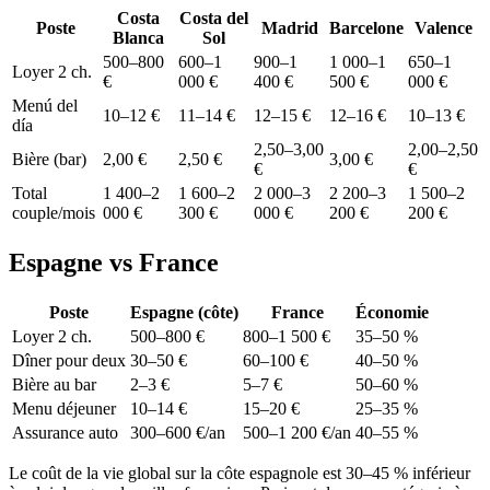
Costa
Costa del
Poste
Madrid
Barcelone
Valence
Blanca
Sol
500–800
600–1
900–1
1 000–1
650–1
Loyer 2 ch.
€
000 €
400 €
500 €
000 €
Menú del
10–12 €
11–14 €
12–15 €
12–16 €
10–13 €
día
2,50–3,00
2,00–2,50
Bière (bar)
2,00 €
2,50 €
3,00 €
€
€
Total
1 400–2
1 600–2
2 000–3
2 200–3
1 500–2
couple/mois
000 €
300 €
000 €
200 €
200 €
Espagne vs France
Poste
Espagne (côte)
France
Économie
Loyer 2 ch.
500–800 €
800–1 500 €
35–50 %
Dîner pour deux
30–50 €
60–100 €
40–50 %
Bière au bar
2–3 €
5–7 €
50–60 %
Menu déjeuner
10–14 €
15–20 €
25–35 %
Assurance auto
300–600 €/an
500–1 200 €/an
40–55 %
Le coût de la vie global sur la côte espagnole est 30–45 % inférieur