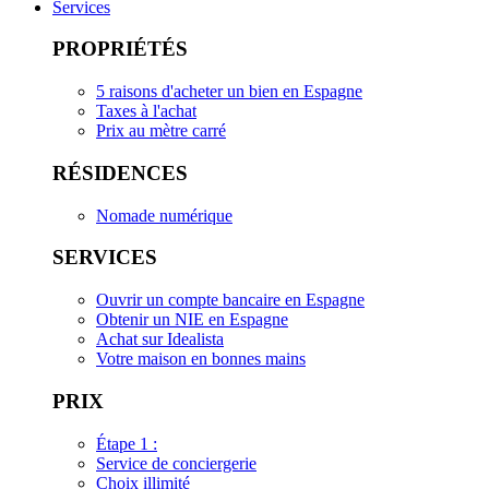
Services
PROPRIÉTÉS
5 raisons d'acheter un bien en Espagne
Taxes à l'achat
Prix au mètre carré
RÉSIDENCES
Nomade numérique
SERVICES
Ouvrir un compte bancaire en Espagne
Obtenir un NIE en Espagne
Achat sur Idealista
Votre maison en bonnes mains
PRIX
Étape 1 :
Service de conciergerie
Choix illimité