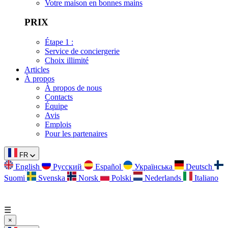
Votre maison en bonnes mains
PRIX
Étape 1 :
Service de conciergerie
Choix illimité
Articles
À propos
À propos de nous
Contacts
Équipe
Avis
Emplois
Pour les partenaires
FR
English
Русский
Español
Українська
Deutsch
Suomi
Svenska
Norsk
Polski
Nederlands
Italiano
☰
×