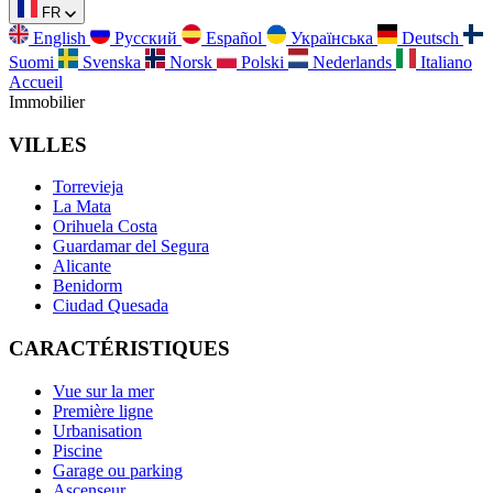
FR
English
Русский
Español
Українська
Deutsch
Suomi
Svenska
Norsk
Polski
Nederlands
Italiano
Accueil
Immobilier
VILLES
Torrevieja
La Mata
Orihuela Costa
Guardamar del Segura
Alicante
Benidorm
Ciudad Quesada
CARACTÉRISTIQUES
Vue sur la mer
Première ligne
Urbanisation
Piscine
Garage ou parking
Ascenseur