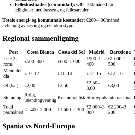
Felleskostnader (comunidad):
€30–100/måned for
leiligheter med basseng og fellesarealer.
Totale energi- og kommunale kostnader:
€200–400/måned
avhengig av sesong og eiendomstype.
Regional sammenligning
Post
Costa Blanca
Costa del Sol
Madrid
Barcelona
Leie 2-
€900–1
€1 000–1
€500–800
€600–1 000
roms
400
500
Menú del
€10–12
€11–14
€12–15
€12–16
día
€2,50–
Øl (bar)
€2,00
€2,50
€3,00
3,00
Rolig,
Stemning
Kosmopolitisk
Storbypuls
Internasjonal
utlendingvennlig
Total
€2 000–3
€2 200–3
€1 400–2 000
€1 600–2 300
par/måned
000
200
Spania vs Nord-Europa