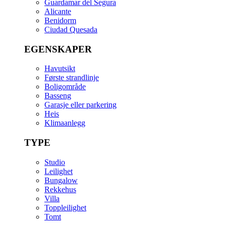
Guardamar del Segura
Alicante
Benidorm
Ciudad Quesada
EGENSKAPER
Havutsikt
Første strandlinje
Boligområde
Basseng
Garasje eller parkering
Heis
Klimaanlegg
TYPE
Studio
Leilighet
Bungalow
Rekkehus
Villa
Toppleilighet
Tomt