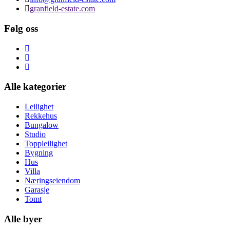
granfield-estate.com
Følg oss
Alle kategorier
Leilighet
Rekkehus
Bungalow
Studio
Toppleilighet
Bygning
Hus
Villa
Næringseiendom
Garasje
Tomt
Alle byer