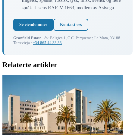
Engelsk, spansk, russisk, tysk, finsk, svensk og flere
språk. Lisens RAICV 1663, medlem av Asivega.
Se eiendommer
Kontakt oss
Granfield Estate
· Av. Bélgica 1, C.C. Parquemar, La Mata, 03188
Torrevieja ·
+34 865 44 33 33
Relaterte artikler