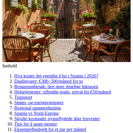
Innhold
Hva koster det egentlig å bo i Spania i 2026?
Dagligvarer: €300–500/måned for to
Restaurantbesøk: den store rimelige luksusen
Helsetjenester: offentlig gratis, privat fra €50/måned
Transport
Strøm- og energiregninger
Regional sammenligning
Spania vs Nord-Europa
Skjulte kostnader nyinnflyttede ikke forventer
Tips for å spare penger
Eksempelbudsjett for et par per måned