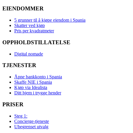
EIENDOMMER
5 grunner til å kjøpe eiendom i Spania
Skatter ved kjøp
Pris per kvadratmeter
OPPHOLDSTILLATELSE
Digital nomade
TJENESTER
Åpne bankkonto i Spania
Skaffe NIE i Spania
Kjøp via Idealista
Ditt hjem i trygge hender
PRISER
Steg 1:
Concierge-tjeneste
Ubegrenset utvalg