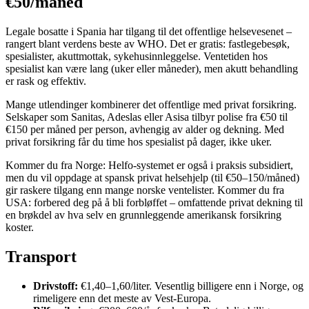
€50/måned
Legale bosatte i Spania har tilgang til det offentlige helsevesenet –
rangert blant verdens beste av WHO. Det er gratis: fastlegebesøk,
spesialister, akuttmottak, sykehusinnleggelse. Ventetiden hos
spesialist kan være lang (uker eller måneder), men akutt behandling
er rask og effektiv.
Mange utlendinger kombinerer det offentlige med privat forsikring.
Selskaper som Sanitas, Adeslas eller Asisa tilbyr polise fra €50 til
€150 per måned per person, avhengig av alder og dekning. Med
privat forsikring får du time hos spesialist på dager, ikke uker.
Kommer du fra Norge: Helfo-systemet er også i praksis subsidiert,
men du vil oppdage at spansk privat helsehjelp (til €50–150/måned)
gir raskere tilgang enn mange norske ventelister. Kommer du fra
USA: forbered deg på å bli forbløffet – omfattende privat dekning til
en brøkdel av hva selv en grunnleggende amerikansk forsikring
koster.
Transport
Drivstoff:
€1,40–1,60/liter. Vesentlig billigere enn i Norge, og
rimeligere enn det meste av Vest-Europa.