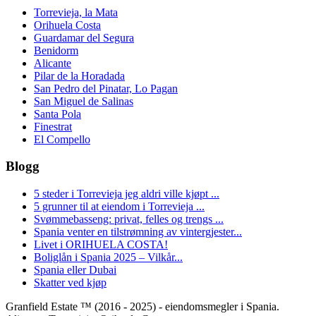
Torrevieja, la Mata
Orihuela Costa
Guardamar del Segura
Benidorm
Alicante
Pilar de la Horadada
San Pedro del Pinatar, Lo Pagan
San Miguel de Salinas
Santa Pola
Finestrat
El Compello
Blogg
5 steder i Torrevieja jeg aldri ville kjøpt ...
5 grunner til at eiendom i Torrevieja ...
Svømmebasseng: privat, felles og trengs ...
Spania venter en tilstrømning av vintergjester...
Livet i ORIHUELA COSTA!
Boliglån i Spania 2025 – Vilkår...
Spania eller Dubai
Skatter ved kjøp
Granfield Estate ™ (2016 - 2025) - eiendomsmegler i Spania.