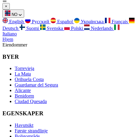
☰
×
NO
English
Русский
Español
Українська
Français
Deutsch
Suomi
Svenska
Polski
Nederlands
Italiano
Hjem
Eiendommer
BYER
Torrevieja
La Mata
Orihuela Costa
Guardamar del Segura
Alicante
Benidorm
Ciudad Quesada
EGENSKAPER
Havutsikt
Første strandlinje
Boligområde