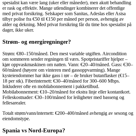
spesialist kan være lang (uker eller måneder), men akutt behandling
er rask og effektiv. Mange utlendinger kombinerer det offentlige
med privat forsikring. Selskaper som Sanitas, Adeslas eller Asisa
tilbyr polise fra €50 til €150 per måned per person, avhengig av
alder og dekning. Med privat forsikring får du time hos spesialist på
dager, ikke uker.
Strøm- og energiregninger?
Strøm: €80–150/måned. Den mest variable utgiften. Aircondition
om sommeren sender regningen til værs. Spotpristariffer hjelper –
kjør oppvaskmaskinen om natten. Vann: €20–40/måned. Gass: €30–
60/måned (høyere om vinteren med gassoppvarming). Mange
kysteiendommer har ikke gass i rør – de bruker butanflasker (€15–
18 per stk). Fiberinternett: €30–40/måned for 300–600 Mbps.
Inkluderer ofte en mobilabonnement i pakketilbud.
Mobilabonnement: €10–20/måned for ekstra linje eller kontantkort.
Felleskostnader: €30–100/måned for leiligheter med basseng og
fellesarealer.
Totalt strøm/vann/internett: €200–400/måned avhengig av sesong og
eiendomstype.
Spania vs Nord-Europa?