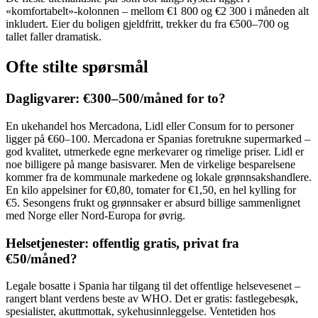
«komfortabelt»-kolonnen – mellom €1 800 og €2 300 i måneden alt
inkludert. Eier du boligen gjeldfritt, trekker du fra €500–700 og
tallet faller dramatisk.
Ofte stilte spørsmål
Dagligvarer: €300–500/måned for to?
En ukehandel hos Mercadona, Lidl eller Consum for to personer
ligger på €60–100. Mercadona er Spanias foretrukne supermarked –
god kvalitet, utmerkede egne merkevarer og rimelige priser. Lidl er
noe billigere på mange basisvarer. Men de virkelige besparelsene
kommer fra de kommunale markedene og lokale grønnsakshandlere.
En kilo appelsiner for €0,80, tomater for €1,50, en hel kylling for
€5. Sesongens frukt og grønnsaker er absurd billige sammenlignet
med Norge eller Nord-Europa for øvrig.
Helsetjenester: offentlig gratis, privat fra
€50/måned?
Legale bosatte i Spania har tilgang til det offentlige helsevesenet –
rangert blant verdens beste av WHO. Det er gratis: fastlegebesøk,
spesialister, akuttmottak, sykehusinnleggelse. Ventetiden hos