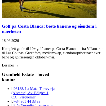
Golf pa Costa Blanca: beste banene og eiendom i
naerheten
18.06.2026
Komplett guide til 10+ golfbaner pa Costa Blanca — fra Villamartin
til Las Colinas. Greenfees, medlemskap, eiendomspriser naer hver
bane og golfsesongen oktober–mai.
Les mer →
Granfield Estate - hoved
kontor
03188, La Mata, Torrevieja
(Alicante), Av. Bélgica 1,
C.C. Parquemar
+34 865 44 33 33
info@granfield-estate.com