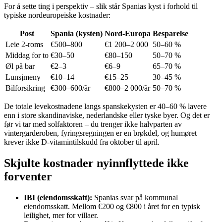
For å sette ting i perspektiv – slik står Spanias kyst i forhold til
typiske nordeuropeiske kostnader:
Post
Spania (kysten)
Nord-Europa
Besparelse
Leie 2-roms
€500–800
€1 200–2 000
50–60 %
Middag for to
€30–50
€80–150
50–70 %
Øl på bar
€2–3
€6–9
65–70 %
Lunsjmeny
€10–14
€15–25
30–45 %
Bilforsikring
€300–600/år
€800–2 000/år
50–70 %
De totale levekostnadene langs spanskekysten er 40–60 % lavere
enn i store skandinaviske, nederlandske eller tyske byer. Og det er
før vi tar med solfaktoren – du trenger ikke halvparten av
vintergarderoben, fyringsregningen er en brøkdel, og humøret
krever ikke D-vitamintilskudd fra oktober til april.
Skjulte kostnader nyinnflyttede ikke
forventer
IBI (eiendomsskatt):
Spanias svar på kommunal
eiendomsskatt. Mellom €200 og €800 i året for en typisk
leilighet, mer for villaer.