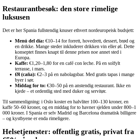
Restaurantbesøk: den store rimelige
luksusen
Det er her Spania fullstendig knuser ethvert nordeuropeisk budsjett:
Menú del día:
€10–14 for forrett, hovedrett, dessert, brød og
en drikke. Mange steder inkluderer drikken vin eller øl. Dette
konseptet finnes knapt til denne prisen noe annet sted i
Europa.
Kaffe:
€1,20–1,80 for en café con leche. På en solfylt
terrasse, i mars.
Øl (caña):
€2–3 på en nabolagsbar. Med gratis tapas i mange
byer i sør.
Middag for to:
€30–50 på en anstendig restaurant. Ikke en
kjede – et ordentlig sted med duker og servitør.
Til sammenligning: i Oslo koster en halvliter 100–130 kroner, en
kaffe 50–60 kroner, og en middag for to havner sjelden under 800–1
000 kroner. I Spania er selv Madrid og Barcelona dramatisk billigere
– og kystbyene er enda rimeligere.
Helsetjenester: offentlig gratis, privat fra