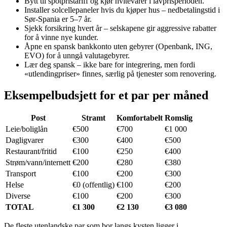
Bytt til spotpristariff og kjør hvitevarer i lavprisperioden.
Installer solcellepaneler hvis du kjøper hus – nedbetalingstid i
Sør-Spania er 5–7 år.
Sjekk forsikring hvert år – selskapene gir aggressive rabatter
for å vinne nye kunder.
Åpne en spansk bankkonto uten gebyrer (Openbank, ING,
EVO) for å unngå valutagebyrer.
Lær deg spansk – ikke bare for integrering, men fordi
«utlendingpriser» finnes, særlig på tjenester som renovering.
Eksempelbudsjett for et par per måned
Post
Stramt
Komfortabelt
Romslig
Leie/boliglån
€500
€700
€1 000
Dagligvarer
€300
€400
€500
Restaurant/fritid
€100
€250
€400
Strøm/vann/internett
€200
€280
€380
Transport
€100
€200
€300
Helse
€0 (offentlig)
€100
€200
Diverse
€100
€200
€300
TOTAL
€1 300
€2 130
€3 080
De fleste utenlandske par som bor langs kysten ligger i