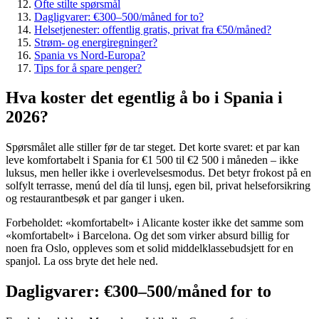
Ofte stilte spørsmål
Dagligvarer: €300–500/måned for to?
Helsetjenester: offentlig gratis, privat fra €50/måned?
Strøm- og energiregninger?
Spania vs Nord-Europa?
Tips for å spare penger?
Hva koster det egentlig å bo i Spania i
2026?
Spørsmålet alle stiller før de tar steget. Det korte svaret: et par kan
leve komfortabelt i Spania for €1 500 til €2 500 i måneden – ikke
luksus, men heller ikke i overlevelsesmodus. Det betyr frokost på en
solfylt terrasse, menú del día til lunsj, egen bil, privat helseforsikring
og restaurantbesøk et par ganger i uken.
Forbeholdet: «komfortabelt» i Alicante koster ikke det samme som
«komfortabelt» i Barcelona. Og det som virker absurd billig for
noen fra Oslo, oppleves som et solid middelklassebudsjett for en
spanjol. La oss bryte det hele ned.
Dagligvarer: €300–500/måned for to