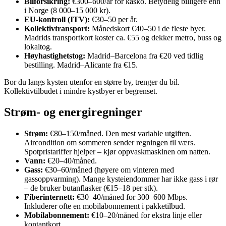
Bilforsikring:
€300–600/år for kasko. Betydelig billigere enn
i Norge (8 000–15 000 kr).
EU-kontroll (ITV):
€30–50 per år.
Kollektivtransport:
Månedskort €40–50 i de fleste byer.
Madrids transportkort koster ca. €55 og dekker metro, buss og
lokaltog.
Høyhastighetstog:
Madrid–Barcelona fra €20 ved tidlig
bestilling. Madrid–Alicante fra €15.
Bor du langs kysten utenfor en større by, trenger du bil.
Kollektivtilbudet i mindre kystbyer er begrenset.
Strøm- og energiregninger
Strøm:
€80–150/måned. Den mest variable utgiften.
Aircondition om sommeren sender regningen til værs.
Spotpristariffer hjelper – kjør oppvaskmaskinen om natten.
Vann:
€20–40/måned.
Gass:
€30–60/måned (høyere om vinteren med
gassoppvarming). Mange kysteiendommer har ikke gass i rør
– de bruker butanflasker (€15–18 per stk).
Fiberinternett:
€30–40/måned for 300–600 Mbps.
Inkluderer ofte en mobilabonnement i pakketilbud.
Mobilabonnement:
€10–20/måned for ekstra linje eller
kontantkort.