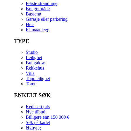
Første strandlinje
Boligområde
Basseng
Garasje eller parkering
Heis
Klimaanlegg
TYPE
Studio
Leilighet
Bungalow
Rekkehus
Villa
Toppleilighet
Tomt
ENKELT SØK
Redusert pris
Nye tilbud
Billigere enn 150 000 €
Søk på kartet
Nybygg