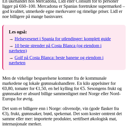
En ukehandel hos Mercadona, Lidl eller Consum for to personer
ligger på €60–100. Mercadona er Spanias foretrukne supermarked –
god kvalitet, utmerkede egne merkevarer og rimelige priser. Lidl er
noe billigere på mange basisvarer.
Les også:
→
Helsevesenet i Spania for utlendinger: komplett guide
→
10 beste strender på Costa Blanca (og eiendom i
nærheten)
→
Golf på Costa Blanca: beste banene og eiendom i
nærheten
Men de virkelige besparelsene kommer fra de kommunale
markedene og lokale grønnsakshandlere. En kilo appelsiner for
€0,80, tomater for €1,50, en hel kylling for €5. Sesongens frukt og
grønnsaker er absurd billige sammenlignet med Norge eller Nord-
Europa for øvrig.
Det som er billigere enn i Norge: olivenolje, vin (gode flasker fra
€3), frukt, grønnsaker, brød, spekemat. Det som koster omtrent det
samme eller mer: importerte produkter, sertifisert økologisk mat,
internasjonale merker.