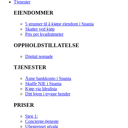
Tjenester
EIENDOMMER
5 grunner til å kjøpe eiendom i Spania
Skatter ved kjøp
Pris per kvadratmeter
OPPHOLDSTILLATELSE
Digital nomade
TJENESTER
Åpne bankkonto i Spania
Skaffe NIE i Spania
Kjøp via Idealista
Ditt hjem i trygge hender
PRISER
Steg 1:
Concierge-tjeneste
Ubegrenset utvalg