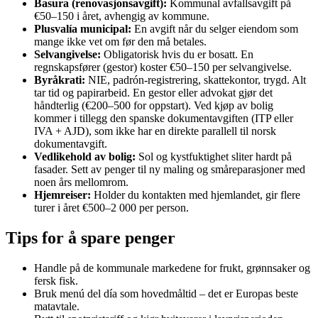
Basura (renovasjonsavgift):
Kommunal avfallsavgift på
€50–150 i året, avhengig av kommune.
Plusvalía municipal:
En avgift når du selger eiendom som
mange ikke vet om før den må betales.
Selvangivelse:
Obligatorisk hvis du er bosatt. En
regnskapsfører (gestor) koster €50–150 per selvangivelse.
Byråkrati:
NIE, padrón-registrering, skattekontor, trygd. Alt
tar tid og papirarbeid. En gestor eller advokat gjør det
håndterlig (€200–500 for oppstart). Ved kjøp av bolig
kommer i tillegg den spanske dokumentavgiften (ITP eller
IVA + AJD), som ikke har en direkte parallell til norsk
dokumentavgift.
Vedlikehold av bolig:
Sol og kystfuktighet sliter hardt på
fasader. Sett av penger til ny maling og småreparasjoner med
noen års mellomrom.
Hjemreiser:
Holder du kontakten med hjemlandet, gir flere
turer i året €500–2 000 per person.
Tips for å spare penger
Handle på de kommunale markedene for frukt, grønnsaker og
fersk fisk.
Bruk menú del día som hovedmåltid – det er Europas beste
matavtale.