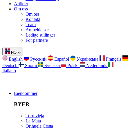
Artikler
Om oss
Om oss
Kontakt
Team
Anmeldelser
Ledige stillinger
For partnere
NO
English
Русский
Español
Українська
Français
Deutsch
Suomi
Svenska
Polski
Nederlands
Italiano
Eiendommer
BYER
Torrevieja
La Mata
Orihuela Costa