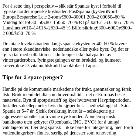
For å sette ting i perspektiv – slik står Spanias kyst i forhold til
typiske nordeuropeiske kostnader: PostSpania (kysten)Nord-
EuropaBesparelse Leie 2-roms€500–800€1 200–2 00050–60 %
Middag for to€30–50€80–15050–70 % Øl på bar€2–3€6–965–70 %
Lunsjmeny€10–14€15–2530–45 % Bilforsikring€300–600/år€800–
2 000/år50–70 %
De totale levekostnadene langs spanskekysten er 40–60 % lavere
enn i store skandinaviske, nederlandske eller tyske byer. Og det er
før vi tar med solfaktoren – du trenger ikke halvparten av
vintergarderoben, fyringsregningen er en brøkdel, og humøret
krever ikke D-vitamintilskudd fra oktober til april.
Tips for å spare penger?
Handle på de kommunale markedene for frukt, grønnsaker og fersk
fisk. Bruk menú del día som hovedmåltid – det er Europas beste
matavtale. Bytt til spotpristariff og kjør hvitevarer i lavprisperioden.
Installer solcellepaneler hvis du kjøper hus – nedbetalingstid i Sør-
Spania er 5–7 år. Sjekk forsikring hvert år – selskapene gir
aggressive rabatter for å vinne nye kunder. Åpne en spansk
bankkonto uten gebyrer (Openbank, ING, EVO) for å unngå
valutagebyrer. Lær deg spansk – ikke bare for integrering, men fordi
«utlendingpriser» finnes, særlig på tjenester som renovering.