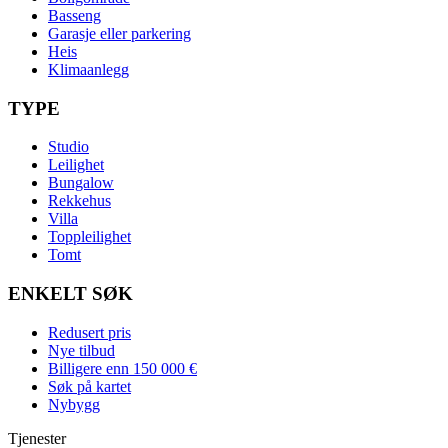
Basseng
Garasje eller parkering
Heis
Klimaanlegg
TYPE
Studio
Leilighet
Bungalow
Rekkehus
Villa
Toppleilighet
Tomt
ENKELT SØK
Redusert pris
Nye tilbud
Billigere enn 150 000 €
Søk på kartet
Nybygg
Tjenester