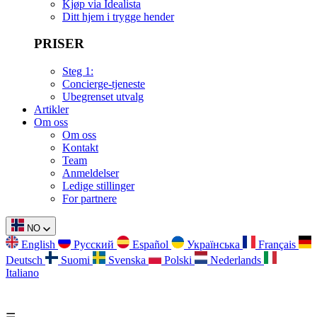
Kjøp via Idealista
Ditt hjem i trygge hender
PRISER
Steg 1:
Concierge-tjeneste
Ubegrenset utvalg
Artikler
Om oss
Om oss
Kontakt
Team
Anmeldelser
Ledige stillinger
For partnere
NO
English
Русский
Español
Українська
Français
Deutsch
Suomi
Svenska
Polski
Nederlands
Italiano