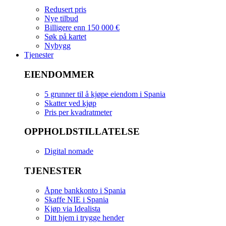
Redusert pris
Nye tilbud
Billigere enn 150 000 €
Søk på kartet
Nybygg
Tjenester
EIENDOMMER
5 grunner til å kjøpe eiendom i Spania
Skatter ved kjøp
Pris per kvadratmeter
OPPHOLDSTILLATELSE
Digital nomade
TJENESTER
Åpne bankkonto i Spania
Skaffe NIE i Spania
Kjøp via Idealista
Ditt hjem i trygge hender