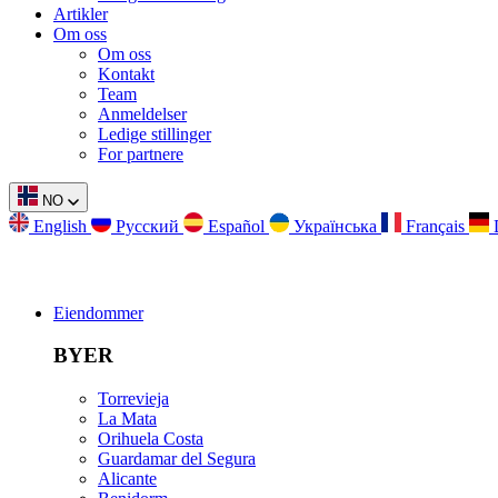
Artikler
Om oss
Om oss
Kontakt
Team
Anmeldelser
Ledige stillinger
For partnere
NO
English
Русский
Español
Українська
Français
Eiendommer
BYER
Torrevieja
La Mata
Orihuela Costa
Guardamar del Segura
Alicante