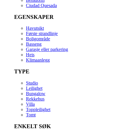
Benidorm
Ciudad Quesada
EGENSKAPER
Havutsikt
Første strandlinje
Boligområde
Basseng
Garasje eller parkering
Heis
Klimaanlegg
TYPE
Studio
Leilighet
Bungalow
Rekkehus
Villa
Toppleilighet
Tomt
ENKELT SØK