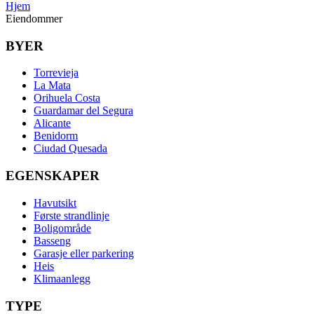
Hjem
Eiendommer
BYER
Torrevieja
La Mata
Orihuela Costa
Guardamar del Segura
Alicante
Benidorm
Ciudad Quesada
EGENSKAPER
Havutsikt
Første strandlinje
Boligområde
Basseng
Garasje eller parkering
Heis
Klimaanlegg
TYPE