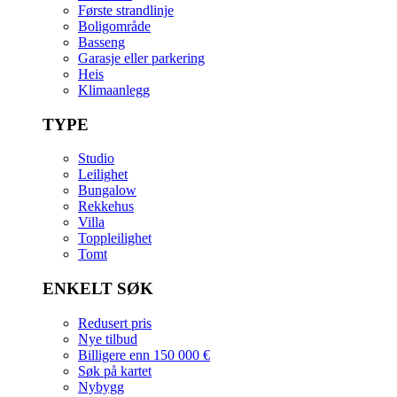
Første strandlinje
Boligområde
Basseng
Garasje eller parkering
Heis
Klimaanlegg
TYPE
Studio
Leilighet
Bungalow
Rekkehus
Villa
Toppleilighet
Tomt
ENKELT SØK
Redusert pris
Nye tilbud
Billigere enn 150 000 €
Søk på kartet
Nybygg