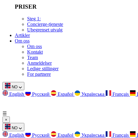
PRISER
Steg 1:
Concierge-tjeneste
Ubegrenset utvalg
Artikler
Om oss
Om oss
Kontakt
Team
Anmeldelser
Ledige stillinger
For partnere
NO
English
Русский
Español
Українська
Français
☰
×
NO
English
Русский
Español
Українська
Français