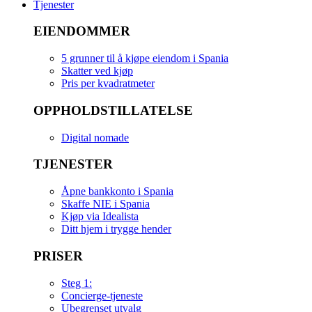
Tjenester
EIENDOMMER
5 grunner til å kjøpe eiendom i Spania
Skatter ved kjøp
Pris per kvadratmeter
OPPHOLDSTILLATELSE
Digital nomade
TJENESTER
Åpne bankkonto i Spania
Skaffe NIE i Spania
Kjøp via Idealista
Ditt hjem i trygge hender
PRISER
Steg 1:
Concierge-tjeneste
Ubegrenset utvalg