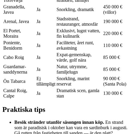
Torrevieja
stranden, familjer
Granadella,
450 000 €
Ja
Snorkling, dramatik
Javea
(villor)
Stadsstrand,
Arenal, Javea
Ja
190 000 €
restauranger, atmosfär
El Portet,
Exklusivt, lugnt vatten,
Ja
220 000 €
Moraira
fin kulinarik
Poniente,
Faciliteter, året runt,
Ja
110 000 €
Benidorm
avkastning
Expat-gemenskap,
Cabo Roig
Ja
85 000 €
värde, golf nära
Guardamar-
Natur, utrymme,
Ja
85 000 €
sanddynerna
familjelugn
Ej
Snorkling, marint
90 000 €
Ön Tabarca
tillämpligt
reservat
(Santa Pola)
Cantal Roig,
Dramatisk scen, gamla
Ja
130 000 €
Calpe
stan
Praktiska tips
Besök stränder utanför säsongen innan köp.
En strand
som är paradisisk i oktober kan vara en sardinburk i augusti.
Gå rutten från fastigheten till sanden — är den platt?