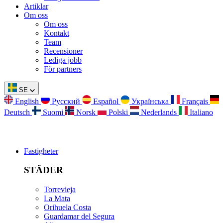
Artiklar
Om oss
Om oss
Kontakt
Team
Recensioner
Lediga jobb
För partners
SE
English
Русский
Español
Українська
Français
Deutsch
Suomi
Norsk
Polski
Nederlands
Italiano
Fastigheter
STÄDER
Torrevieja
La Mata
Orihuela Costa
Guardamar del Segura