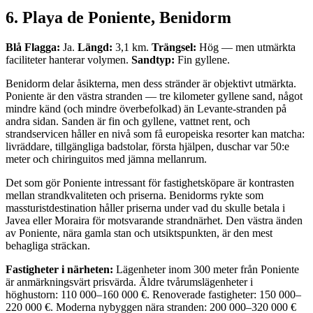
6. Playa de Poniente, Benidorm
Blå Flagga:
Ja.
Längd:
3,1 km.
Trängsel:
Hög — men utmärkta
faciliteter hanterar volymen.
Sandtyp:
Fin gyllene.
Benidorm delar åsikterna, men dess stränder är objektivt utmärkta.
Poniente är den västra stranden — tre kilometer gyllene sand, något
mindre känd (och mindre överbefolkad) än Levante-stranden på
andra sidan. Sanden är fin och gyllene, vattnet rent, och
strandservicen håller en nivå som få europeiska resorter kan matcha:
livräddare, tillgängliga badstolar, första hjälpen, duschar var 50:e
meter och chiringuitos med jämna mellanrum.
Det som gör Poniente intressant för fastighetsköpare är kontrasten
mellan strandkvaliteten och priserna. Benidorms rykte som
massturistdestination håller priserna under vad du skulle betala i
Javea eller Moraira för motsvarande strandnärhet. Den västra änden
av Poniente, nära gamla stan och utsiktspunkten, är den mest
behagliga sträckan.
Fastigheter i närheten:
Lägenheter inom 300 meter från Poniente
är anmärkningsvärt prisvärda. Äldre tvårumslägenheter i
höghustorn: 110 000–160 000 €. Renoverade fastigheter: 150 000–
220 000 €. Moderna nybyggen nära stranden: 200 000–320 000 €