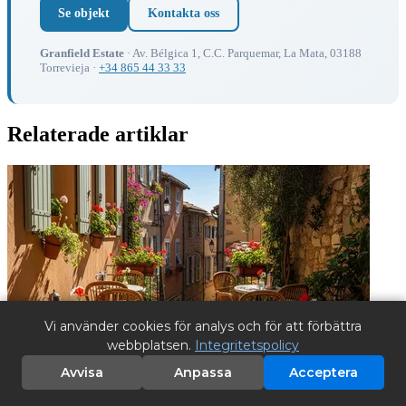
Se objekt
Kontakta oss
Granfield Estate
· Av. Bélgica 1, C.C. Parquemar, La Mata, 03188
Torrevieja ·
+34 865 44 33 33
Relaterade artiklar
Vi använder cookies för analys och för att förbättra
webbplatsen.
Integritetspolicy
Avvisa
Anpassa
Acceptera