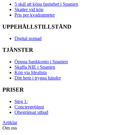
5 skäl att köpa fastighet i Spanien
Skatter vid köp
Pris per kvadratmeter
UPPEHÅLLSTILLSTÅND
Digital nomad
TJÄNSTER
Öppna bankkonto i Spanien
Skaffa NIE i Spanien
Köp via Idealista
Ditt hem i trygga händer
PRISER
Steg 1:
Conciergetjänst
Obegränsat utbud
Artiklar
Om oss