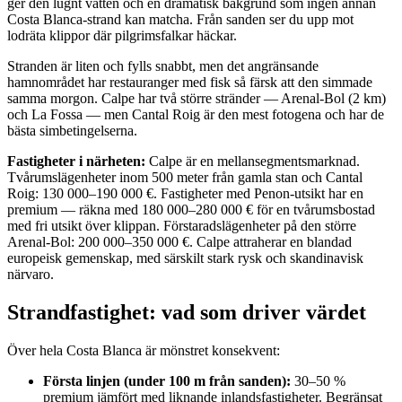
ger den lugnt vatten och en dramatisk bakgrund som ingen annan
Costa Blanca-strand kan matcha. Från sanden ser du upp mot
lodräta klippor där pilgrimsfalkar häckar.
Stranden är liten och fylls snabbt, men det angränsande
hamnområdet har restauranger med fisk så färsk att den simmade
samma morgon. Calpe har två större stränder — Arenal-Bol (2 km)
och La Fossa — men Cantal Roig är den mest fotogena och har de
bästa simbetingelserna.
Fastigheter i närheten:
Calpe är en mellansegmentsmarknad.
Tvårumslägenheter inom 500 meter från gamla stan och Cantal
Roig: 130 000–190 000 €. Fastigheter med Penon-utsikt har en
premium — räkna med 180 000–280 000 € för en tvårumsbostad
med fri utsikt över klippan. Förstaradslägenheter på den större
Arenal-Bol: 200 000–350 000 €. Calpe attraherar en blandad
europeisk gemenskap, med särskilt stark rysk och skandinavisk
närvaro.
Strandfastighet: vad som driver värdet
Över hela Costa Blanca är mönstret konsekvent:
Första linjen (under 100 m från sanden):
30–50 %
premium jämfört med liknande inlandsfastigheter. Begränsat