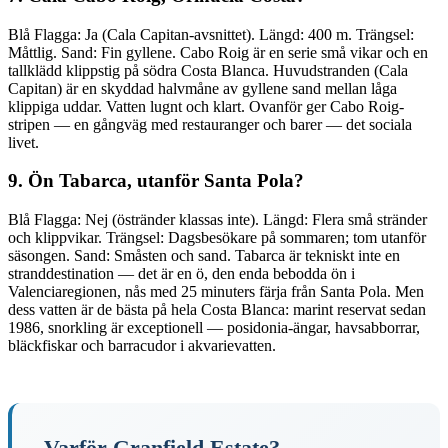
Blå Flagga: Ja (Cala Capitan-avsnittet). Längd: 400 m. Trängsel:
Måttlig. Sand: Fin gyllene. Cabo Roig är en serie små vikar och en
tallklädd klippstig på södra Costa Blanca. Huvudstranden (Cala
Capitan) är en skyddad halvmåne av gyllene sand mellan låga
klippiga uddar. Vatten lugnt och klart. Ovanför ger Cabo Roig-
stripen — en gångväg med restauranger och barer — det sociala
livet.
9. Ön Tabarca, utanför Santa Pola?
Blå Flagga: Nej (östränder klassas inte). Längd: Flera små stränder
och klippvikar. Trängsel: Dagsbesökare på sommaren; tom utanför
säsongen. Sand: Småsten och sand. Tabarca är tekniskt inte en
stranddestination — det är en ö, den enda bebodda ön i
Valenciaregionen, nås med 25 minuters färja från Santa Pola. Men
dess vatten är de bästa på hela Costa Blanca: marint reservat sedan
1986, snorkling är exceptionell — posidonia-ängar, havsabborrar,
bläckfiskar och barracudor i akvarievatten.
Varför Granfield Estate?