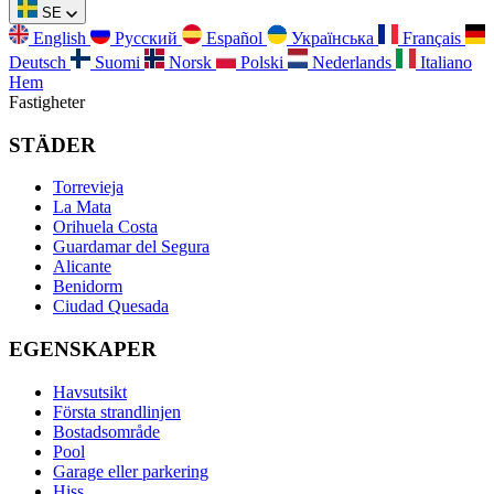
SE
English
Русский
Español
Українська
Français
Deutsch
Suomi
Norsk
Polski
Nederlands
Italiano
Hem
Fastigheter
STÄDER
Torrevieja
La Mata
Orihuela Costa
Guardamar del Segura
Alicante
Benidorm
Ciudad Quesada
EGENSKAPER
Havsutsikt
Första strandlinjen
Bostadsområde
Pool
Garage eller parkering
Hiss