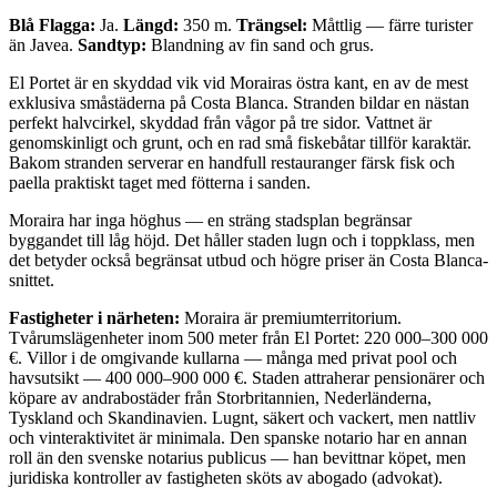
Blå Flagga:
Ja.
Längd:
350 m.
Trängsel:
Måttlig — färre turister
än Javea.
Sandtyp:
Blandning av fin sand och grus.
El Portet är en skyddad vik vid Morairas östra kant, en av de mest
exklusiva småstäderna på Costa Blanca. Stranden bildar en nästan
perfekt halvcirkel, skyddad från vågor på tre sidor. Vattnet är
genomskinligt och grunt, och en rad små fiskebåtar tillför karaktär.
Bakom stranden serverar en handfull restauranger färsk fisk och
paella praktiskt taget med fötterna i sanden.
Moraira har inga höghus — en sträng stadsplan begränsar
byggandet till låg höjd. Det håller staden lugn och i toppklass, men
det betyder också begränsat utbud och högre priser än Costa Blanca-
snittet.
Fastigheter i närheten:
Moraira är premiumterritorium.
Tvårumslägenheter inom 500 meter från El Portet: 220 000–300 000
€. Villor i de omgivande kullarna — många med privat pool och
havsutsikt — 400 000–900 000 €. Staden attraherar pensionärer och
köpare av andrabostäder från Storbritannien, Nederländerna,
Tyskland och Skandinavien. Lugnt, säkert och vackert, men nattliv
och vinteraktivitet är minimala. Den spanske notario har en annan
roll än den svenske notarius publicus — han bevittnar köpet, men
juridiska kontroller av fastigheten sköts av abogado (advokat).