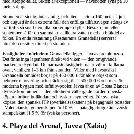
med Aleppo-tallar. Sikten är exceptionell — havsbotten syns på 10
meters djup.
Stranden är stenig, inte sandig, och liten — cirka 160 meter. I juli
och augusti är den extremt full; den enfiliga tillfartsvägen stängs av
för trafik så snart den lilla parkeringen fyllts. Besök i juni eller
september så får du samma kristallklara vatten med en bråkdel av
folket. En enda restaurang (Restaurante Granadella) serverar
utmärkta risrätter direkt på stranden.
Fastigheter i närheten:
Granadella ligger i Javeas premiumzon.
Det finns inga lägenheter direkt vid viken — den omgivande
marken är skyddad. De närmaste fastigheterna är villor i kullarna
ovan, vanligen 1–3 km från stranden. Villor med havsutsikt i
Granadella-området börjar på 450 000 € för äldre objekt som
behöver renovering och sträcker sig till 1 500 000 € och mer för
moderna byggen med infinity-pooler. Javea är en av Costa Blancas
dyraste kommuner — den attraherar välbärgade nordeuropeiska
köpare: britter, holländare och tyskar i synnerhet. För svenska
köpare: den spanska ITP (överlåtelseskatten) på begagnade bostäder
i Valencianska gemenskapen är 10 % — påtagligt högre än svensk
stämpelskatt (1,5 % för fysiska personer).
4. Playa del Arenal, Javea (Xabia)