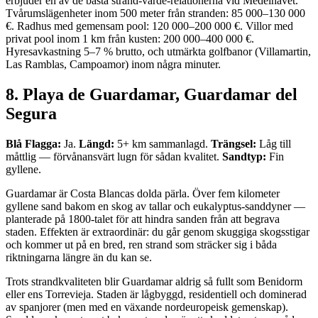
erbjuder en av de bästa strand-värde-relationerna vid Medelhavet.
Tvårumslägenheter inom 500 meter från stranden: 85 000–130 000
€. Radhus med gemensam pool: 120 000–200 000 €. Villor med
privat pool inom 1 km från kusten: 200 000–400 000 €.
Hyresavkastning 5–7 % brutto, och utmärkta golfbanor (Villamartin,
Las Ramblas, Campoamor) inom några minuter.
8. Playa de Guardamar, Guardamar del
Segura
Blå Flagga:
Ja.
Längd:
5+ km sammanlagd.
Trängsel:
Låg till
måttlig — förvånansvärt lugn för sådan kvalitet.
Sandtyp:
Fin
gyllene.
Guardamar är Costa Blancas dolda pärla. Över fem kilometer
gyllene sand bakom en skog av tallar och eukalyptus-sanddyner —
planterade på 1800-talet för att hindra sanden från att begrava
staden. Effekten är extraordinär: du går genom skuggiga skogsstigar
och kommer ut på en bred, ren strand som sträcker sig i båda
riktningarna längre än du kan se.
Trots strandkvaliteten blir Guardamar aldrig så fullt som Benidorm
eller ens Torrevieja. Staden är lågbyggd, residentiell och dominerad
av spanjorer (men med en växande nordeuropeisk gemenskap).