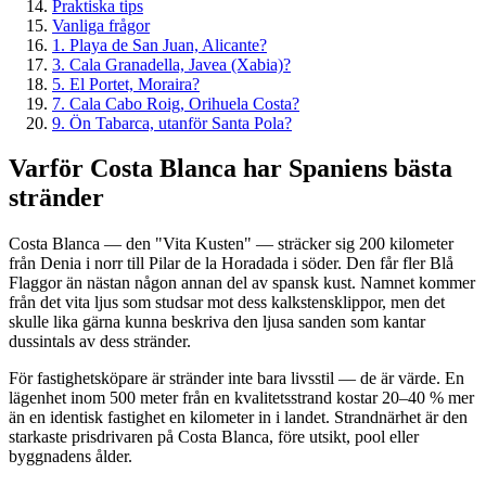
Praktiska tips
Vanliga frågor
1. Playa de San Juan, Alicante?
3. Cala Granadella, Javea (Xabia)?
5. El Portet, Moraira?
7. Cala Cabo Roig, Orihuela Costa?
9. Ön Tabarca, utanför Santa Pola?
Varför Costa Blanca har Spaniens bästa
stränder
Costa Blanca — den "Vita Kusten" — sträcker sig 200 kilometer
från Denia i norr till Pilar de la Horadada i söder. Den får fler Blå
Flaggor än nästan någon annan del av spansk kust. Namnet kommer
från det vita ljus som studsar mot dess kalkstensklippor, men det
skulle lika gärna kunna beskriva den ljusa sanden som kantar
dussintals av dess stränder.
För fastighetsköpare är stränder inte bara livsstil — de är värde. En
lägenhet inom 500 meter från en kvalitetsstrand kostar 20–40 % mer
än en identisk fastighet en kilometer in i landet. Strandnärhet är den
starkaste prisdrivaren på Costa Blanca, före utsikt, pool eller
byggnadens ålder.