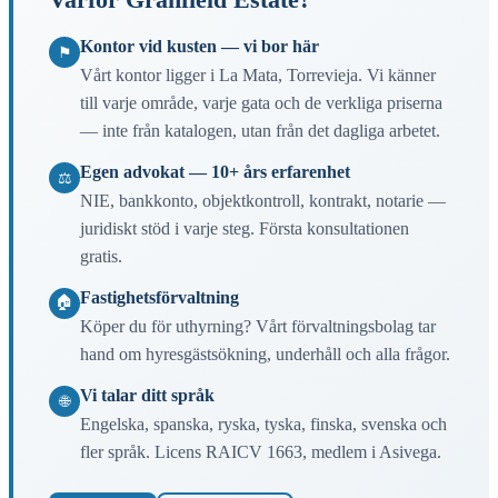
Kontor vid kusten — vi bor här
⚑
Vårt kontor ligger i La Mata, Torrevieja. Vi känner
till varje område, varje gata och de verkliga priserna
— inte från katalogen, utan från det dagliga arbetet.
Egen advokat — 10+ års erfarenhet
⚖
NIE, bankkonto, objektkontroll, kontrakt, notarie —
juridiskt stöd i varje steg. Första konsultationen
gratis.
Fastighetsförvaltning
🏠
Köper du för uthyrning? Vårt förvaltningsbolag tar
hand om hyresgästsökning, underhåll och alla frågor.
Vi talar ditt språk
🌐
Engelska, spanska, ryska, tyska, finska, svenska och
fler språk. Licens RAICV 1663, medlem i Asivega.