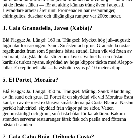
på de flesta ställen — för att aldrig kännas trång även i augusti.
Livräddare arbetar året runt. Promenaden har restauranger,
chiringuitos, duschar och tillgängliga ramper var 200:e meter.
3. Cala Granadella, Javea (Xabia)?
Blå Flagga: Ja. Längd: 160 m. Trängsel: Mycket hög juli–augusti;
lugn utanför säsongen. Sand: Småsten och grus. Granadella röstas
regelbundet fram som Spaniens bästa strand. Liten vik vid foten av
en brant, skogsklädd dal söder om Javea. Vattnet har en nästan
karibisk turkos nyans, skyddad av höga klippor täckta med Aleppo-
tallar. Exceptionell sikt — havsbotten syns på 10 meters djup.
5. El Portet, Moraira?
Blå Flagga: Ja. Längd: 350 m. Trängsel: Måttlig. Sand: Blandning
av fin sand och grus. El Portet är en skyddad vik vid Morairas östra
kant, en av de mest exklusiva småstäderna på Costa Blanca. Nästan
perfekt halvcirkel, skyddad från vågor på tre sidor. Vatten
genomskinligt och grunt, små fiskebåtar för karaktären. Bakom
stranden serverar restauranger färsk fisk och paella med fötterna
nästan i sanden.
7. Cala Cabo Roig, Orihuela Costa?