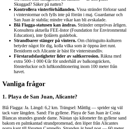
Skuggad? Säker på natten?
Kontrollera vinterförhållanden.
Vissa stränder förlorar sand
i vinterstormar och fylls inte på förrän i maj. Guardamar och
San Juan är stabila; mindre vikar kan bli avskalade.
Blå Flagga-statusen kan ändras.
Stränder omprövas årligen.
Konsultera aktuella FEE-listor (Foundation for Environmental
Education), inte fjolårets guidebok.
Strandbarer stänger på vintern.
Om chiringuito-kulturen
betyder något för dig, kolla vilka som är öppna året runt.
Benidorm och Alicante är bäst för vinterstrandliv.
Förstaradsfastigheter lider av saltkorrosion.
Räkna med
extra 500–1 000 €/år för underhåll av balkongräcken,
fönsterluckor och luftkonditionering inom 100 meter från
havet.
Vanliga frågor
1. Playa de San Juan, Alicante?
Blå Flagga: Ja. Längd: 6,2 km. Trängsel: Måttlig — sprider sig väl
tack vare längden. Sand: Fin gyllene. Playa de San Juan är Costa
Blancas strandes grande dame. Nästan sju kilometer fin gyllene sand
bakom en palmkantad strandpromenad, den löper från Alicantes
norra kant till förorten Campello. Stranden är bred nog — 60 meter