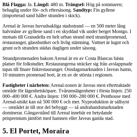
Blå Flagga:
Ja.
Längd:
480 m.
Trängsel:
Hög på sommaren;
behaglig under för- och eftersäsong.
Sandtyp:
Fin gyllene
(importerad sand håller stranden i skick).
Arenal är Javeas huvudsakliga stadsstrand — en 500 meter lång
halvmåne av gyllene sand i en skyddad vik under berget Montgo. I
motsats till Granadella en helt urban strand med strandpromenad,
restauranger, glassbutiker och livlig stämning. Vattnet är lugnt och
grunt och stranden städas dagligen under säsong.
Strandpromenaden bakom Arenal är en av Costa Blancas bästa
platser för folkstudier. Restaurangerna sträcker sig från avslappnade
tapas till finare fiskrestauranger. Onsdagsmarknaden i Javeas hamn,
10 minuters promenad bort, är en av de största i regionen.
Fastigheter i närheten:
Arenal-zonen är Javeas mest eftertraktade
område för lägenhetsköpare. Tvårumslägenheter i första linjen: 250
000–400 000 €. Andra linjen: 190 000–280 000 €. Penthouse med
Arenal-utsikt kan nå 500 000 € och mer. Nyproduktion är sällsynt
— området är till stor del bebyggt — så andrahandsmarknaden
dominerar. Gångavstånd till Arenal innebär en betydande
prispremium jämfört med hamnen eller Javeas gamla stad.
5. El Portet, Moraira