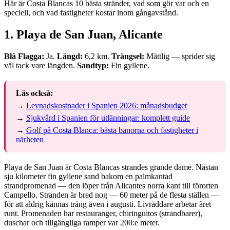
Här är Costa Blancas 10 bästa stränder, vad som gör var och en
speciell, och vad fastigheter kostar inom gångavstånd.
1. Playa de San Juan, Alicante
Blå Flagga:
Ja.
Längd:
6,2 km.
Trängsel:
Måttlig — sprider sig
väl tack vare längden.
Sandtyp:
Fin gyllene.
Läs också:
→
Levnadskostnader i Spanien 2026: månadsbudget
→
Sjukvård i Spanien för utlänningar: komplett guide
→
Golf på Costa Blanca: bästa banorna och fastigheter i
närheten
Playa de San Juan är Costa Blancas strandes grande dame. Nästan
sju kilometer fin gyllene sand bakom en palmkantad
strandpromenad — den löper från Alicantes norra kant till förorten
Campello. Stranden är bred nog — 60 meter på de flesta ställen —
för att aldrig kännas trång även i augusti. Livräddare arbetar året
runt. Promenaden har restauranger, chiringuitos (strandbarer),
duschar och tillgängliga ramper var 200:e meter.