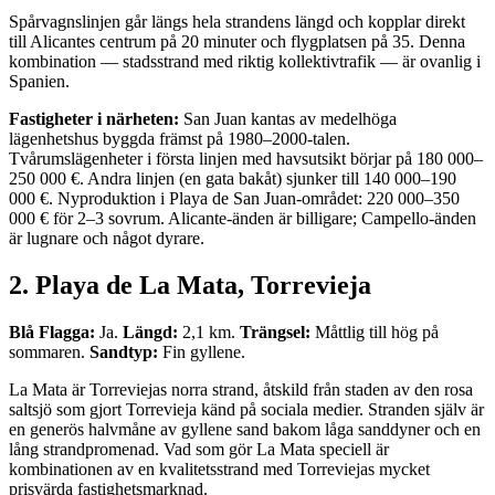
Spårvagnslinjen går längs hela strandens längd och kopplar direkt
till Alicantes centrum på 20 minuter och flygplatsen på 35. Denna
kombination — stadsstrand med riktig kollektivtrafik — är ovanlig i
Spanien.
Fastigheter i närheten:
San Juan kantas av medelhöga
lägenhetshus byggda främst på 1980–2000-talen.
Tvårumslägenheter i första linjen med havsutsikt börjar på 180 000–
250 000 €. Andra linjen (en gata bakåt) sjunker till 140 000–190
000 €. Nyproduktion i Playa de San Juan-området: 220 000–350
000 € för 2–3 sovrum. Alicante-änden är billigare; Campello-änden
är lugnare och något dyrare.
2. Playa de La Mata, Torrevieja
Blå Flagga:
Ja.
Längd:
2,1 km.
Trängsel:
Måttlig till hög på
sommaren.
Sandtyp:
Fin gyllene.
La Mata är Torreviejas norra strand, åtskild från staden av den rosa
saltsjö som gjort Torrevieja känd på sociala medier. Stranden själv är
en generös halvmåne av gyllene sand bakom låga sanddyner och en
lång strandpromenad. Vad som gör La Mata speciell är
kombinationen av en kvalitetsstrand med Torreviejas mycket
prisvärda fastighetsmarknad.