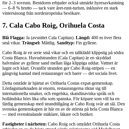
för 2–3 sovrum. Benidorm erbjuder också utmärkt hyresavkastning
— 6–8 % brutto — tack vare året-runt-turism, inklusive en stark
vintersäsong från nordeuropeiska besökare.
7. Cala Cabo Roig, Orihuela Costa
Blå Flagga:
Ja (avsnittet Cala Capitan).
Längd:
400 m över flera
små vikar.
Trängsel:
Måttlig.
Sandtyp:
Fin gyllene.
Cabo Roig är en serie små vikar och en tallklädd klippstig på södra
Costa Blanca. Huvudstranden (Cala Capitan) är en skyddad
halvmåne av gyllene sand mellan låga klippiga uddar. Vattnet är
lugnt och klart. Ovanför stranden ger Cabo Roig-stripen — en
gångväg kantad med restauranger och barer — det sociala livet.
Detta område är hjärtat av Orihuela Costas expat-gemenskap.
Lördagsmarknaden är enorm, restaurangerna riktar sig till
internationella smaker, och engelska, skandinaviska språk och
holländska hörs lika ofta som spanska. För köpare som vill ha en
färdig gemenskap med strandtillgång är Cabo Roig svår att slå. Den
svenska gemenskapen är här en av de största på hela Costa Blanca
— med svensktalande mäklare, läkare och butiker.
Fastigheter i närheten:
Cabo Roig och området Orihuela Costa