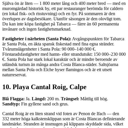
Själva ön är liten — 1 800 meter lång och 400 meter bred — med en
muromgärdad historisk by, ett par restauranger berömda för caldero
(en lokal fisk- och risstuvning) och en fyr. På sommaren är den
överlupen av dagsbesökare. Utanför säsongen är den olovligt tom.
Du kan inte köpa fastighet på Tabarca — färre än 60 permanenta
invånare och ingen fastighetsmarknad.
Fastigheter i närheten (Santa Pola):
Avgångspunkten för Tabarca
är Santa Pola, en äkta spansk fiskestad med fina egna stränder.
Tvårumslägenheter i Santa Pola: 90 000–140 000 €.
Förstaradsfastigheter med hamn- eller strandutsikt: 150 000–230 000
€. Santa Pola har stark lokal karaktär och är mindre beroende av
utländsk turism än många andra Costa Blanca-städer. Saltsjöarna
mellan Santa Pola och Elche hyser flamingos och är ett utsett
naturreservat.
10. Playa Cantal Roig, Calpe
Blå Flagga:
Ja.
Längd:
200 m.
Trängsel:
Måttlig till hög.
Sandtyp:
Fin gyllene sand och grus.
Cantal Roig är en liten strand vid foten av Penon de Ifach — den
332 meter höga kalkstensklippan som är Costa Blancas definierande
landmärke. Stranden är insmugen på klippans skyddade sida, vilket