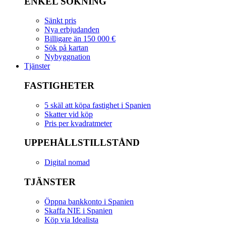
ENKEL SÖKNING
Sänkt pris
Nya erbjudanden
Billigare än 150 000 €
Sök på kartan
Nybyggnation
Tjänster
FASTIGHETER
5 skäl att köpa fastighet i Spanien
Skatter vid köp
Pris per kvadratmeter
UPPEHÅLLSTILLSTÅND
Digital nomad
TJÄNSTER
Öppna bankkonto i Spanien
Skaffa NIE i Spanien
Köp via Idealista