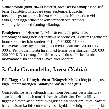
Vattnet förblir grunt 30–40 meter ut, idealiskt för familjer med små
barn. Faciliteter: livräddare (juni–september), duschar,
fotsköljningsstationer och flera chiringuitos. Naturparken vid
saltlagunen ligger direkt bakom stranden och erbjuder
vandringsleder med flamingosiktning.
Fastigheter i närheten:
La Mata är ett av de prisvärdaste
strandlägena längs hela det spanska Medelhavet. Tvårumslägenheter
inom 300 meter från sanden börjar på 75 000–110 000 €.
Renoverade eller nyare fastigheter med havsutsikt: 120 000–170
000 €. Penthouse i första linjen med terrass över stranden: 150 000–
220 000 €. Det är ungefär hälften av vad du skulle betala för
motsvarande strandnärhet i Javea eller Moraira.
3. Cala Granadella, Javea (Xabia)
Blå Flagga:
Ja.
Längd:
160 m.
Trängsel:
Mycket hög juli–augusti;
lugn utanför säsongen.
Sandtyp:
Småsten och grus.
Granadella röstas regelbundet fram som Spaniens bästa strand av
spansk media — och utmärkelsen är välförtjänt. Denna lilla vik
ligger vid foten av en brant, skogsklädd dal söder om Javea. Vattnet
har en nästan karibisk turkos nyans, skyddad av höga klippor täckta