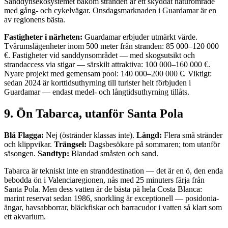
Sanddynsekosystemet bakom stranden är ett skyddat naturområde
med gång- och cykelvägar. Onsdagsmarknaden i Guardamar är en
av regionens bästa.
Fastigheter i närheten:
Guardamar erbjuder utmärkt värde.
Tvårumslägenheter inom 500 meter från stranden: 85 000–120 000
€. Fastigheter vid sanddynsområdet — med skogsutsikt och
strandaccess via stigar — särskilt attraktiva: 100 000–160 000 €.
Nyare projekt med gemensam pool: 140 000–200 000 €. Viktigt:
sedan 2024 är korttidsuthyrning till turister helt förbjuden i
Guardamar — endast medel- och långtidsuthyrning tillåts.
9. Ön Tabarca, utanför Santa Pola
Blå Flagga:
Nej (östränder klassas inte).
Längd:
Flera små stränder
och klippvikar.
Trängsel:
Dagsbesökare på sommaren; tom utanför
säsongen.
Sandtyp:
Blandad småsten och sand.
Tabarca är tekniskt inte en stranddestination — det är en ö, den enda
bebodda ön i Valenciaregionen, nås med 25 minuters färja från
Santa Pola. Men dess vatten är de bästa på hela Costa Blanca:
marint reservat sedan 1986, snorkling är exceptionell — posidonia-
ängar, havsabborrar, bläckfiskar och barracudor i vatten så klart som
ett akvarium.