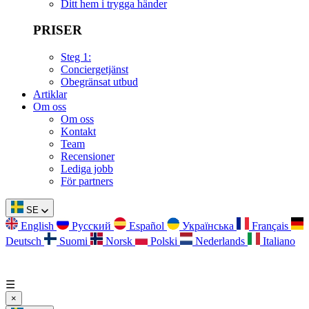
Ditt hem i trygga händer
PRISER
Steg 1:
Conciergetjänst
Obegränsat utbud
Artiklar
Om oss
Om oss
Kontakt
Team
Recensioner
Lediga jobb
För partners
SE
English
Русский
Español
Українська
Français
Deutsch
Suomi
Norsk
Polski
Nederlands
Italiano
☰
×