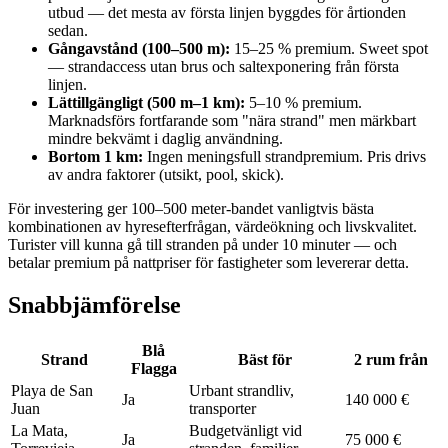
utbud — det mesta av första linjen byggdes för årtionden
sedan.
Gångavstånd (100–500 m):
15–25 % premium. Sweet spot
— strandaccess utan brus och saltexponering från första
linjen.
Lättillgängligt (500 m–1 km):
5–10 % premium.
Marknadsförs fortfarande som "nära strand" men märkbart
mindre bekvämt i daglig användning.
Bortom 1 km:
Ingen meningsfull strandpremium. Pris drivs
av andra faktorer (utsikt, pool, skick).
För investering ger 100–500 meter-bandet vanligtvis bästa
kombinationen av hyresefterfrågan, värdeökning och livskvalitet.
Turister vill kunna gå till stranden på under 10 minuter — och
betalar premium på nattpriser för fastigheter som levererar detta.
Snabbjämförelse
Blå
Strand
Bäst för
2 rum från
Flagga
Playa de San
Urbant strandliv,
Ja
140 000 €
Juan
transporter
La Mata,
Budgetvänligt vid
Ja
75 000 €