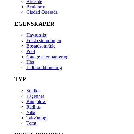
Alicante
Benidorm
Ciudad Quesada
EGENSKAPER
Havsutsikt
Första strandlinjen
Bostadsområde
Pool
Garage eller parkering
Hiss
Luftkonditionering
TYP
Studio
Lägenhet
Bungalow
Radhus
Villa
Takvåning
Tomt