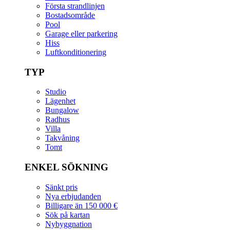
Första strandlinjen
Bostadsområde
Pool
Garage eller parkering
Hiss
Luftkonditionering
TYP
Studio
Lägenhet
Bungalow
Radhus
Villa
Takvåning
Tomt
ENKEL SÖKNING
Sänkt pris
Nya erbjudanden
Billigare än 150 000 €
Sök på kartan
Nybyggnation