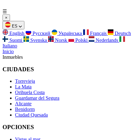
☰
×
ES
English
Русский
Українська
Français
Deutsch
Suomi
Svenska
Norsk
Polski
Nederlands
Italiano
Inicio
Inmuebles
CIUDADES
Torrevieja
La Mata
Orihuela Costa
Guardamar del Segura
Alicante
Benidorm
Ciudad Quesada
OPCIONES
Vistas al mar