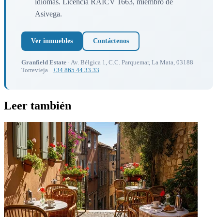
idiomas. Licencia RAICV 1663, miembro de
Asivega.
Ver inmuebles
Contáctenos
Granfield Estate
· Av. Bélgica 1, C.C. Parquemar, La Mata, 03188
Torrevieja ·
+34 865 44 33 33
Leer también