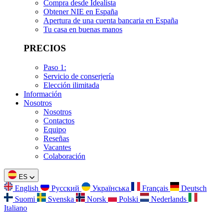
Compra desde Idealista
Obtener NIE en España
Apertura de una cuenta bancaria en España
Tu casa en buenas manos
PRECIOS
Paso 1:
Servicio de conserjería
Elección ilimitada
Información
Nosotros
Nosotros
Contactos
Equipo
Reseñas
Vacantes
Colaboración
ES
English
Русский
Українська
Français
Deutsch
Suomi
Svenska
Norsk
Polski
Nederlands
Italiano