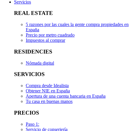
Servicios
REAL ESTATE
5 razones por las cuales la gente compra propiedades en
España
Precio por metro cuadrado
Impuestos al comprar
RESIDENCIES
Nómada digital
SERVICIOS
Compra desde Idealista
Obtener NIE en España
Apertura de una cuenta bancaria en España
Tu casa en buenas manos
PRECIOS
Paso 1:
Servicio de conserjería