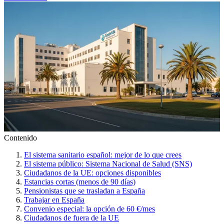
Contenido
El sistema sanitario español: mejor de lo que crees
El sistema público: Sistema Nacional de Salud (SNS)
Ciudadanos de la UE: opciones disponibles
Estancias cortas (menos de 90 días)
Pensionistas que se trasladan a España
Trabajar en España
Convenio especial: la opción de 60 €/mes
Ciudadanos de fuera de la UE