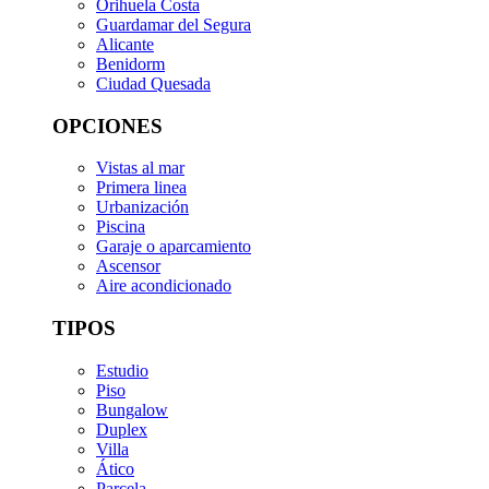
Orihuela Costa
Guardamar del Segura
Alicante
Benidorm
Ciudad Quesada
OPCIONES
Vistas al mar
Primera linea
Urbanización
Piscina
Garaje o aparcamiento
Ascensor
Aire acondicionado
TIPOS
Estudio
Piso
Bungalow
Duplex
Villa
Ático
Parcela