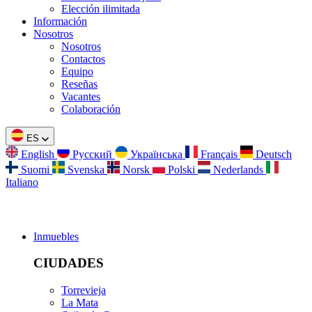
Elección ilimitada
Información
Nosotros
Nosotros
Contactos
Equipo
Reseñas
Vacantes
Colaboración
ES
English
Русский
Українська
Français
Deutsch
Suomi
Svenska
Norsk
Polski
Nederlands
Italiano
Inmuebles
CIUDADES
Torrevieja
La Mata