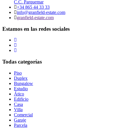
C.C. Parquemar
+34 865 44 33 33
info@granfield-estate.com
granfield-estate.com
Estamos en las redes sociales
Todas categorías
Piso
Duplex
Bungalow
Estudio
Ático
Edificio
Casa
Villa
Comercial
Garaje
Parcela