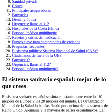
Sanidad privada
Costes
Principales aseguradoras
Farmacias
Dental y óptica
Urgencias: llama al 112
Hospitales de la Costa Blanca
Personal médico multilingüe
Recetas y costes de medicación
Puntos clave para compradores de vivienda
Preguntas frecuentes
El sistema público: Sistema Nacional de Salud (SNS)?
Ciudadanos de fuera de la UE?
Farmacias?
Urgencias: llama al 112?
Personal médico multilingüe?
El sistema sanitario español: mejor de lo
que crees
El sistema sanitario español se sitúa constantemente entre los 10
mejores de Europa y los 20 mejores del mundo. La Organización
Mundial de la Salud lo ha clasificado por encima de los sistemas de
Reino Unido, Alemania y la mayoría de países escandinavos. La