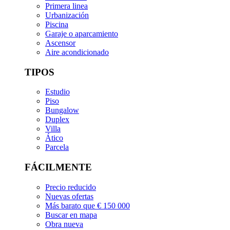
Primera linea
Urbanización
Piscina
Garaje o aparcamiento
Ascensor
Aire acondicionado
TIPOS
Estudio
Piso
Bungalow
Duplex
Villa
Ático
Parcela
FÁCILMENTE
Precio reducido
Nuevas ofertas
Más barato que € 150 000
Buscar en mapa
Obra nueva