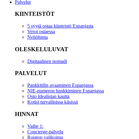
Palvelut
KIINTEISTÖT
5 syytä ostaa kiinteistö Espanjasta
Verot ostaessa
Neliöhinta
OLESKELULUVAT
Digitaalinen nomadi
PALVELUT
Pankkitilin avaaminen Espanjassa
NIE-numeron hankkiminen Espanjassa
Osto Idealistan kautta
Kotisi turvallisissa käsissä
HINNAT
Vaihe 1:
Concierge-palvelu
Rajaton valikoima