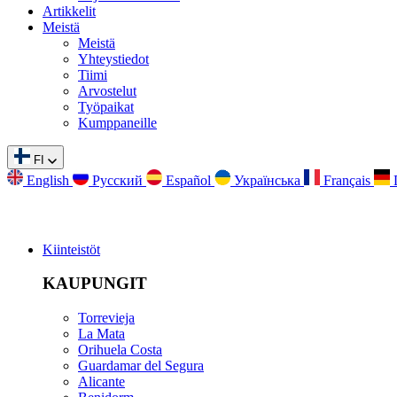
Artikkelit
Meistä
Meistä
Yhteystiedot
Tiimi
Arvostelut
Työpaikat
Kumppaneille
FI
English
Русский
Español
Українська
Français
Kiinteistöt
KAUPUNGIT
Torrevieja
La Mata
Orihuela Costa
Guardamar del Segura
Alicante