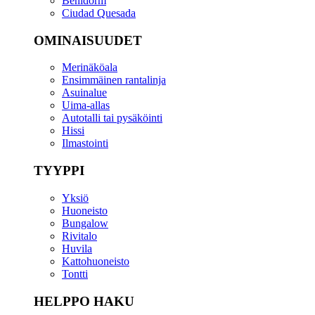
Benidorm
Ciudad Quesada
OMINAISUUDET
Merinäköala
Ensimmäinen rantalinja
Asuinalue
Uima-allas
Autotalli tai pysäköinti
Hissi
Ilmastointi
TYYPPI
Yksiö
Huoneisto
Bungalow
Rivitalo
Huvila
Kattohuoneisto
Tontti
HELPPO HAKU