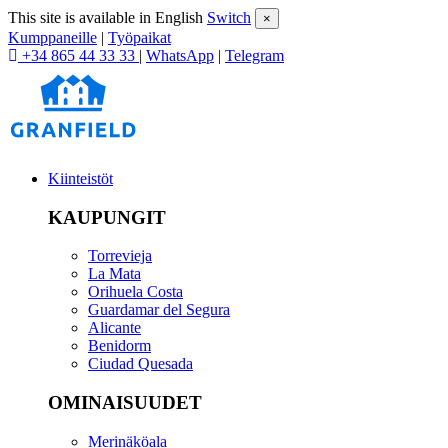
This site is available in English
Switch
×
Kumppaneille
|
Työpaikat
+34 865 44 33 33
|
WhatsApp
|
Telegram
Kiinteistöt
KAUPUNGIT
Torrevieja
La Mata
Orihuela Costa
Guardamar del Segura
Alicante
Benidorm
Ciudad Quesada
OMINAISUUDET
Merinäköala