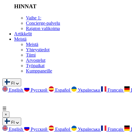
HINNAT
Vaihe 1:
Concierge-palvelu
Rajaton valikoima
Artikkelit
Meistä
Meistä
Yhteystiedot
Tiimi
Arvostelut
Työpaikat
Kumppaneille
FI
English
Русский
Español
Українська
Français
☰
×
FI
English
Русский
Español
Українська
Français