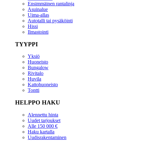
Ensimmäinen rantalinja
Asuinalue
Uima-allas
Autotalli tai pysäköinti
Hissi
Ilmastointi
TYYPPI
Yksiö
Huoneisto
Bungalow
Rivitalo
Huvila
Kattohuoneisto
Tontti
HELPPO HAKU
Alennettu hinta
Uudet tarjoukset
Alle 150 000 €
Haku kartalla
Uudisrakentaminen