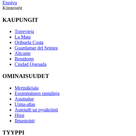
Etusivu
Kiinteistöt
KAUPUNGIT
Torrevieja
La Mata
Orihuela Costa
Guardamar del Segura
Alicante
Benidorm
Ciudad Quesada
OMINAISUUDET
Merinäköala
Ensimmäinen rantalinja
Asuinalue
Uima-allas
Autotalli tai pysäköinti
Hissi
Ilmastointi
TYYPPI