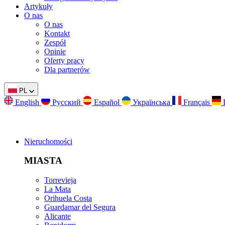
Artykuły
O nas
O nas
Kontakt
Zespół
Opinie
Oferty pracy
Dla partnerów
PL
English
Русский
Español
Українська
Français
Nieruchomości
MIASTA
Torrevieja
La Mata
Orihuela Costa
Guardamar del Segura
Alicante