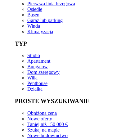
Pierwsza linia brzegowa
Osiedle
Basen
Garaż lub parking
Winda
Klimatyzacja
TYP
Studio
Apartament
Bungalow
Dom szeregowy
Willa
Penthouse
Działka
PROSTE WYSZUKIWANIE
Obniżona cena
Nowe oferty
Taniej niż 150 000 €
Szukaj na mapie
Nowe budownictwo