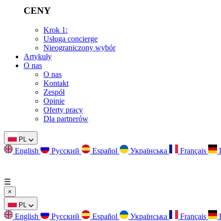
CENY
Krok 1:
Usługa concierge
Nieograniczony wybór
Artykuły
O nas
O nas
Kontakt
Zespół
Opinie
Oferty pracy
Dla partnerów
PL
English
Русский
Español
Українська
Français
☰
×
PL
English
Русский
Español
Українська
Français