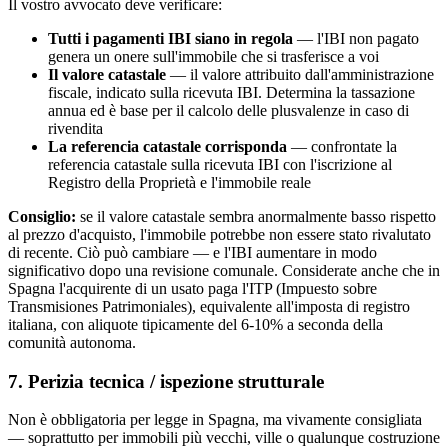
Il vostro avvocato deve verificare:
Tutti i pagamenti IBI siano in regola
— l'IBI non pagato
genera un onere sull'immobile che si trasferisce a voi
Il valore catastale
— il valore attribuito dall'amministrazione
fiscale, indicato sulla ricevuta IBI. Determina la tassazione
annua ed è base per il calcolo delle plusvalenze in caso di
rivendita
La referencia catastale corrisponda
— confrontate la
referencia catastale sulla ricevuta IBI con l'iscrizione al
Registro della Proprietà e l'immobile reale
Consiglio:
se il valore catastale sembra anormalmente basso rispetto
al prezzo d'acquisto, l'immobile potrebbe non essere stato rivalutato
di recente. Ciò può cambiare — e l'IBI aumentare in modo
significativo dopo una revisione comunale. Considerate anche che in
Spagna l'acquirente di un usato paga l'ITP (Impuesto sobre
Transmisiones Patrimoniales), equivalente all'imposta di registro
italiana, con aliquote tipicamente del 6-10% a seconda della
comunità autonoma.
7. Perizia tecnica / ispezione strutturale
Non è obbligatoria per legge in Spagna, ma vivamente consigliata
— soprattutto per immobili più vecchi, ville o qualunque costruzione