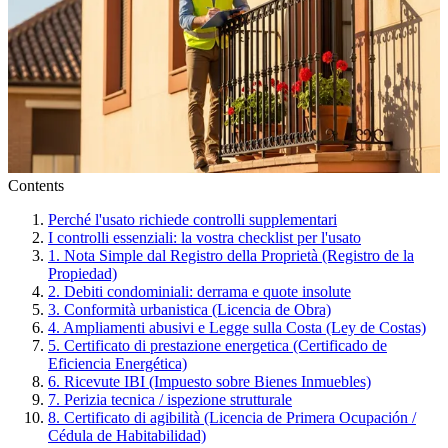
Contents
Perché l'usato richiede controlli supplementari
I controlli essenziali: la vostra checklist per l'usato
1. Nota Simple dal Registro della Proprietà (Registro de la
Propiedad)
2. Debiti condominiali: derrama e quote insolute
3. Conformità urbanistica (Licencia de Obra)
4. Ampliamenti abusivi e Legge sulla Costa (Ley de Costas)
5. Certificato di prestazione energetica (Certificado de
Eficiencia Energética)
6. Ricevute IBI (Impuesto sobre Bienes Inmuebles)
7. Perizia tecnica / ispezione strutturale
8. Certificato di agibilità (Licencia de Primera Ocupación /
Cédula de Habitabilidad)