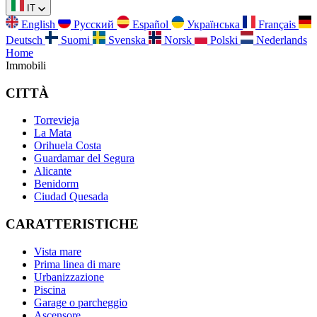
IT
English
Русский
Español
Українська
Français
Deutsch
Suomi
Svenska
Norsk
Polski
Nederlands
Home
Immobili
CITTÀ
Torrevieja
La Mata
Orihuela Costa
Guardamar del Segura
Alicante
Benidorm
Ciudad Quesada
CARATTERISTICHE
Vista mare
Prima linea di mare
Urbanizzazione
Piscina
Garage o parcheggio
Ascensore