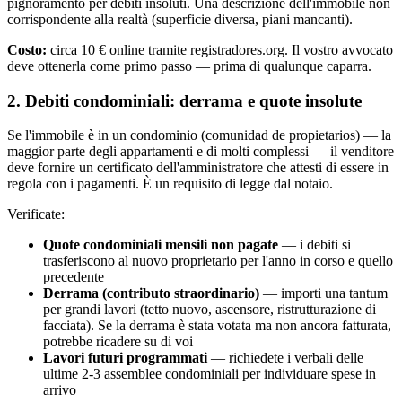
pignoramento per debiti insoluti. Una descrizione dell'immobile non
corrispondente alla realtà (superficie diversa, piani mancanti).
Costo:
circa 10 € online tramite registradores.org. Il vostro avvocato
deve ottenerla come primo passo — prima di qualunque caparra.
2. Debiti condominiali: derrama e quote insolute
Se l'immobile è in un condominio (comunidad de propietarios) — la
maggior parte degli appartamenti e di molti complessi — il venditore
deve fornire un certificato dell'amministratore che attesti di essere in
regola con i pagamenti. È un requisito di legge dal notaio.
Verificate:
Quote condominiali mensili non pagate
— i debiti si
trasferiscono al nuovo proprietario per l'anno in corso e quello
precedente
Derrama (contributo straordinario)
— importi una tantum
per grandi lavori (tetto nuovo, ascensore, ristrutturazione di
facciata). Se la derrama è stata votata ma non ancora fatturata,
potrebbe ricadere su di voi
Lavori futuri programmati
— richiedete i verbali delle
ultime 2-3 assemblee condominiali per individuare spese in
arrivo