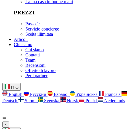
La tua casa in buone mani
PREZZI
Passo 1:
Servizio concierge
Scelta illimitata
Articoli
Chi siamo
Chi siamo
Contatti
Team
Recensioni
Offerte di lavoro
Per i partner
IT
English
Русский
Español
Українська
Français
Deutsch
Suomi
Svenska
Norsk
Polski
Nederlands
☰
×