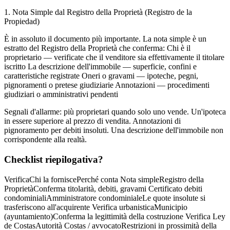
1. Nota Simple dal Registro della Proprietà (Registro de la
Propiedad)
È in assoluto il documento più importante. La nota simple è un
estratto del Registro della Proprietà che conferma: Chi è il
proprietario — verificate che il venditore sia effettivamente il titolare
iscritto La descrizione dell'immobile — superficie, confini e
caratteristiche registrate Oneri o gravami — ipoteche, pegni,
pignoramenti o pretese giudiziarie Annotazioni — procedimenti
giudiziari o amministrativi pendenti
Segnali d'allarme: più proprietari quando solo uno vende. Un'ipoteca
in essere superiore al prezzo di vendita. Annotazioni di
pignoramento per debiti insoluti. Una descrizione dell'immobile non
corrispondente alla realtà.
Checklist riepilogativa?
VerificaChi la forniscePerché conta Nota simpleRegistro della
ProprietàConferma titolarità, debiti, gravami Certificato debiti
condominialiAmministratore condominialeLe quote insolute si
trasferiscono all'acquirente Verifica urbanisticaMunicipio
(ayuntamiento)Conferma la legittimità della costruzione Verifica Ley
de CostasAutorità Costas / avvocatoRestrizioni in prossimità della