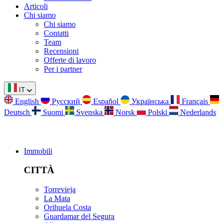
Articoli
Chi siamo
Chi siamo
Contatti
Team
Recensioni
Offerte di lavoro
Per i partner
IT
English
Русский
Español
Українська
Français
Deutsch
Suomi
Svenska
Norsk
Polski
Nederlands
Immobili
CITTÀ
Torrevieja
La Mata
Orihuela Costa
Guardamar del Segura