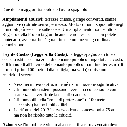
Due delle maggiori trappole dell'usato spagnolo:
Ampliamenti abusivi:
terrazze chiuse, garage convertiti, stanze
aggiuntive costruite senza permesso. Molto comuni, soprattutto negli
immobili più vecchi e sulle coste. Un ampliamento non iscritto al
Registro della Proprietà giuridicamente non esiste — non potete
ipotecarlo, assicurarlo né garantire che non ne venga ordinata la
demolizione.
Ley de Costas (Legge sulla Costa):
la legge spagnola di tutela
costiera istituisce una zona di demanio pubblico lungo tutta la costa.
Gli immobili all'interno del demanio pubblico marittimo-terrestre (di
norma i primi 100 metri dalla battigia, ma varia) subiscono
restrizioni severe:
Nessuna nuova costruzione né ristrutturazione significativa
Gli immobili esistenti possono avere una concessione con
scadenza — verificate la data di scadenza
Gli immobili nella "zona di protezione" (i 100 metri
successivi) hanno limiti edilizi
La riforma del 2013 ha esteso alcune concessioni a 75 anni
ma non ha risolto tutte le criticità
Azione:
se l'immobile è vicino alla costa, il vostro avvocato deve