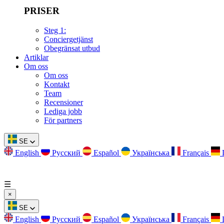
PRISER
Steg 1:
Conciergetjänst
Obegränsat utbud
Artiklar
Om oss
Om oss
Kontakt
Team
Recensioner
Lediga jobb
För partners
SE
English
Русский
Español
Українська
Français
☰
×
SE
English
Русский
Español
Українська
Français