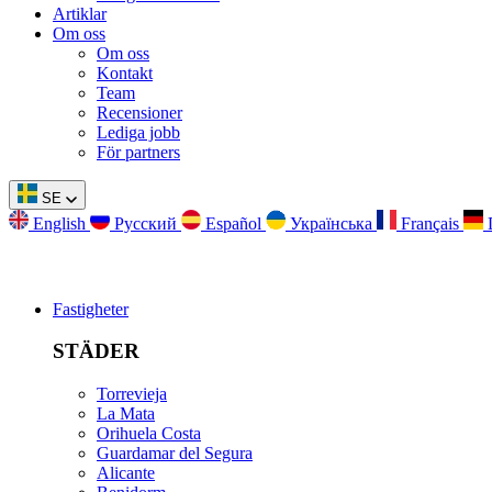
Artiklar
Om oss
Om oss
Kontakt
Team
Recensioner
Lediga jobb
För partners
SE
English
Русский
Español
Українська
Français
Fastigheter
STÄDER
Torrevieja
La Mata
Orihuela Costa
Guardamar del Segura
Alicante