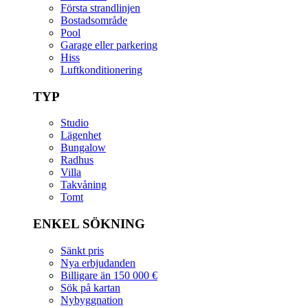
Första strandlinjen
Bostadsområde
Pool
Garage eller parkering
Hiss
Luftkonditionering
TYP
Studio
Lägenhet
Bungalow
Radhus
Villa
Takvåning
Tomt
ENKEL SÖKNING
Sänkt pris
Nya erbjudanden
Billigare än 150 000 €
Sök på kartan
Nybyggnation