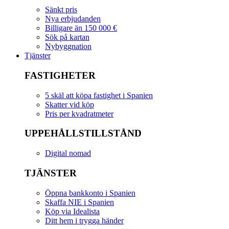
Sänkt pris
Nya erbjudanden
Billigare än 150 000 €
Sök på kartan
Nybyggnation
Tjänster
FASTIGHETER
5 skäl att köpa fastighet i Spanien
Skatter vid köp
Pris per kvadratmeter
UPPEHÅLLSTILLSTÅND
Digital nomad
TJÄNSTER
Öppna bankkonto i Spanien
Skaffa NIE i Spanien
Köp via Idealista
Ditt hem i trygga händer