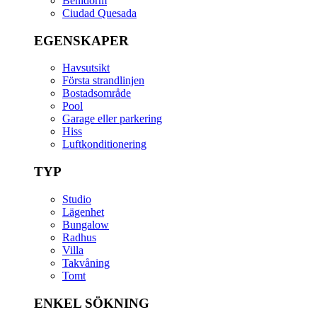
Benidorm
Ciudad Quesada
EGENSKAPER
Havsutsikt
Första strandlinjen
Bostadsområde
Pool
Garage eller parkering
Hiss
Luftkonditionering
TYP
Studio
Lägenhet
Bungalow
Radhus
Villa
Takvåning
Tomt
ENKEL SÖKNING