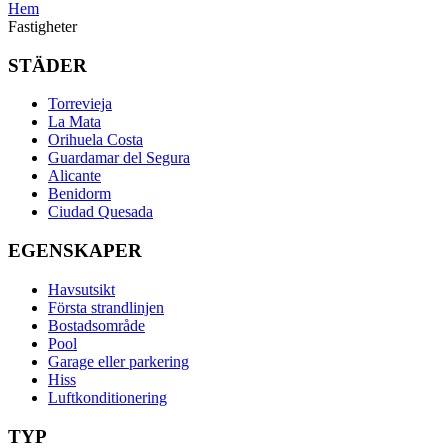
Hem
Fastigheter
STÄDER
Torrevieja
La Mata
Orihuela Costa
Guardamar del Segura
Alicante
Benidorm
Ciudad Quesada
EGENSKAPER
Havsutsikt
Första strandlinjen
Bostadsområde
Pool
Garage eller parkering
Hiss
Luftkonditionering
TYP