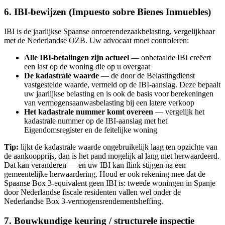
6. IBI-bewijzen (Impuesto sobre Bienes Inmuebles)
IBI is de jaarlijkse Spaanse onroerendezaakbelasting, vergelijkbaar
met de Nederlandse OZB. Uw advocaat moet controleren:
Alle IBI-betalingen zijn actueel
— onbetaalde IBI creëert
een last op de woning die op u overgaat
De kadastrale waarde
— de door de Belastingdienst
vastgestelde waarde, vermeld op de IBI-aanslag. Deze bepaalt
uw jaarlijkse belasting en is ook de basis voor berekeningen
van vermogensaanwasbelasting bij een latere verkoop
Het kadastrale nummer komt overeen
— vergelijk het
kadastrale nummer op de IBI-aanslag met het
Eigendomsregister en de feitelijke woning
Tip:
lijkt de kadastrale waarde ongebruikelijk laag ten opzichte van
de aankoopprijs, dan is het pand mogelijk al lang niet herwaardeerd.
Dat kan veranderen — en uw IBI kan flink stijgen na een
gemeentelijke herwaardering. Houd er ook rekening mee dat de
Spaanse Box 3-equivalent geen IBI is: tweede woningen in Spanje
door Nederlandse fiscale residenten vallen wel onder de
Nederlandse Box 3-vermogensrendementsheffing.
7. Bouwkundige keuring / structurele inspectie