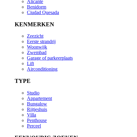
Alicante
Benidorm
Ciudad Quesada
KENMERKEN
Zeezicht
Eerste strandrij
Woonwijk
Zwembad
Garage of parkeerplaats
Lift
Airconditioning
TYPE
Studio
Appartement
Bungalow
Rijtjeshuis
Villa
Penthouse
Perceel