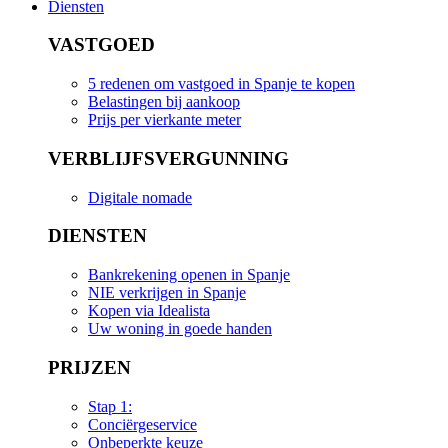
Diensten
VASTGOED
5 redenen om vastgoed in Spanje te kopen
Belastingen bij aankoop
Prijs per vierkante meter
VERBLIJFSVERGUNNING
Digitale nomade
DIENSTEN
Bankrekening openen in Spanje
NIE verkrijgen in Spanje
Kopen via Idealista
Uw woning in goede handen
PRIJZEN
Stap 1:
Conciërgeservice
Onbeperkte keuze