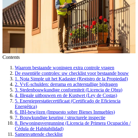
Contents
Waarom bestaande woningen extra controle vragen
De essentiële controles: uw checklist voor bestaande bouw
1. Nota Simple uit het Kadaster (Registro de la Propiedad)
2. VvE-schulden: derrama en achterstallige bijdragen
3. Stedenbouwkundige conformiteit (Licencia de Obra)
4. Illegale uitbouwen en de Kustwet (Ley de Costas)
5. Energieprestatiecertificaat (Certificado de Eficiencia
Energética)
6. IBI-bewijzen (Impuesto sobre Bienes Inmuebles)
7. Bouwkundige keuring / structurele inspectie
8. Bewoningsvergunning (Licencia de Primera Ocupación /
Cédula de Habitabilidad)
Samenvattende checklist