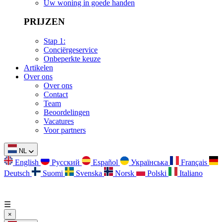
Uw woning in goede handen
PRIJZEN
Stap 1:
Conciërgeservice
Onbeperkte keuze
Artikelen
Over ons
Over ons
Contact
Team
Beoordelingen
Vacatures
Voor partners
NL
English
Русский
Español
Українська
Français
Deutsch
Suomi
Svenska
Norsk
Polski
Italiano
☰
×