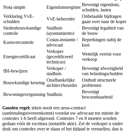
Bevestigt eigendom,
Nota simple
Eigendomsregister
schulden, lasten
Verklaring VvE-
Onbetaalde bijdragen
VvE-beheerder
schulden
gaan over naar de koper
Stedenbouwkundige
Stadhuis
Bevestigt legaliteit van
controle
(ayuntamiento)
de bouw
Costas-instantie /
Beperkingen nabij de
Kustwetcontrole
advocaat
kust
Verkoper
Wettelijk vereist voor
Energiecertificaat
(gecertificeerd
verkoop
technicus)
Verkoper /
Bevestigt afwezigheid
IBI-bewijzen
stadhuis
van belastingschulden
Onafhankelijke
Onthult structurele
Bouwkundige keuring
architect/keurder
problemen
Bevestigt
Bewoningsvergunning
Stadhuis
bewoonbaarheid
Gouden regel:
teken nooit een arras-contract
(aanbetalingsovereenkomst) voordat uw advocaat ten minste de
controles 1-6 heeft afgerond. Controles 7 en 8 moeten worden
gedaan vóór de escritura (notariële akte). Zet de verkoper u onder
druk om controles over te slaan of het tijdpad te versnellen, dan is