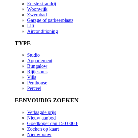
Eerste strandrij
Woonwijk
Zwembad
Garage of parkeerplaats
Lift
Airconditioning
TYPE
Studio
Appartement
Bungalow
Rijtjeshuis
Villa
Penthouse
Perceel
EENVOUDIG ZOEKEN
Verlaagde prijs
Nieuw aanbod
Goedkoper dan 150 000 €
Zoeken op kaart
Nieuwbouw