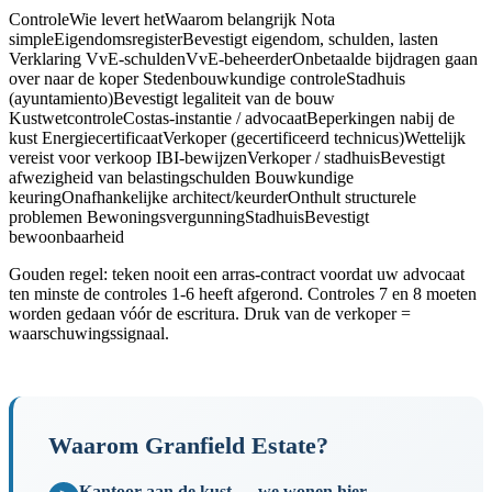
ControleWie levert hetWaarom belangrijk Nota
simpleEigendomsregisterBevestigt eigendom, schulden, lasten
Verklaring VvE-schuldenVvE-beheerderOnbetaalde bijdragen gaan
over naar de koper Stedenbouwkundige controleStadhuis
(ayuntamiento)Bevestigt legaliteit van de bouw
KustwetcontroleCostas-instantie / advocaatBeperkingen nabij de
kust EnergiecertificaatVerkoper (gecertificeerd technicus)Wettelijk
vereist voor verkoop IBI-bewijzenVerkoper / stadhuisBevestigt
afwezigheid van belastingschulden Bouwkundige
keuringOnafhankelijke architect/keurderOnthult structurele
problemen BewoningsvergunningStadhuisBevestigt
bewoonbaarheid
Gouden regel: teken nooit een arras-contract voordat uw advocaat
ten minste de controles 1-6 heeft afgerond. Controles 7 en 8 moeten
worden gedaan vóór de escritura. Druk van de verkoper =
waarschuwingssignaal.
Waarom Granfield Estate?
Kantoor aan de kust — we wonen hier