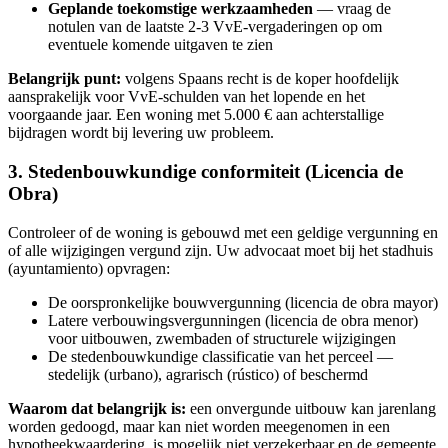
Geplande toekomstige werkzaamheden
— vraag de
notulen van de laatste 2-3 VvE-vergaderingen op om
eventuele komende uitgaven te zien
Belangrijk punt:
volgens Spaans recht is de koper hoofdelijk
aansprakelijk voor VvE-schulden van het lopende en het
voorgaande jaar. Een woning met 5.000 € aan achterstallige
bijdragen wordt bij levering uw probleem.
3. Stedenbouwkundige conformiteit (Licencia de
Obra)
Controleer of de woning is gebouwd met een geldige vergunning en
of alle wijzigingen vergund zijn. Uw advocaat moet bij het stadhuis
(ayuntamiento) opvragen:
De oorspronkelijke bouwvergunning (licencia de obra mayor)
Latere verbouwingsvergunningen (licencia de obra menor)
voor uitbouwen, zwembaden of structurele wijzigingen
De stedenbouwkundige classificatie van het perceel —
stedelijk (urbano), agrarisch (rústico) of beschermd
Waarom dat belangrijk is:
een onvergunde uitbouw kan jarenlang
worden gedoogd, maar kan niet worden meegenomen in een
hypotheekwaardering, is mogelijk niet verzekerbaar en de gemeente