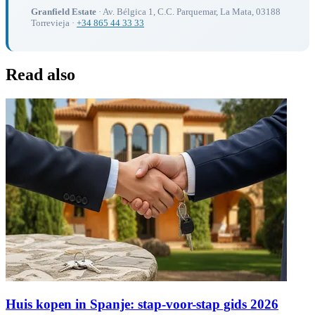
Granfield Estate
· Av. Bélgica 1, C.C. Parquemar, La Mata, 03188
Torrevieja ·
+34 865 44 33 33
Read also
Huis kopen in Spanje: stap-voor-stap gids 2026