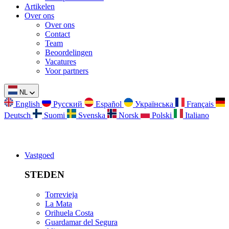
Artikelen
Over ons
Over ons
Contact
Team
Beoordelingen
Vacatures
Voor partners
NL
English
Русский
Español
Українська
Français
Deutsch
Suomi
Svenska
Norsk
Polski
Italiano
Vastgoed
STEDEN
Torrevieja
La Mata
Orihuela Costa
Guardamar del Segura