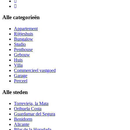
Alle categorieën
Appartement
Rijtjeshuis
Bungalow
Studio
Penthouse
Gebouw
Huis
Villa
Commercieel vastgoed
Garage
Perceel
Alle steden
Torrevieja, la Mata
Orihuela Costa
Guardamar del Segura
Benidorm
Alicante
Pilar de la Horadada