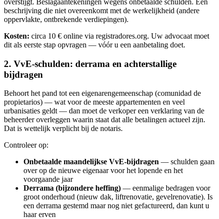
overstijgt. Beslagaantekeningen wegens onbetaalde schulden. Een
beschrijving die niet overeenkomt met de werkelijkheid (andere
oppervlakte, ontbrekende verdiepingen).
Kosten:
circa 10 € online via registradores.org. Uw advocaat moet
dit als eerste stap opvragen — vóór u een aanbetaling doet.
2. VvE-schulden: derrama en achterstallige
bijdragen
Behoort het pand tot een eigenarengemeenschap (comunidad de
propietarios) — wat voor de meeste appartementen en veel
urbanisaties geldt — dan moet de verkoper een verklaring van de
beheerder overleggen waarin staat dat alle betalingen actueel zijn.
Dat is wettelijk verplicht bij de notaris.
Controleer op:
Onbetaalde maandelijkse VvE-bijdragen
— schulden gaan
over op de nieuwe eigenaar voor het lopende en het
voorgaande jaar
Derrama (bijzondere heffing)
— eenmalige bedragen voor
groot onderhoud (nieuw dak, liftrenovatie, gevelrenovatie). Is
een derrama gestemd maar nog niet gefactureerd, dan kunt u
haar erven