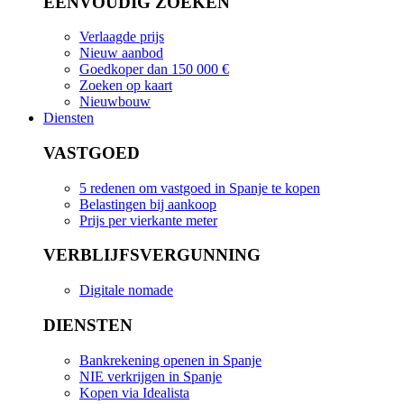
EENVOUDIG ZOEKEN
Verlaagde prijs
Nieuw aanbod
Goedkoper dan 150 000 €
Zoeken op kaart
Nieuwbouw
Diensten
VASTGOED
5 redenen om vastgoed in Spanje te kopen
Belastingen bij aankoop
Prijs per vierkante meter
VERBLIJFSVERGUNNING
Digitale nomade
DIENSTEN
Bankrekening openen in Spanje
NIE verkrijgen in Spanje
Kopen via Idealista