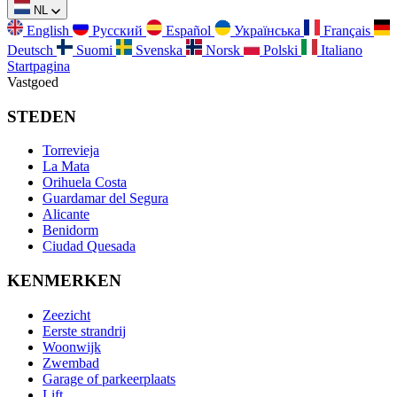
NL
English
Русский
Español
Українська
Français
Deutsch
Suomi
Svenska
Norsk
Polski
Italiano
Startpagina
Vastgoed
STEDEN
Torrevieja
La Mata
Orihuela Costa
Guardamar del Segura
Alicante
Benidorm
Ciudad Quesada
KENMERKEN
Zeezicht
Eerste strandrij
Woonwijk
Zwembad
Garage of parkeerplaats
Lift