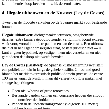
kan in theorie sloop bevelen — zelfs decennia later.
4. Illegale uitbouwen en de Kustwet (Ley de Costas)
Twee van de grootste valkuilen op de Spaanse markt voor bestaande
bouw:
Illegale uitbouwen:
dichtgemaakte terrassen, omgebouwde
garages, extra kamers gebouwd zonder vergunning. Komt extreem
vaak voor, vooral in oudere panden en aan de costas. Een uitbouw
die niet in het Eigendomsregister staat, bestaat juridisch niet — u
kunt er geen hypotheek op vestigen, hem niet verzekeren en niet
garanderen dat sloop niet wordt bevolen.
Ley de Costas (Kustwet):
de Spaanse kustbeschermingswet stelt
een publiek domein in langs de gehele kustlijn. Onroerend goed
binnen het maritiem-terrestrisch publiek domein (meestal de eerste
100 meter vanaf de kustlijn, maar dit varieert) krijgt te maken met
strenge beperkingen:
Geen nieuwbouw of grote renovaties
Bestaande panden kunnen een concessie hebben die afloopt
— controleer de einddatum
Panden in de "beschermingszone" (volgende 100 meter)
hebben bouwbeperkingen