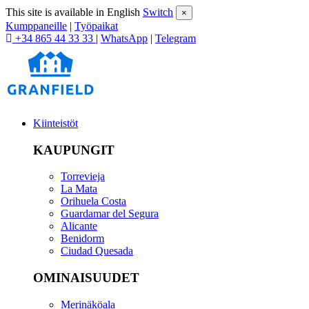
This site is available in English
Switch
×
Kumppaneille
|
Työpaikat
+34 865 44 33 33
|
WhatsApp
|
Telegram
Kiinteistöt
KAUPUNGIT
Torrevieja
La Mata
Orihuela Costa
Guardamar del Segura
Alicante
Benidorm
Ciudad Quesada
OMINAISUUDET
Merinäköala