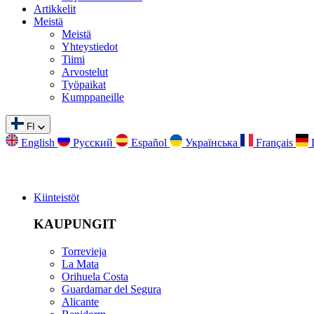
Artikkelit
Meistä
Meistä
Yhteystiedot
Tiimi
Arvostelut
Työpaikat
Kumppaneille
FI
English
Русский
Español
Українська
Français
Kiinteistöt
KAUPUNGIT
Torrevieja
La Mata
Orihuela Costa
Guardamar del Segura
Alicante