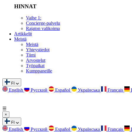
HINNAT
Vaihe 1:
Concierge-palvelu
Rajaton valikoima
Artikkelit
Meistä
Meistä
Yhteystiedot
Tiimi
Arvostelut
Työpaikat
Kumppaneille
FI
English
Русский
Español
Українська
Français
☰
×
FI
English
Русский
Español
Українська
Français