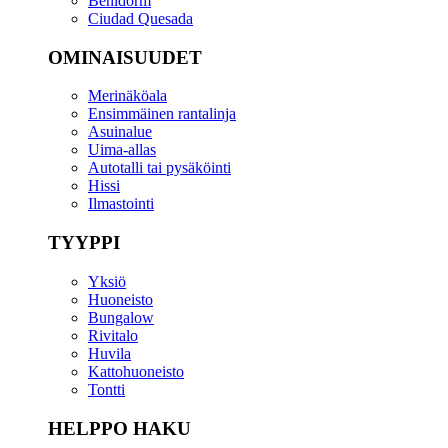
Benidorm
Ciudad Quesada
OMINAISUUDET
Merinäköala
Ensimmäinen rantalinja
Asuinalue
Uima-allas
Autotalli tai pysäköinti
Hissi
Ilmastointi
TYYPPI
Yksiö
Huoneisto
Bungalow
Rivitalo
Huvila
Kattohuoneisto
Tontti
HELPPO HAKU