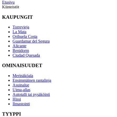
Etusivu
Kiinteistöt
KAUPUNGIT
Torrevieja
La Mata
Orihuela Costa
Guardamar del Segura
Alicante
Benidorm
Ciudad Quesada
OMINAISUUDET
Merinäköala
Ensimmäinen rantalinja
Asuinalue
Uima-allas
Autotalli tai pysäköinti
Hissi
Ilmastointi
TYYPPI