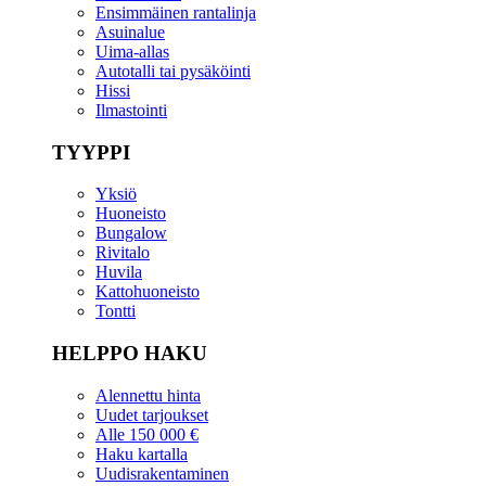
Ensimmäinen rantalinja
Asuinalue
Uima-allas
Autotalli tai pysäköinti
Hissi
Ilmastointi
TYYPPI
Yksiö
Huoneisto
Bungalow
Rivitalo
Huvila
Kattohuoneisto
Tontti
HELPPO HAKU
Alennettu hinta
Uudet tarjoukset
Alle 150 000 €
Haku kartalla
Uudisrakentaminen