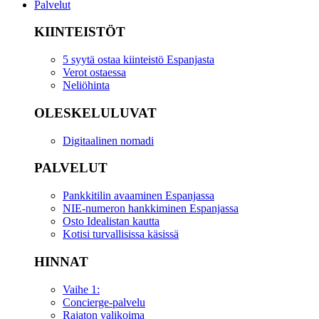
Palvelut
KIINTEISTÖT
5 syytä ostaa kiinteistö Espanjasta
Verot ostaessa
Neliöhinta
OLESKELULUVAT
Digitaalinen nomadi
PALVELUT
Pankkitilin avaaminen Espanjassa
NIE-numeron hankkiminen Espanjassa
Osto Idealistan kautta
Kotisi turvallisissa käsissä
HINNAT
Vaihe 1:
Concierge-palvelu
Rajaton valikoima