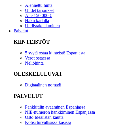
Alennettu hinta
Uudet tarjoukset
Alle 150 000 €
Haku kartalla
Uudisrakentaminen
Palvelut
KIINTEISTÖT
5 syytä ostaa kiinteistö Espanjasta
Verot ostaessa
Neliöhinta
OLESKELULUVAT
Digitaalinen nomadi
PALVELUT
Pankkitilin avaaminen Espanjassa
NIE-numeron hankkiminen Espanjassa
Osto Idealistan kautta
Kotisi turvallisissa käsissä