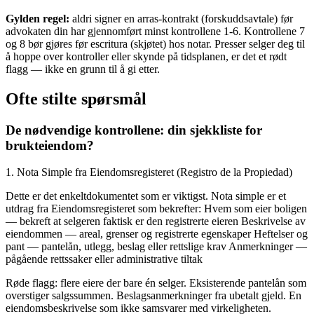
Gylden regel:
aldri signer en arras-kontrakt (forskuddsavtale) før
advokaten din har gjennomført minst kontrollene 1-6. Kontrollene 7
og 8 bør gjøres før escritura (skjøtet) hos notar. Presser selger deg til
å hoppe over kontroller eller skynde på tidsplanen, er det et rødt
flagg — ikke en grunn til å gi etter.
Ofte stilte spørsmål
De nødvendige kontrollene: din sjekkliste for
brukteiendom?
1. Nota Simple fra Eiendomsregisteret (Registro de la Propiedad)
Dette er det enkeltdokumentet som er viktigst. Nota simple er et
utdrag fra Eiendomsregisteret som bekrefter: Hvem som eier boligen
— bekreft at selgeren faktisk er den registrerte eieren Beskrivelse av
eiendommen — areal, grenser og registrerte egenskaper Heftelser og
pant — pantelån, utlegg, beslag eller rettslige krav Anmerkninger —
pågående rettssaker eller administrative tiltak
Røde flagg: flere eiere der bare én selger. Eksisterende pantelån som
overstiger salgssummen. Beslagsanmerkninger fra ubetalt gjeld. En
eiendomsbeskrivelse som ikke samsvarer med virkeligheten.