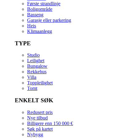
Første strandlinje
Boligområde
Basseng
Garasje eller parkering
Heis
Klimaanlegg
TYPE
Studio
Leilighet
Bungalow
Rekkehus
Villa
Toppleilighet
Tomt
ENKELT SØK
Redusert pris
Nye tilbud
Billigere enn 150 000 €
Søk på kartet
Nybygg