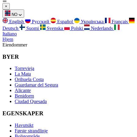
☰
×
NO
English
Русский
Español
Українська
Français
Deutsch
Suomi
Svenska
Polski
Nederlands
Italiano
Hjem
Eiendommer
BYER
Torrevieja
La Mata
Orihuela Costa
Guardamar del Segura
Alicante
Benidorm
Ciudad Quesada
EGENSKAPER
Havutsikt
Første strandlinje
Boligområde