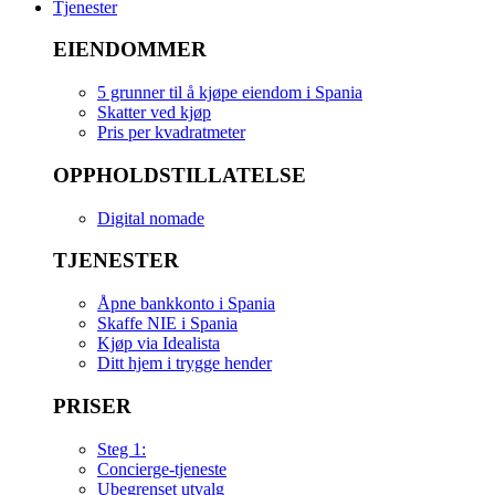
Tjenester
EIENDOMMER
5 grunner til å kjøpe eiendom i Spania
Skatter ved kjøp
Pris per kvadratmeter
OPPHOLDSTILLATELSE
Digital nomade
TJENESTER
Åpne bankkonto i Spania
Skaffe NIE i Spania
Kjøp via Idealista
Ditt hjem i trygge hender
PRISER
Steg 1:
Concierge-tjeneste
Ubegrenset utvalg