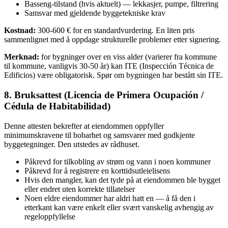
Basseng-tilstand (hvis aktuelt) — lekkasjer, pumpe, filtrering
Samsvar med gjeldende byggetekniske krav
Kostnad:
300-600 € for en standardvurdering. En liten pris
sammenlignet med å oppdage strukturelle problemer etter signering.
Merknad:
for bygninger over en viss alder (varierer fra kommune
til kommune, vanligvis 30-50 år) kan ITE (Inspección Técnica de
Edificios) være obligatorisk. Spør om bygningen har bestått sin ITE.
8. Bruksattest (Licencia de Primera Ocupación /
Cédula de Habitabilidad)
Denne attesten bekrefter at eiendommen oppfyller
minimumskravene til bobarhet og samsvarer med godkjente
byggetegninger. Den utstedes av rådhuset.
Påkrevd for tilkobling av strøm og vann i noen kommuner
Påkrevd for å registrere en korttidsutleielisens
Hvis den mangler, kan det tyde på at eiendommen ble bygget
eller endret uten korrekte tillatelser
Noen eldre eiendommer har aldri hatt en — å få den i
etterkant kan være enkelt eller svært vanskelig avhengig av
regeloppfyllelse