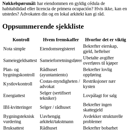
Nøkkelspørsmål:
har eiendommen en gyldig cédula de
habitabilidad eller licencia de primera ocupación? Hvis ikke, kan en
utstedes? Advokaten din og en lokal arkitekt kan gi råd.
Oppsummerende sjekkliste
Kontroll
Hvem fremskaffer
Hvorfor det er viktig
Bekrefter eierskap,
Nota simple
Eiendomsregisteret
gjeld, heftelser
Ubetalte avgifter
Sameiegjeldsattest
Sameieforretningsfører
overføres til kjøper
Plan- og
Rådhuset
Bekrefter lovlig
bygningskontroll
(ayuntamiento)
oppføring
Costas-myndigheten /
Restriksjoner nær
Kystlovkontroll
advokat
kysten
Selger (sertifisert
Energiattest
Lovpålagt for salg
tekniker)
Bekrefter ingen
IBI-kvitteringer
Selger / rådhuset
skattegjeld
Bygningsteknisk
Uavhengig
Avdekker strukturelle
vurdering
arkitekt/takstmann
problemer
Bruksattest
Rådhuset
Bekrefter bobarhet