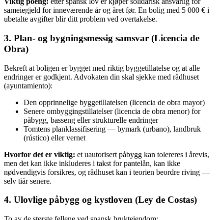
Viktig poeng:
etter spansk lov er kjøper solidarisk ansvarlig for
sameiegjeld for inneværende år og året før. En bolig med 5 000 € i
ubetalte avgifter blir ditt problem ved overtakelse.
3. Plan- og bygningsmessig samsvar (Licencia de
Obra)
Bekreft at boligen er bygget med riktig byggetillatelse og at alle
endringer er godkjent. Advokaten din skal sjekke med rådhuset
(ayuntamiento):
Den opprinnelige byggetillatelsen (licencia de obra mayor)
Senere ombyggingstillatelser (licencia de obra menor) for
påbygg, basseng eller strukturelle endringer
Tomtens planklassifisering — bymark (urbano), landbruk
(rústico) eller vernet
Hvorfor det er viktig:
et uautorisert påbygg kan tolereres i årevis,
men det kan ikke inkluderes i takst for pantelån, kan ikke
nødvendigvis forsikres, og rådhuset kan i teorien beordre riving —
selv tiår senere.
4. Ulovlige påbygg og kystloven (Ley de Costas)
To av de største fellene ved spansk brukteiendom: