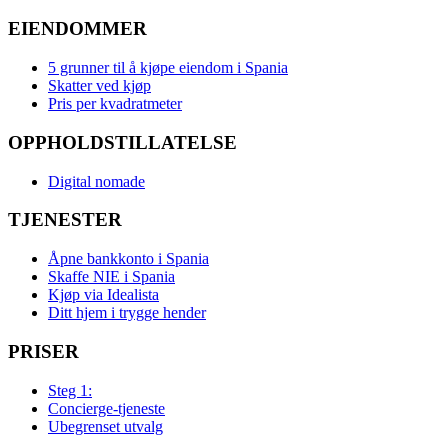
EIENDOMMER
5 grunner til å kjøpe eiendom i Spania
Skatter ved kjøp
Pris per kvadratmeter
OPPHOLDSTILLATELSE
Digital nomade
TJENESTER
Åpne bankkonto i Spania
Skaffe NIE i Spania
Kjøp via Idealista
Ditt hjem i trygge hender
PRISER
Steg 1:
Concierge-tjeneste
Ubegrenset utvalg