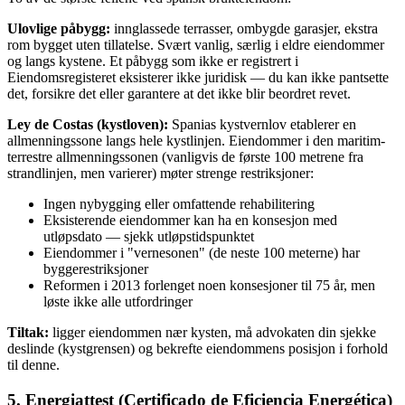
Ulovlige påbygg:
innglassede terrasser, ombygde garasjer, ekstra
rom bygget uten tillatelse. Svært vanlig, særlig i eldre eiendommer
og langs kystene. Et påbygg som ikke er registrert i
Eiendomsregisteret eksisterer ikke juridisk — du kan ikke pantsette
det, forsikre det eller garantere at det ikke blir beordret revet.
Ley de Costas (kystloven):
Spanias kystvernlov etablerer en
allmenningssone langs hele kystlinjen. Eiendommer i den maritim-
terrestre allmenningssonen (vanligvis de første 100 metrene fra
strandlinjen, men varierer) møter strenge restriksjoner:
Ingen nybygging eller omfattende rehabilitering
Eksisterende eiendommer kan ha en konsesjon med
utløpsdato — sjekk utløpstidspunktet
Eiendommer i "vernesonen" (de neste 100 meterne) har
byggerestriksjoner
Reformen i 2013 forlenget noen konsesjoner til 75 år, men
løste ikke alle utfordringer
Tiltak:
ligger eiendommen nær kysten, må advokaten din sjekke
deslinde (kystgrensen) og bekrefte eiendommens posisjon i forhold
til denne.
5. Energiattest (Certificado de Eficiencia Energética)