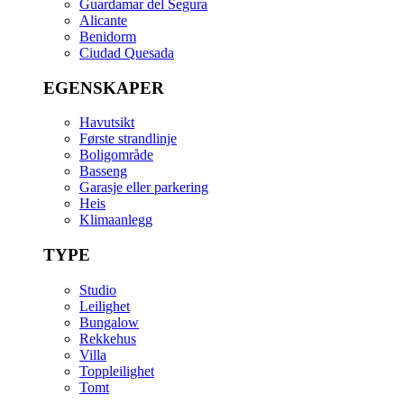
Guardamar del Segura
Alicante
Benidorm
Ciudad Quesada
EGENSKAPER
Havutsikt
Første strandlinje
Boligområde
Basseng
Garasje eller parkering
Heis
Klimaanlegg
TYPE
Studio
Leilighet
Bungalow
Rekkehus
Villa
Toppleilighet
Tomt