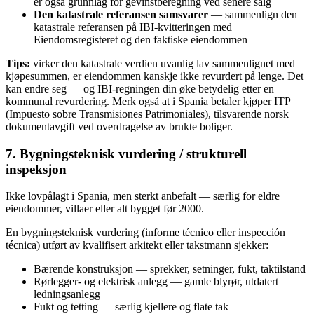
er også grunnlag for gevinstberegning ved senere salg
Den katastrale referansen samsvarer
— sammenlign den
katastrale referansen på IBI-kvitteringen med
Eiendomsregisteret og den faktiske eiendommen
Tips:
virker den katastrale verdien uvanlig lav sammenlignet med
kjøpesummen, er eiendommen kanskje ikke revurdert på lenge. Det
kan endre seg — og IBI-regningen din øke betydelig etter en
kommunal revurdering. Merk også at i Spania betaler kjøper ITP
(Impuesto sobre Transmisiones Patrimoniales), tilsvarende norsk
dokumentavgift ved overdragelse av brukte boliger.
7. Bygningsteknisk vurdering / strukturell
inspeksjon
Ikke lovpålagt i Spania, men sterkt anbefalt — særlig for eldre
eiendommer, villaer eller alt bygget før 2000.
En bygningsteknisk vurdering (informe técnico eller inspección
técnica) utført av kvalifisert arkitekt eller takstmann sjekker:
Bærende konstruksjon — sprekker, setninger, fukt, taktilstand
Rørlegger- og elektrisk anlegg — gamle blyrør, utdatert
ledningsanlegg
Fukt og tetting — særlig kjellere og flate tak