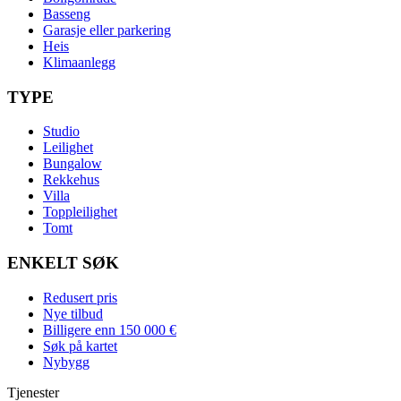
Basseng
Garasje eller parkering
Heis
Klimaanlegg
TYPE
Studio
Leilighet
Bungalow
Rekkehus
Villa
Toppleilighet
Tomt
ENKELT SØK
Redusert pris
Nye tilbud
Billigere enn 150 000 €
Søk på kartet
Nybygg
Tjenester