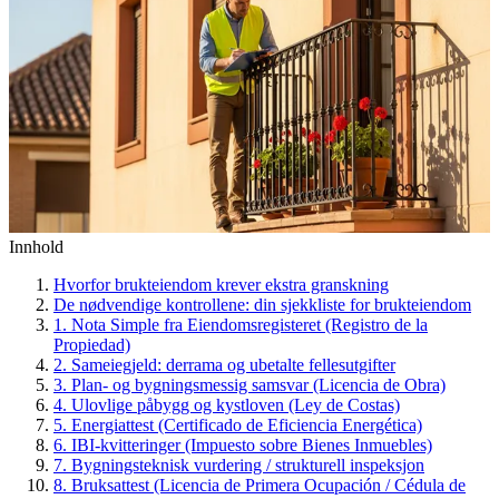
Innhold
Hvorfor brukteiendom krever ekstra granskning
De nødvendige kontrollene: din sjekkliste for brukteiendom
1. Nota Simple fra Eiendomsregisteret (Registro de la
Propiedad)
2. Sameiegjeld: derrama og ubetalte fellesutgifter
3. Plan- og bygningsmessig samsvar (Licencia de Obra)
4. Ulovlige påbygg og kystloven (Ley de Costas)
5. Energiattest (Certificado de Eficiencia Energética)
6. IBI-kvitteringer (Impuesto sobre Bienes Inmuebles)
7. Bygningsteknisk vurdering / strukturell inspeksjon
8. Bruksattest (Licencia de Primera Ocupación / Cédula de