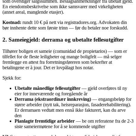
som overstiger salgssummen. Beslagsanmerkninger fra ubetalt gjeld.
En eiendomsbeskrivelse som ikke samsvarer med virkeligheten
(annet areal, manglende etasjer).
Kostnad:
rundt 10 € på nett via registradores.org. Advokaten din
bør innhente dette som første trinn — før du betaler noe forskudd.
2. Sameiegjeld: derrama og ubetalte fellesutgifter
Tilhører boligen et sameie (comunidad de propietarios) — som er
tilfellet for de fleste leiligheter og mange boligfelt — må selger
fremlegge en attest fra forretningsføreren som bekrefter at
betalingene er à jour. Det er lovpålagt hos notar.
Sjekk for:
Ubetalte månedlige fellesutgifter
— gjeld overføres til ny
eier for inneværende og foregående år
Derrama (ekstraordinær innkreving)
— engangsbeløp for
større arbeider (nytt tak, heisreparasjon, fasaderehabilitering).
Er derramaen vedtatt men ennå ikke fakturert, kan du arve
den
Planlagte fremtidige arbeider
— be om referatene fra de 2-3
siste sameiermøtene for å se kommende utgifter