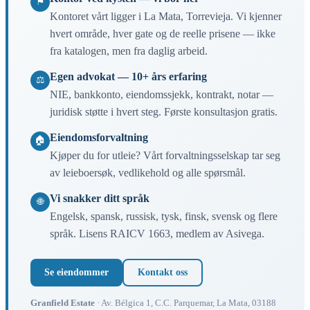
⚑
Kontoret vårt ligger i La Mata, Torrevieja. Vi kjenner
hvert område, hver gate og de reelle prisene — ikke
fra katalogen, men fra daglig arbeid.
Egen advokat — 10+ års erfaring
⚖
NIE, bankkonto, eiendomssjekk, kontrakt, notar —
juridisk støtte i hvert steg. Første konsultasjon gratis.
Eiendomsforvaltning
🏠
Kjøper du for utleie? Vårt forvaltningsselskap tar seg
av leieboersøk, vedlikehold og alle spørsmål.
Vi snakker ditt språk
🌐
Engelsk, spansk, russisk, tysk, finsk, svensk og flere
språk. Lisens RAICV 1663, medlem av Asivega.
Se eiendommer
Kontakt oss
Granfield Estate
· Av. Bélgica 1, C.C. Parquemar, La Mata, 03188