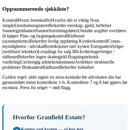
Oppsummerende sjekkliste?
KontrollHvem fremskafferHvorfor det er viktig Nota
simpleEiendomsregisteretBekrefter eierskap, gjeld, heftelser
SameiegjeldsattestSameieforretningsførerUbetalte avgifter overføres
til kjøper Plan- og bygningskontrollRådhuset
(ayuntamiento)Bekrefter lovlig oppføring KystlovkontrollCostas-
myndigheten / advokatRestriksjoner nær kysten EnergiattestSelger
(sertifisert tekniker)Lovpålagt for salg IBI-kvitteringerSelger /
rådhusetBekrefter ingen skattegjeld Bygningsteknisk
vurderingUavhengig arkitekt/takstmannAvdekker strukturelle
problemer BruksattestRådhusetBekrefter bobarhet
Gylden regel: aldri signer en arras-kontrakt før advokaten din har
gjennomført minst kontrollene 1-6. Kontrollene 7 og 8 bør gjøres før
escritura. Press fra selger = rødt flagg.
Hvorfor Granfield Estate?
Kontor ved kysten — vi bor her