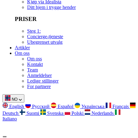
Kjøp via Idealista
Ditt hjem i trygge hender
PRISER
Steg 1:
Concierge-tjeneste
Ubegrenset utvalg
Artikler
Om oss
Om oss
Kontakt
Team
Anmeldelser
Ledige stillinger
For partnere
NO
English
Русский
Español
Українська
Français
Deutsch
Suomi
Svenska
Polski
Nederlands
Italiano