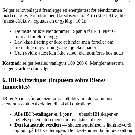
Selger er lovpålagt å fremlegge en energiattest før eiendommen
markedsføres. Eiendommen klassifiseres fra A (mest effektiv) til G
(minst effektiv), og attesten er gyldig i 10 år.
De fleste brukte eiendommer i Spania får E, F eller G —
normalt for eldre bygg
Lav klassifisering er ikke et hinder, men forteller om
fremtidige oppvarmings- og kjølekostnader
Uten gyldig attest kan ikke salget gjennomføres hos notar
Kostnad:
selger betaler, vanligvis 100-200 €. Mangler attest må
selger skaffe en før salget.
6. IBI-kvitteringer (Impuesto sobre Bienes
Inmuebles)
IBI er Spanias årlige eiendomsskatt, tilsvarende kommunal
eiendomsskatt. Advokaten din skal kontrollere:
Alle IBI-betalinger er à jour
— ubetalt IBI skaper en
heftelse på eiendommen som overføres til deg
Den katastrale verdien
— skattemyndighetens ligningsverdi,
oppgitt på IBI-kvitteringen. Den bestemmer din årlige skatt og