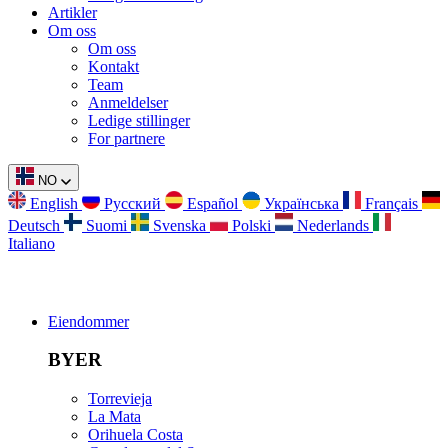
Artikler
Om oss
Om oss
Kontakt
Team
Anmeldelser
Ledige stillinger
For partnere
NO
English
Русский
Español
Українська
Français
Deutsch
Suomi
Svenska
Polski
Nederlands
Italiano
Eiendommer
BYER
Torrevieja
La Mata
Orihuela Costa