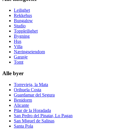
Leilighet
Rekkehus
Bungalow
Studio
Toppleilighet
Bygning
Hus
Villa
Næringseiendom
Garasje
Tomt
Alle byer
Torrevieja, la Mata
Orihuela Costa
Guardamar del Segura
Benidorm
Alicante
Pilar de la Horadada
San Pedro del Pinatar, Lo Pagan
San Miguel de Salinas
Santa Pola