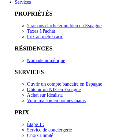
Services
PROPRIÉTÉS
5 raisons d'acheter un bien en Espagne
Taxes à l'achat
Prix au mètre carré
RÉSIDENCES
Nomade numérique
SERVICES
Ouvrir un compte bancaire en Espagne
Obtenir un NIE en Espagne
Achat sur Idealista
Votre maison en bonnes mains
PRIX
Étape 1 :
Service de conciergerie
Choix illimité