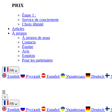
PRIX
Étape 1 :
Service de conciergerie
Choix illimité
Articles
À propos
À propos de nous
Contacts
Équipe
Avis
Emplois
Pour les partenaires
FR
English
Русский
Español
Українська
Deutsch
☰
×
FR
English
Русский
Español
Українська
Deutsch