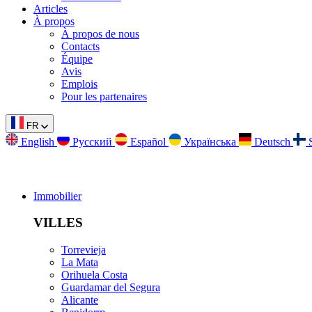
Articles
À propos
À propos de nous
Contacts
Équipe
Avis
Emplois
Pour les partenaires
FR
English
Русский
Español
Українська
Deutsch
Immobilier
VILLES
Torrevieja
La Mata
Orihuela Costa
Guardamar del Segura
Alicante