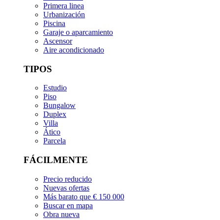
Primera linea
Urbanización
Piscina
Garaje o aparcamiento
Ascensor
Aire acondicionado
TIPOS
Estudio
Piso
Bungalow
Duplex
Villa
Ático
Parcela
FÁCILMENTE
Precio reducido
Nuevas ofertas
Más barato que € 150 000
Buscar en mapa
Obra nueva