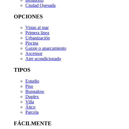
Benidorm
Ciudad Quesada
OPCIONES
Vistas al mar
Primera linea
Urbanización
Piscina
Garaje o aparcamiento
Ascensor
Aire acondicionado
TIPOS
Estudio
Piso
Bungalow
Duplex
Villa
Ático
Parcela
FÁCILMENTE