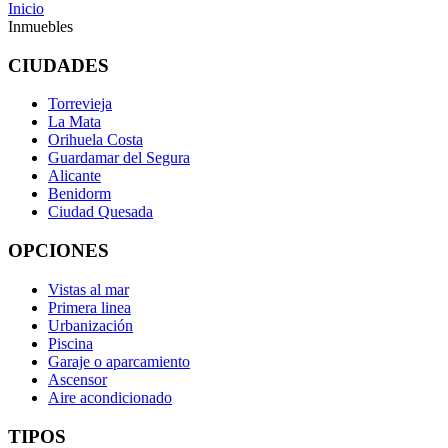
Inicio
Inmuebles
CIUDADES
Torrevieja
La Mata
Orihuela Costa
Guardamar del Segura
Alicante
Benidorm
Ciudad Quesada
OPCIONES
Vistas al mar
Primera linea
Urbanización
Piscina
Garaje o aparcamiento
Ascensor
Aire acondicionado
TIPOS