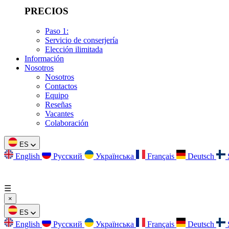
PRECIOS
Paso 1:
Servicio de conserjería
Elección ilimitada
Información
Nosotros
Nosotros
Contactos
Equipo
Reseñas
Vacantes
Colaboración
ES
English
Русский
Українська
Français
Deutsch
☰
×
ES
English
Русский
Українська
Français
Deutsch