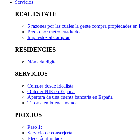
Servicios
REAL ESTATE
5 razones por las cuales la gente compra propiedades en
Precio por metro cuadrado
Impuestos al comprar
RESIDENCIES
Nómada digital
SERVICIOS
Compra desde Idealista
Obtener NIE en España
Apertura de una cuenta bancaria en España
Tu casa en buenas manos
PRECIOS
Paso 1:
Servicio de conserjería
Elección ilimitada