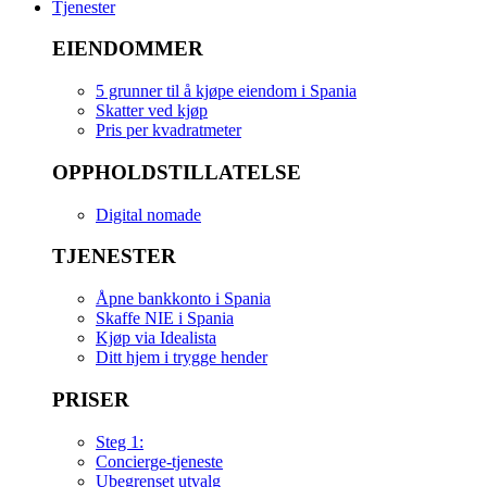
Tjenester
EIENDOMMER
5 grunner til å kjøpe eiendom i Spania
Skatter ved kjøp
Pris per kvadratmeter
OPPHOLDSTILLATELSE
Digital nomade
TJENESTER
Åpne bankkonto i Spania
Skaffe NIE i Spania
Kjøp via Idealista
Ditt hjem i trygge hender
PRISER
Steg 1:
Concierge-tjeneste
Ubegrenset utvalg