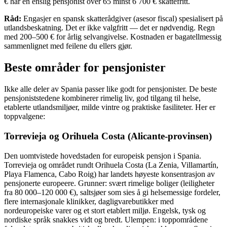
€ har en enslig pensjonist over 65 minst 6 700 € skattefritt.
Råd:
Engasjer en spansk skatterådgiver (asesor fiscal) spesialisert på
utlandsbeskatning. Det er ikke valgfritt — det er nødvendig. Regn
med 200–500 € for årlig selvangivelse. Kostnaden er bagatellmessig
sammenlignet med feilene du ellers gjør.
Beste områder for pensjonister
Ikke alle deler av Spania passer like godt for pensjonister. De beste
pensjoniststedene kombinerer rimelig liv, god tilgang til helse,
etablerte utlandsmiljøer, milde vintre og praktiske fasiliteter. Her er
toppvalgene:
Torrevieja og Orihuela Costa (Alicante-provinsen)
Den uomtvistede hovedstaden for europeisk pensjon i Spania.
Torrevieja og området rundt Orihuela Costa (La Zenia, Villamartín,
Playa Flamenca, Cabo Roig) har landets høyeste konsentrasjon av
pensjonerte europeere. Grunner: svært rimelige boliger (leiligheter
fra 80 000–120 000 €), saltsjøer som sies å gi helsemessige fordeler,
flere internasjonale klinikker, dagligvarebutikker med
nordeuropeiske varer og et stort etablert miljø. Engelsk, tysk og
nordiske språk snakkes vidt og bredt. Ulempen: i toppområdene