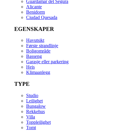
Guardamar del Segura
Alicante
Benidorm
Ciudad Quesada
EGENSKAPER
Havutsikt
Første strandlinje
Boligområde
Basseng
Garasje eller parkering
Heis
Klimaanlegg
TYPE
Studio
Leilighet
Bungalow
Rekkehus
Villa
Toppleilighet
Tomt