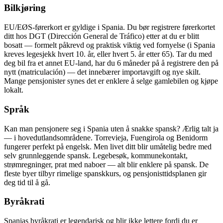
Bilkjøring
EU/EØS-førerkort er gyldige i Spania. Du bør registrere førerkortet
ditt hos DGT (Dirección General de Tráfico) etter at du er blitt
bosatt — formelt påkrevd og praktisk viktig ved fornyelse (i Spania
kreves legesjekk hvert 10. år, eller hvert 5. år etter 65). Tar du med
deg bil fra et annet EU-land, har du 6 måneder på å registrere den på
nytt (matriculación) — det innebærer importavgift og nye skilt.
Mange pensjonister synes det er enklere å selge gamlebilen og kjøpe
lokalt.
Språk
Kan man pensjonere seg i Spania uten å snakke spansk? Ærlig talt ja
— i hovedutlandsområdene. Torrevieja, Fuengirola og Benidorm
fungerer perfekt på engelsk. Men livet ditt blir umåtelig bedre med
selv grunnleggende spansk. Legebesøk, kommunekontakt,
strømregninger, prat med naboer — alt blir enklere på spansk. De
fleste byer tilbyr rimelige spanskkurs, og pensjonisttidsplanen gir
deg tid til å gå.
Byråkrati
Spanias byråkrati er legendarisk og blir ikke lettere fordi du er