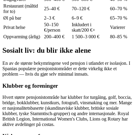
Restaurant (måltid
25–40 €
70–120 €
60–70 %
for to)
Øl på bar
2–3 €
6–9 €
65–70 %
50–150
Inkludert i
Privat helse
Varierer
€/person
skatt/200 €+
Oppvarming (årlig)
200–400 €
1 500–3 000 €
80–85 %
Sosialt liv: du blir ikke alene
En av de største bekymringene ved pensjon i utlandet er isolasjon. I
Spanias populære pensjonistområder er dette virkelig ikke et
problem — hvis du gjør selv minimal innsats.
Klubber og foreninger
Hvert større pensjonistområde har klubber for turgåing, golf, boccia,
bridge, bokklubber, kunstkurs, fotografi, vinsmaking og mer. Mange
er nasjonalitetsbaserte (skandinaviske klubber, britiske sosiale
klubber, tyske Stammtisch-grupper) og andre internasjonale. Royal
British Legion, International Women's Clubs, Lions og Rotary har
aktive avdelinger på costas.