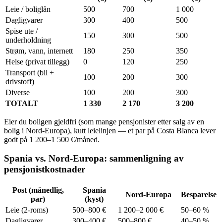
Leie / boliglån
500
700
1 000
Dagligvarer
300
400
500
Spise ute /
150
300
500
underholdning
Strøm, vann, internett
180
250
350
Helse (privat tillegg)
0
120
250
Transport (bil +
100
200
300
drivstoff)
Diverse
100
200
300
TOTALT
1 330
2 170
3 200
Eier du boligen gjeldfri (som mange pensjonister etter salg av en
bolig i Nord-Europa), kutt leielinjen — et par på Costa Blanca lever
godt på 1 200–1 500 €/måned.
Spania vs. Nord-Europa: sammenligning av
pensjonistkostnader
Post (månedlig,
Spania
Nord-Europa
Besparelse
par)
(kyst)
Leie (2-roms)
500–800 €
1 200–2 000 €
50–60 %
Dagligvarer
300–400 €
500–800 €
40–50 %