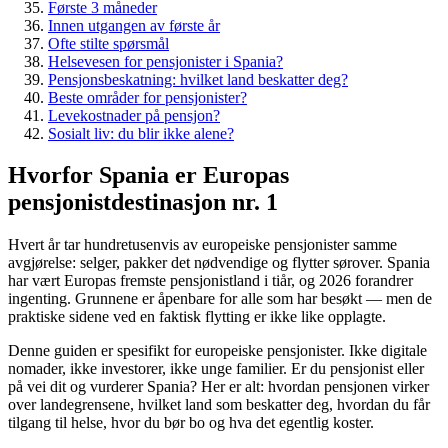
Første 3 måneder
Innen utgangen av første år
Ofte stilte spørsmål
Helsevesen for pensjonister i Spania?
Pensjonsbeskatning: hvilket land beskatter deg?
Beste områder for pensjonister?
Levekostnader på pensjon?
Sosialt liv: du blir ikke alene?
Hvorfor Spania er Europas
pensjonistdestinasjon nr. 1
Hvert år tar hundretusenvis av europeiske pensjonister samme
avgjørelse: selger, pakker det nødvendige og flytter sørover. Spania
har vært Europas fremste pensjonistland i tiår, og 2026 forandrer
ingenting. Grunnene er åpenbare for alle som har besøkt — men de
praktiske sidene ved en faktisk flytting er ikke like opplagte.
Denne guiden er spesifikt for europeiske pensjonister. Ikke digitale
nomader, ikke investorer, ikke unge familier. Er du pensjonist eller
på vei dit og vurderer Spania? Her er alt: hvordan pensjonen virker
over landegrensene, hvilket land som beskatter deg, hvordan du får
tilgang til helse, hvor du bør bo og hva det egentlig koster.