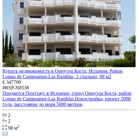
Купить недвижимость в Ориуэла Коста, Испания. Район
Lomas de Campoamor-Las Ramblas, 2 спальни, 98 м2
€ 347700
#RSP-N8538
Продается Пентхаус в Испании, город Ориуэла Коста, район
Lomas de Campoamor-Las Ramblas.Новостройка, проект 2008
года, расстояние до моря 5000 метров,
2
2
2
98 м