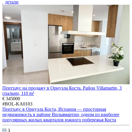
детали
Пентхаус на продажу в Ориуэла Коста. Район Villamartin, 3
спальни, 110 m²
€ 345000
#BOL-KA0103
Пентхаус в Ориуэла Коста, Испания — просторная
недвижимость в районе Вильямартин, одном из наиболее
популярных жилых кварталов южного побережья Коста
3