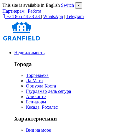
This site is available in English
Switch
×
Партнерам
|
Работа
+34 865 44 33 33
|
WhatsApp
|
Telegram
Недвижимость
Города
Торревьеха
Ла Мата
Ориуэла Коста
Гаурдамар дель сегура
Аликанте
Бенидорм
Кесада, Рохалес
Характеристики
Вид на море