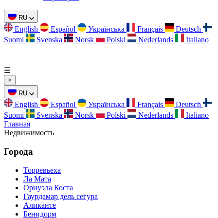
RU
English
Español
Українська
Français
Deutsch
Suomi
Svenska
Norsk
Polski
Nederlands
Italiano
☰
×
RU
English
Español
Українська
Français
Deutsch
Suomi
Svenska
Norsk
Polski
Nederlands
Italiano
Главная
Недвижимость
Города
Торревьеха
Ла Мата
Ориуэла Коста
Гаурдамар дель сегура
Аликанте
Бенидорм