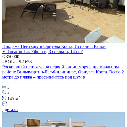
Продажа Пентхаус в Ориуэла Коста, Испания. Район
Villamartín-Las Filipinas, 3 спальни, 145 m²
€ 350000
#BOL-US-1658
Роскошный пентхаус на первой линии моря в премиальном
районе Вильямартин-Лас-Филипинас, Ориуэла Коста. Всего 2
метра до пляжа – просыпайтесь под шум в
3
2
2
145 м
детали