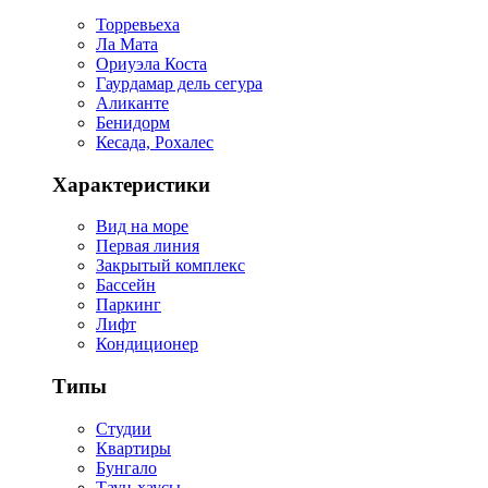
Торревьеха
Ла Мата
Ориуэла Коста
Гаурдамар дель сегура
Аликанте
Бенидорм
Кесада, Рохалес
Характеристики
Вид на море
Первая линия
Закрытый комплекс
Бассейн
Паркинг
Лифт
Кондиционер
Типы
Студии
Квартиры
Бунгало
Таун-хаусы