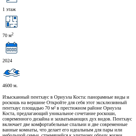
1 этаж
2
70 м
2024
4600 м.
Изысканный пентхаус в Ориуэла Коста: панорамные виды и
роскошь на вершине Откройте для себя этот эксклюзивный
пентхаус площадью 70 м² в престижном районе Ориуэла
Коста, предлагающий уникальное сочетание роскоши,
современного дизайна и захватывающих дух видов. Пентхаус
включает две комфортабельные спальни и две современные
ванные комнаты, что делает его идеальным для пары или
небольшой семьи, стремящейся к элитному образу жизни.