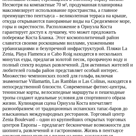
Несмотря на компактные 70 м², продуманная планировка
максимизирует использование пространства, а главное
преимущество пентхауса – великолепная терраса на крыше,
откуда открываются панорамные виды на Средиземное море,
горы и окрестности. Расположение в Ориуэла Коста
гарантирует доступ к лучшему, что может предложить
побережье Коста Бланка. Этот космополитичный район
славится своими роскошными виллами, ухоженными
урбанизациями и безупречной инфраструктурой. Пляжи La
Zenia, Playa Flamenca и Cabo Roig находятся в нескольких
минутах езды, предлагая золотой песок, прозрачную воду и
полный спектр водных развлечений. Для активных жителей и
любителей гольфа район представляет особый интерес.
Множество чемпионских полей для гольфа, включая
знаменитые Villamartin, Las Ramblas и Las Colinas, находятся в
непосредственной близости. Современные фитнес-центры,
теннисные корты, велосипедные маршруты и пешеходные
тропы создают идеальные условия для спортивного образа
жизни. Кулинарная сцена Ориуэла Коста впечатляет
разнообразием: от традиционных испанских тапас-баров до
изысканных международных ресторанов. Торговый центр
Zenia Boulevard – один из крупнейших открытых торговых
центров Европы – предлагает бесконечные возможности для
шопинга, развлечений и гастрономии. Жизнь в пентхаусе
означает просыпаться с видом на море, наслаждаться