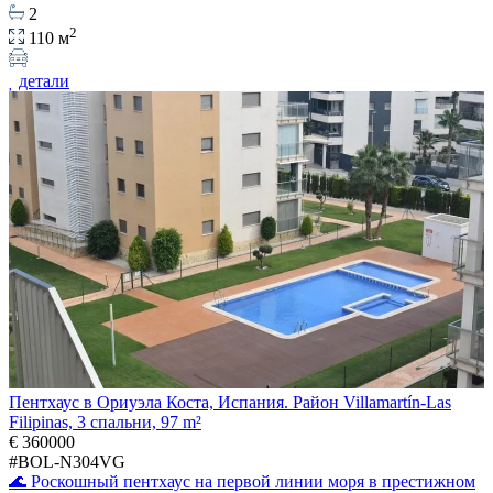
2
2
110 м
детали
Пентхаус в Ориуэла Коста, Испания. Район Villamartín-Las
Filipinas, 3 спальни, 97 m²
€ 360000
#BOL-N304VG
🌊 Роскошный пентхаус на первой линии моря в престижном