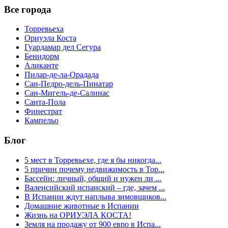
Все города
Торревьеха
Ориуэла Коста
Гуардамар дел Сегура
Бенидорм
Аликанте
Пилар-де-ла-Орадада
Сан-Педро-дель-Пинатар
Сан-Мигель-де-Салинас
Санта-Пола
Финестрат
Кампельо
Блог
5 мест в Торревьехе, где я бы никогда...
5 причин почему недвижимость в Тор...
Бассейн: личный, общий и нужен ли ...
Валенсийский испанский – где, зачем ...
В Испании ждут наплыва зимовщиков...
Домашние животные в Испании
Жизнь на ОРИУЭЛА КОСТА!
Земля на продажу от 900 евро в Испа...