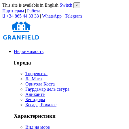
This site is available in English
Switch
×
Партнерам
|
Работа
+34 865 44 33 33
|
WhatsApp
|
Telegram
Недвижимость
Города
Торревьеха
Ла Мата
Ориуэла Коста
Гаурдамар дель сегура
Аликанте
Бенидорм
Кесада, Рохалес
Характеристики
Вид на море