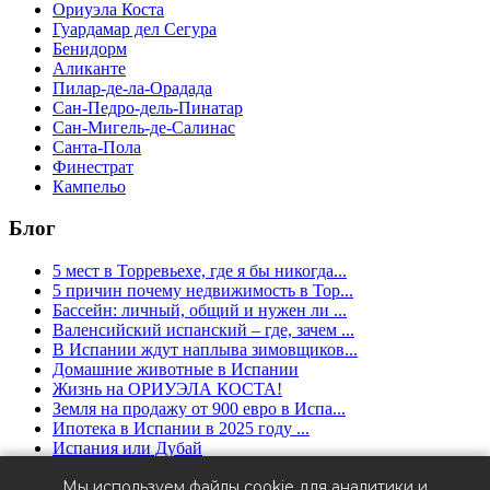
Ориуэла Коста
Гуардамар дел Сегура
Бенидорм
Аликанте
Пилар-де-ла-Орадада
Сан-Педро-дель-Пинатар
Сан-Мигель-де-Салинас
Санта-Пола
Финестрат
Кампельо
Блог
5 мест в Торревьехе, где я бы никогда...
5 причин почему недвижимость в Тор...
Бассейн: личный, общий и нужен ли ...
Валенсийский испанский – где, зачем ...
В Испании ждут наплыва зимовщиков...
Домашние животные в Испании
Жизнь на ОРИУЭЛА КОСТА!
Земля на продажу от 900 евро в Испа...
Ипотека в Испании в 2025 году ...
Испания или Дубай
Налоги при покупке
Мы используем файлы cookie для аналитики и