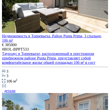
Недвижимость в Торревьеха. Район Punta Prima, 3 спальни,
106 m²
€ 385000
#BOL-BPPT533
Таунхаус в Торревьехе, расположенный в престижном
прибрежном районе Punta Prima, представляет собой
комфортабельное жилье общей площадью 106 м² в сост
3
3
2
106 м
детали