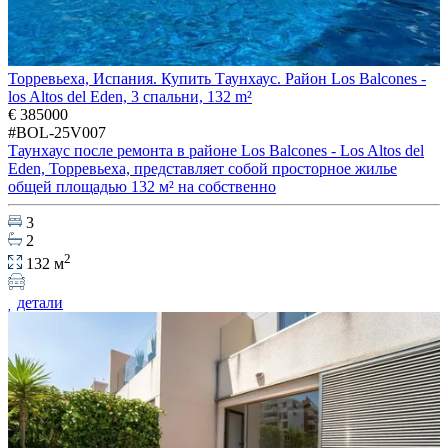
Торревьеха, Испания. Купить Таунхаус. Район Los Balcones -
los Altos del Eden, 3 спальни, 132 m²
€ 385000
#BOL-25V007
Таунхаус после ремонта в районе Los Balcones - Los Altos del
Eden, Торревьеха, представляет собой просторное жилье
общей площадью 132 м² на собственно
3
2
2
132 м
детали