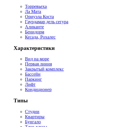
Торревьеха
Ла Мата
Ориуэла Коста
Гаурдамар дель сегура
Аликанте
Бенидорм
Кесада, Рохалес
Характеристики
Вид на море
Первая линия
Закрытый комплекс
Бассейн
Паркинг
Лифт
Кондиционер
Типы
Студии
Квартиры
Бунгало
Таун-хаусы