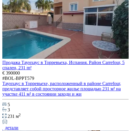
Продажа Таунхаус в Торревьеха, Испания. Район Carrefour, 5
спален, 231 m²
€ 390000
#BOL-BPPT579
Таунхаус в Торревьехе, расположенный в районе Carrefour,
представляет собой просторное жилье площадью 231 м² на
участке 411 м² в состоянии заходи и жи
5
3
2
231 м
детали