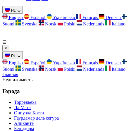
RU
English
Español
Українська
Français
Deutsch
Suomi
Svenska
Norsk
Polski
Nederlands
Italiano
☰
×
RU
English
Español
Українська
Français
Deutsch
Suomi
Svenska
Norsk
Polski
Nederlands
Italiano
Главная
Недвижимость
Города
Торревьеха
Ла Мата
Ориуэла Коста
Гаурдамар дель сегура
Аликанте
Бенидорм