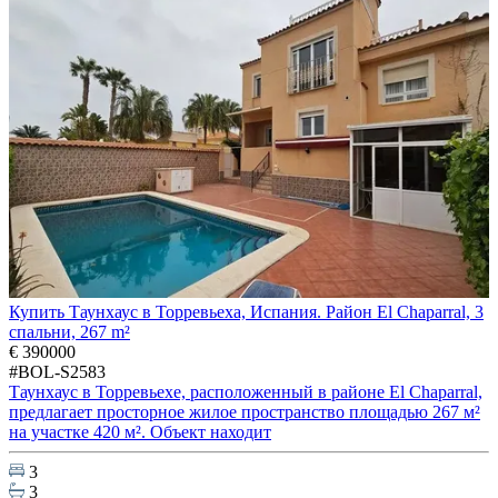
Купить Таунхаус в Торревьеха, Испания. Район El Chaparral, 3
спальни, 267 m²
€ 390000
#BOL-S2583
Таунхаус в Торревьехе, расположенный в районе El Chaparral,
предлагает просторное жилое пространство площадью 267 м²
на участке 420 м². Объект находит
3
3