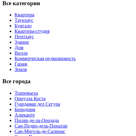
Все категории
Квартира
Таунхаус
Бунгало
Квартира-студия
Пентхаус
Здание
Дом
Вилла
Коммерческая недвижимость
Гараж
Земля
Все города
Торревьеха
Ориуэла Коста
Гуардамар дел Сегура
Бенидорм
Аликанте
Пилар-де-ла-Орадада
Сан-Педро-дель-Пинатар
Сан-Мигель-де-Салинас