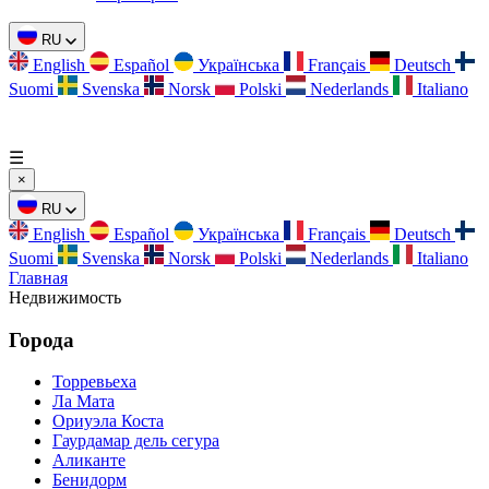
RU
English
Español
Українська
Français
Deutsch
Suomi
Svenska
Norsk
Polski
Nederlands
Italiano
☰
×
RU
English
Español
Українська
Français
Deutsch
Suomi
Svenska
Norsk
Polski
Nederlands
Italiano
Главная
Недвижимость
Города
Торревьеха
Ла Мата
Ориуэла Коста
Гаурдамар дель сегура
Аликанте
Бенидорм