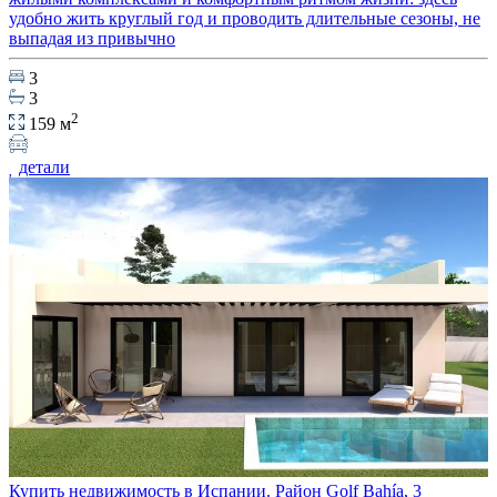
удобно жить круглый год и проводить длительные сезоны, не
выпадая из привычно
3
3
2
159 м
детали
Купить недвижимость в Испании. Район Golf Bahía, 3