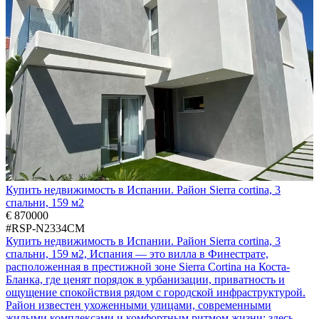
Купить недвижимость в Испании. Район Sierra cortina, 3
спальни, 159 м2
€ 870000
#RSP-N2334CM
Купить недвижимость в Испании. Район Sierra cortina, 3
спальни, 159 м2, Испания — это вилла в Финестрате,
расположенная в престижной зоне Sierra Cortina на Коста-
Бланка, где ценят порядок в урбанизации, приватность и
ощущение спокойствия рядом с городской инфраструктурой.
Район известен ухоженными улицами, современными
жилыми комплексами и комфортным ритмом жизни: здесь