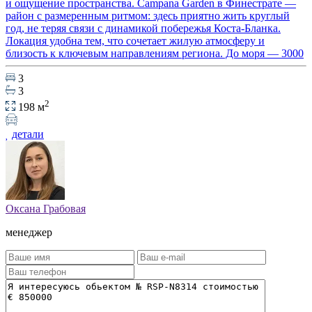
и ощущение пространства. Campana Garden в Финестрате —
район с размеренным ритмом: здесь приятно жить круглый
год, не теряя связи с динамикой побережья Коста-Бланка.
Локация удобна тем, что сочетает жилую атмосферу и
близость к ключевым направлениям региона. До моря — 3000
3
3
2
198 м
детали
Оксана Грабовая
менеджер