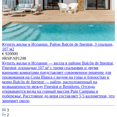
Купить жилье в Испании. Район Balcón de finestrat, 3 спальни,
107 м2
€ 920000
#RSP-SP1298
Купить жилье в Испании — вилла в районе Balcón de finestrat,
Finestrat, площадью 107 м² с тремя спальнями и двумя
ванными комнатами представляет современное решение для
проживания на Costa Blanca с видом на горы и близостью к
морю.Balcón de finestrat — район, расположенный на
возвышенности между Finestrat и Benidorm. Отсюда
открываются виды на горный массив Puig Campana и
побережье. Расстояние до моря составляет 5,5 километров, что
занимает около
3
2