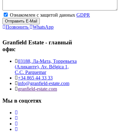
Ознакомлен с защитой данных
GDPR
Отправить E-Mail
Позвонить
WhatsApp
Granfield Estate - главный
офис
03188, Ла-Мата, Торревьеха
(Аликанте), Av. Bélgica 1,
C.C. Parquemar
+34 865 44 33 33
info@granfield-estate.com
granfield-estate.com
Мы в соцсетях