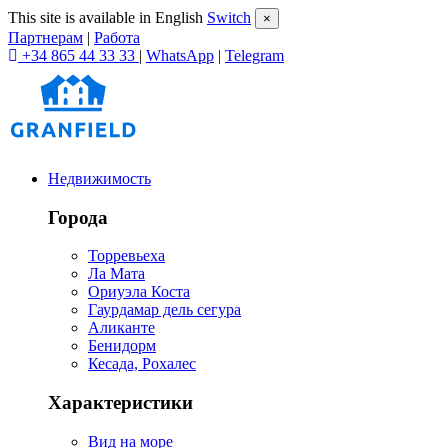
This site is available in English
Switch
×
Партнерам
|
Работа
+34 865 44 33 33
|
WhatsApp
|
Telegram
Недвижимость
Города
Торревьеха
Ла Мата
Ориуэла Коста
Гаурдамар дель сегура
Аликанте
Бенидорм
Кесада, Рохалес
Характеристики
Вид на море