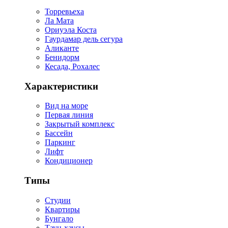
Торревьеха
Ла Мата
Ориуэла Коста
Гаурдамар дель сегура
Аликанте
Бенидорм
Кесада, Рохалес
Характеристики
Вид на море
Первая линия
Закрытый комплекс
Бассейн
Паркинг
Лифт
Кондиционер
Типы
Студии
Квартиры
Бунгало
Таун-хаусы