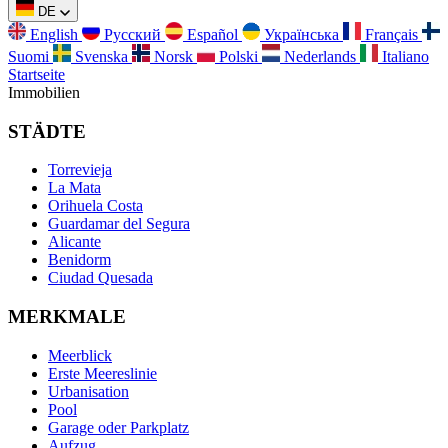
DE
English
Русский
Español
Українська
Français
Suomi
Svenska
Norsk
Polski
Nederlands
Italiano
Startseite
Immobilien
STÄDTE
Torrevieja
La Mata
Orihuela Costa
Guardamar del Segura
Alicante
Benidorm
Ciudad Quesada
MERKMALE
Meerblick
Erste Meereslinie
Urbanisation
Pool
Garage oder Parkplatz
Aufzug