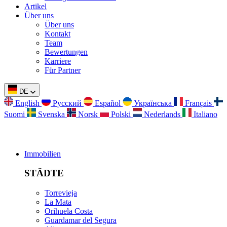
Artikel
Über uns
Über uns
Kontakt
Team
Bewertungen
Karriere
Für Partner
DE
English
Русский
Español
Українська
Français
Suomi
Svenska
Norsk
Polski
Nederlands
Italiano
Immobilien
STÄDTE
Torrevieja
La Mata
Orihuela Costa
Guardamar del Segura