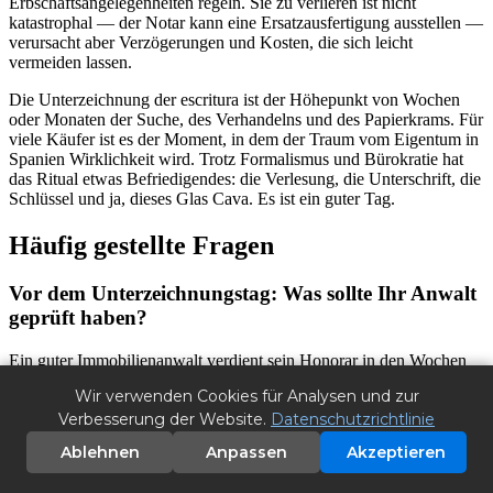
Erbschaftsangelegenheiten regeln. Sie zu verlieren ist nicht
katastrophal — der Notar kann eine Ersatzausfertigung ausstellen —
verursacht aber Verzögerungen und Kosten, die sich leicht
vermeiden lassen.
Die Unterzeichnung der escritura ist der Höhepunkt von Wochen
oder Monaten der Suche, des Verhandelns und des Papierkrams. Für
viele Käufer ist es der Moment, in dem der Traum vom Eigentum in
Spanien Wirklichkeit wird. Trotz Formalismus und Bürokratie hat
das Ritual etwas Befriedigendes: die Verlesung, die Unterschrift, die
Schlüssel und ja, dieses Glas Cava. Es ist ein guter Tag.
Häufig gestellte Fragen
Vor dem Unterzeichnungstag: Was sollte Ihr Anwalt
geprüft haben?
Ein guter Immobilienanwalt verdient sein Honorar in den Wochen
vor der escritura, nicht am Tag der Unterzeichnung selbst. Bis dahin
Wir verwenden Cookies für Analysen und zur
sollte jedes potenzielle Problem bereits erkannt und gelöst sein.
Verbesserung der Website.
Datenschutzrichtlinie
Folgendes sollte Ihr Anwalt geprüft haben: nota simple.
Ablehnen
Anpassen
Akzeptieren
Die nota simple ist ein aktueller Auszug aus dem Eigentumsregister
(Registro de la Propiedad), der bestätigt, wer Eigentümer der