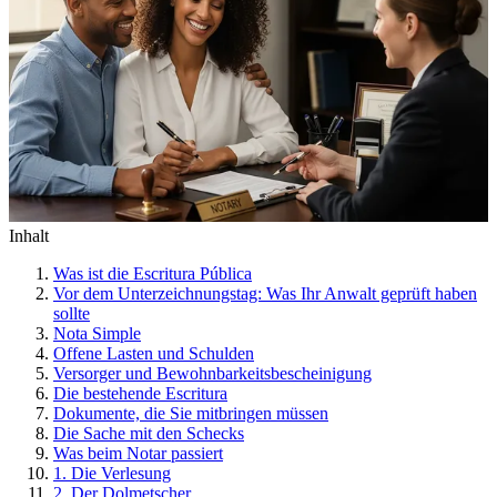
Inhalt
Was ist die Escritura Pública
Vor dem Unterzeichnungstag: Was Ihr Anwalt geprüft haben
sollte
Nota Simple
Offene Lasten und Schulden
Versorger und Bewohnbarkeitsbescheinigung
Die bestehende Escritura
Dokumente, die Sie mitbringen müssen
Die Sache mit den Schecks
Was beim Notar passiert
1. Die Verlesung
2. Der Dolmetscher