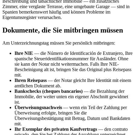
Beschreibung und tatsächlicher Immobilie — ein zusätzliches
Zimmer, eine verglaste Terrasse, eine umgebaute Garage — sind in
Spanien bemerkenswert häufig und können Probleme im
Eigentumsregister verursachen.
Dokumente, die Sie mitbringen müssen
Am Unterzeichnungstag müssen Sie persönlich mitbringen:
Ihre NIE
— die Número de Identificación de Extranjero, Ihre
spanische Steueridentifikationsnummer für Ausländer. Ohne
sie kann der Notar nicht weitermachen. Falls Ihre NIE-
Bescheinigung alt ist, bringen Sie das Original plus Reisepass
mit.
Ihren Reisepass
— der Notar gleicht Ihre Identität mit einem
amtlichen Dokument ab.
Bankschecks (cheques bancarios)
— die Bezahlung der
Immobilie, der weiter unten ein eigener Abschnitt gewidmet
ist.
Überweisungsnachweis
— wenn ein Teil der Zahlung per
Überweisung erfolgte, bringen Sie die
Überweisungsbestätigung mit Betrag, Datum und Bankdaten
mit.
Ihr Exemplar des privaten Kaufvertrags
— den contrato
privado, den Sie bei Zahlung der Anzahlung unterzeichnet