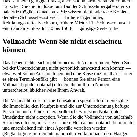
Das ist überall gängige Praxis, aber es lohnt sich, daran zu erinnern:
Tauschen Sie die Schlösser am Tag der Schlüsselübergabe oder so
bald wie möglich danach aus. Sie wissen nicht, wie viele Kopien
der alten Schlüssel existieren — frühere Eigentümer,
Reinigungskräfte, Nachbarn, frühere Mieter. Ein Schlosser tauscht
ein Standardschloss für 80 bis 150 € — günstige Seelenruhe.
Vollmacht: Wenn Sie nicht erscheinen
können
Das Leben richtet sich nicht immer nach Notarterminen. Wenn Sie
bei der Unterzeichnung nicht persönlich anwesend sein können —
etwa weil Sie im Ausland leben und eine Reise unzumutbar ist oder
es einen Terminkonflikt gibt — können Sie einer Person eine
Vollmacht (poder notarial) erteilen, die in Ihrem Namen
unterschreibt, üblicherweise Ihrem Anwalt.
Die Vollmacht muss für die Transaktion spezifisch sein: Sie sollte
die Immobilie, den Kaufpreis und die zur Unterzeichnung befugte
Person nennen. Eine Generalvollmacht wird vom Notar unter
Umständen nicht akzeptiert. Wenn Sie die Vollmacht von außerhalb
Spaniens erteilen, muss sie in Ihrem Heimatland notariell beurkundet
und anschließend mit einer Apostille versehen werden
(Beglaubigung für den internationalen Verkehr nach dem Haager