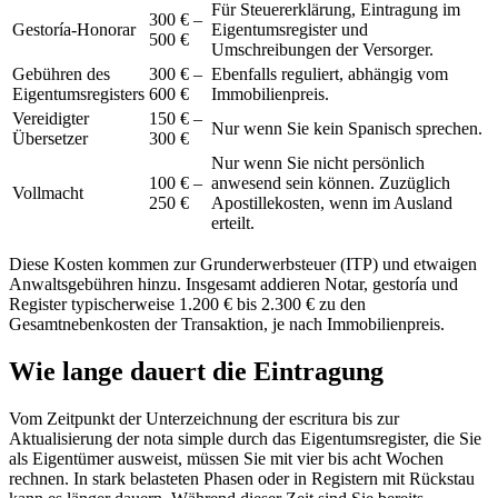
Für Steuererklärung, Eintragung im
300 € –
Gestoría-Honorar
Eigentumsregister und
500 €
Umschreibungen der Versorger.
Gebühren des
300 € –
Ebenfalls reguliert, abhängig vom
Eigentumsregisters
600 €
Immobilienpreis.
Vereidigter
150 € –
Nur wenn Sie kein Spanisch sprechen.
Übersetzer
300 €
Nur wenn Sie nicht persönlich
100 € –
anwesend sein können. Zuzüglich
Vollmacht
250 €
Apostillekosten, wenn im Ausland
erteilt.
Diese Kosten kommen zur Grunderwerbsteuer (ITP) und etwaigen
Anwaltsgebühren hinzu. Insgesamt addieren Notar, gestoría und
Register typischerweise 1.200 € bis 2.300 € zu den
Gesamtnebenkosten der Transaktion, je nach Immobilienpreis.
Wie lange dauert die Eintragung
Vom Zeitpunkt der Unterzeichnung der escritura bis zur
Aktualisierung der nota simple durch das Eigentumsregister, die Sie
als Eigentümer ausweist, müssen Sie mit vier bis acht Wochen
rechnen. In stark belasteten Phasen oder in Registern mit Rückstau