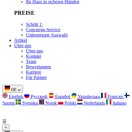
Ihr Haus in sicheren Händen
PREISE
Schritt 1:
Concierge-Service
Unbegrenzte Auswahl
Artikel
Über uns
Über uns
Kontakt
Team
Bewertungen
Karriere
Für Partner
DE
English
Русский
Español
Українська
Français
Suomi
Svenska
Norsk
Polski
Nederlands
Italiano
☰
×