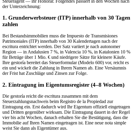
Steueragent — ihr Honorar. Folgendes passiert in den Wochen nach
der Unterzeichnung:
1. Grunderwerbsteuer (ITP) innerhalb von 30 Tagen
zahlen
Bei Bestandsimmobilien muss die Impuesto de Transmisiones
Patrimoniales (ITP) innerhalb von 30 Kalendertagen nach der
escritura entrichtet werden. Der Satz variiert je nach autonomer
Region — in Andalusien 7 %, in Valencia 10 %, in Katalonien 10 %
für Beträge über 1 Mio. € und niedrigere Sätze für kleinere Käufe.
Ihre gestoría bereitet das Steuerformular (Modelo 600) vor, reicht es
ein und wickelt die Zahlung in Ihrem Namen ab. Eine Versäumnis
der Frist hat Zuschläge und Zinsen zur Folge.
2. Eintragung im Eigentumsregister (4–8 Wochen)
Die gestoría reicht die escritura zusammen mit dem
Steuerzahlungsnachweis beim Registro de la Propiedad zur
Eintragung ein. Erst dadurch wird Ihr Eigentum offiziell eingetragen
und Dritten gegenüber wirksam. Die Eintragung dauert in der Regel
vier bis acht Wochen, danach erhalten Sie die Bestätigung, dass die
Immobilie auf Ihren Namen eingetragen ist. Eine neue nota simple
weist Sie dann als Eigentümer aus.