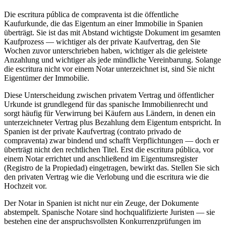
Die escritura pública de compraventa ist die öffentliche
Kaufurkunde, die das Eigentum an einer Immobilie in Spanien
überträgt. Sie ist das mit Abstand wichtigste Dokument im gesamten
Kaufprozess — wichtiger als der private Kaufvertrag, den Sie
Wochen zuvor unterschrieben haben, wichtiger als die geleistete
Anzahlung und wichtiger als jede mündliche Vereinbarung. Solange
die escritura nicht vor einem Notar unterzeichnet ist, sind Sie nicht
Eigentümer der Immobilie.
Diese Unterscheidung zwischen privatem Vertrag und öffentlicher
Urkunde ist grundlegend für das spanische Immobilienrecht und
sorgt häufig für Verwirrung bei Käufern aus Ländern, in denen ein
unterzeichneter Vertrag plus Bezahlung dem Eigentum entspricht. In
Spanien ist der private Kaufvertrag (contrato privado de
compraventa) zwar bindend und schafft Verpflichtungen — doch er
überträgt nicht den rechtlichen Titel. Erst die escritura pública, vor
einem Notar errichtet und anschließend im Eigentumsregister
(Registro de la Propiedad) eingetragen, bewirkt das. Stellen Sie sich
den privaten Vertrag wie die Verlobung und die escritura wie die
Hochzeit vor.
Der Notar in Spanien ist nicht nur ein Zeuge, der Dokumente
abstempelt. Spanische Notare sind hochqualifizierte Juristen — sie
bestehen eine der anspruchsvollsten Konkurrenzprüfungen im