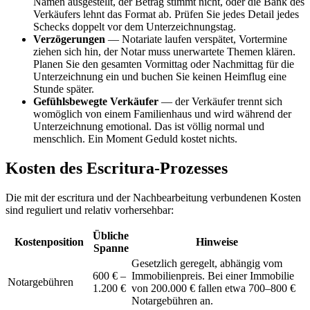
Namen ausgestellt, der Betrag stimmt nicht, oder die Bank des
Verkäufers lehnt das Format ab. Prüfen Sie jedes Detail jedes
Schecks doppelt vor dem Unterzeichnungstag.
Verzögerungen
— Notariate laufen verspätet, Vortermine
ziehen sich hin, der Notar muss unerwartete Themen klären.
Planen Sie den gesamten Vormittag oder Nachmittag für die
Unterzeichnung ein und buchen Sie keinen Heimflug eine
Stunde später.
Gefühlsbewegte Verkäufer
— der Verkäufer trennt sich
womöglich von einem Familienhaus und wird während der
Unterzeichnung emotional. Das ist völlig normal und
menschlich. Ein Moment Geduld kostet nichts.
Kosten des Escritura-Prozesses
Die mit der escritura und der Nachbearbeitung verbundenen Kosten
sind reguliert und relativ vorhersehbar:
Übliche
Kostenposition
Hinweise
Spanne
Gesetzlich geregelt, abhängig vom
600 € –
Immobilienpreis. Bei einer Immobilie
Notargebühren
1.200 €
von 200.000 € fallen etwa 700–800 €
Notargebühren an.