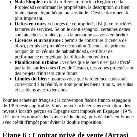
Nota Simple :
extrait du Registre foncier (Registro de la
Propiedad) confirmant le propriétaire, la description du bien,
toute charge, hypothèque ou servitude. C'est le document le
plus important.
Dettes en cours :
charges de copropriété, IBI (taxe foncière),
factures de services. Selon le droit espagnol, certaines dettes
sont attachées au bien, pas à la personne — vous en héritez.
Licences et urbanisme :
permis de construire (licencia de
obra), permis de première occupation (licencia de primera
ocupación ou cédula de habitabilidad), certificat de
performance énergétique (certificado energético).
Planification urbaine :
vérifiez que le bien n'est pas affecté
par la loi sur les côtes (Ley de Costas), des zones protégées ou
des projets d'infrastructure futurs.
Limites du bien :
assurez-vous que la référence cadastrale
correspond à la réalité, surtout pour les biens ruraux, les villas
et les biens avec extensions.
Pour les acheteurs français : la convention fiscale franco-espagnole
de 1995 reste applicable. Vous pouvez acheter sans restriction ; les
revenus locatifs perçus en Espagne sont imposés en Espagne (19 %
UE pour les non-résidents avec déductions), puis déclarés en France
avec crédit d'impôt pour éviter la double imposition.
Étape 6 : Contrat privé de vente (Arras)