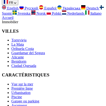
FR
English
Русский
Español
Українська
Deutsch
Suomi
Svenska
Norsk
Polski
Nederlands
Italiano
Accueil
Immobilier
VILLES
Torrevieja
La Mata
Orihuela Costa
Guardamar del Segura
Alicante
Benidorm
Ciudad Quesada
CARACTÉRISTIQUES
Vue sur la mer
Première ligne
Urbanisation
Piscine
Garage ou parking
Ascenseur