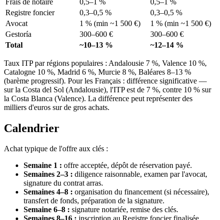
Frais de notaire
0,5–1 %
0,5–1 %
Registre foncier
0,3–0,5 %
0,3–0,5 %
Avocat
1 % (min ~1 500 €)
1 % (min ~1 500 €)
Gestoría
300–600 €
300–600 €
Total
~10–13 %
~12–14 %
Taux ITP par régions populaires : Andalousie 7 %, Valence 10 %,
Catalogne 10 %, Madrid 6 %, Murcie 8 %, Baléares 8–13 %
(barème progressif). Pour les Français : différence significative —
sur la Costa del Sol (Andalousie), l'ITP est de 7 %, contre 10 % sur
la Costa Blanca (Valence). La différence peut représenter des
milliers d'euros sur de gros achats.
Calendrier
Achat typique de l'offre aux clés :
Semaine 1 :
offre acceptée, dépôt de réservation payé.
Semaines 2–3 :
diligence raisonnable, examen par l'avocat,
signature du contrat arras.
Semaines 4–8 :
organisation du financement (si nécessaire),
transfert de fonds, préparation de la signature.
Semaine 6–8 :
signature notariée, remise des clés.
Semaines 8–16 :
inscription au Registre foncier finalisée.