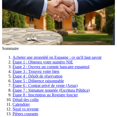
Sommaire
Acheter une propriété en Espagne : ce qu'il faut savoir
Étape 1 : Obtenez votre numéro NIE
Étape 2 : Ouvrez un compte bancaire espagnol
Étape 3 : Trouvez votre bien
Étape 4 : Dépôt de réservation
Étape 5 : Diligence raisonnable
Étape 6 : Contrat privé de vente (Arras)
Étape 7 : Signature notariée (Escritura Pública)
Étape 8 : Inscription au Registre foncier
Détail des coûts
Calendrier
Neuf vs revente
Pièges courants