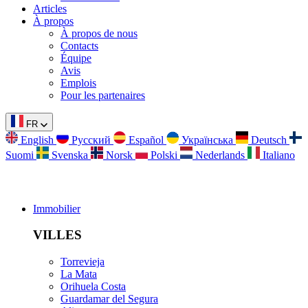
Articles
À propos
À propos de nous
Contacts
Équipe
Avis
Emplois
Pour les partenaires
FR
English
Русский
Español
Українська
Deutsch
Suomi
Svenska
Norsk
Polski
Nederlands
Italiano
Immobilier
VILLES
Torrevieja
La Mata
Orihuela Costa
Guardamar del Segura