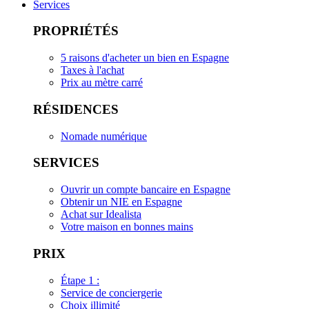
Services
PROPRIÉTÉS
5 raisons d'acheter un bien en Espagne
Taxes à l'achat
Prix au mètre carré
RÉSIDENCES
Nomade numérique
SERVICES
Ouvrir un compte bancaire en Espagne
Obtenir un NIE en Espagne
Achat sur Idealista
Votre maison en bonnes mains
PRIX
Étape 1 :
Service de conciergerie
Choix illimité