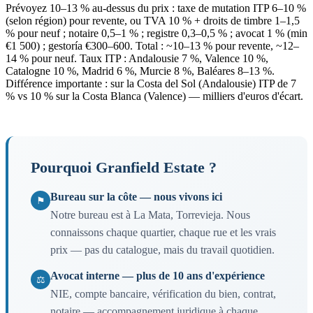
Prévoyez 10–13 % au-dessus du prix : taxe de mutation ITP 6–10 %
(selon région) pour revente, ou TVA 10 % + droits de timbre 1–1,5
% pour neuf ; notaire 0,5–1 % ; registre 0,3–0,5 % ; avocat 1 % (min
€1 500) ; gestoría €300–600. Total : ~10–13 % pour revente, ~12–
14 % pour neuf. Taux ITP : Andalousie 7 %, Valence 10 %,
Catalogne 10 %, Madrid 6 %, Murcie 8 %, Baléares 8–13 %.
Différence importante : sur la Costa del Sol (Andalousie) ITP de 7
% vs 10 % sur la Costa Blanca (Valence) — milliers d'euros d'écart.
Pourquoi Granfield Estate ?
Bureau sur la côte — nous vivons ici
⚑
Notre bureau est à La Mata, Torrevieja. Nous
connaissons chaque quartier, chaque rue et les vrais
prix — pas du catalogue, mais du travail quotidien.
Avocat interne — plus de 10 ans d'expérience
⚖
NIE, compte bancaire, vérification du bien, contrat,
notaire — accompagnement juridique à chaque