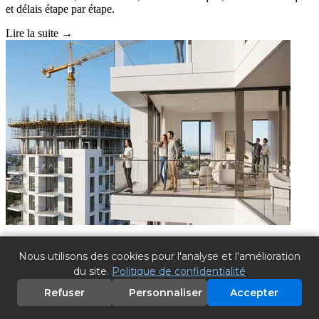
et délais étape par étape.
Lire la suite →
Acheter un bien neuf en Espagne : ce que vous devez
Nous utilisons des cookies pour l'analyse et l'amélioration
savoir
du site.
Politique de confidentialité
26.06.2026
Refuser
Personnaliser
Accepter
Tout savoir sur l'achat d'un bien neuf en Espagne : sur plan vs