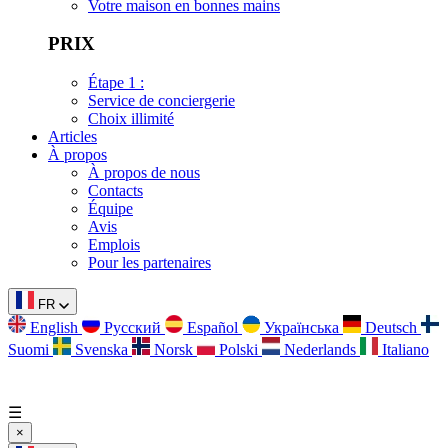
Votre maison en bonnes mains
PRIX
Étape 1 :
Service de conciergerie
Choix illimité
Articles
À propos
À propos de nous
Contacts
Équipe
Avis
Emplois
Pour les partenaires
FR
English
Русский
Español
Українська
Deutsch
Suomi
Svenska
Norsk
Polski
Nederlands
Italiano
☰
×