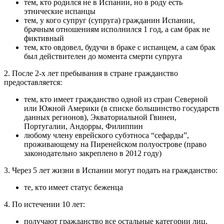
тем, кто родился не в Испании, но в роду есть
этнические испанцы
тем, у кого супруг (супруга) гражданин Испании,
брачным отношениям исполнился 1 год, а сам брак не
фиктивный
тем, кто овдовел, будучи в браке с испанцем, а сам брак
был действителен до момента смерти супруга
2. После 2-х лет пребывания в стране гражданство
предоставляется:
тем, кто имеет гражданство одной из стран Северной
или Южной Америки (в списке большинство государств
данных регионов), Экваториальной Гвинеи,
Португалии, Андорры, Филиппин
любому члену еврейского субэтноса “сефарды”,
проживающему на Пиренейском полуострове (право
законодательно закреплено в 2012 году)
3. Через 5 лет жизни в Испании могут подать на гражданство:
те, кто имеет статус беженца
4. По истечении 10 лет:
получают гражданство все остальные категории лиц,