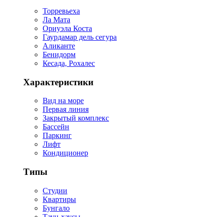
Торревьеха
Ла Мата
Ориуэла Коста
Гаурдамар дель сегура
Аликанте
Бенидорм
Кесада, Рохалес
Характеристики
Вид на море
Первая линия
Закрытый комплекс
Бассейн
Паркинг
Лифт
Кондиционер
Типы
Студии
Квартиры
Бунгало
Таун-хаусы