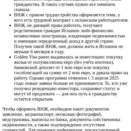
гражданства. В таких случаях нужно все начинать
сначала.
ВНЖ с правом трудоустройства оформляется теми, у
кого есть трудовой контракт с испанским работодателем.
ВНЖ, не дающий права работать, получают
родственники граждан Испании либо финансово
независимые иностранцы, владеющие недвижимостью
и имеющие определенный доход в другой стране.
Получив такой ВНЖ, они должны жить в Испании не
меньше 6 месяцев в году.
Golden Visa ранее выдавалась за инвестиции: покупку
жилья от полумиллиона евро (без учёта ипотеки),
банковский депозит от 1 млн евро или покупку
гособлигаций на сумму от 2 млн евро, и давала право на
работу. Однако программа отменена с 3 апреля 2025
года: новые заявки больше не принимаются. Те, кто уже
получил резиденцию инвестора, сохраняют статус и
могут её продлевать — для них путь к гражданству
остаётся открытым.
Чтобы оформить ВНЖ, необходим пакет документов:
заявление, загранпаспорт, несколько фотографий,
медстраховка, выписка из банка, документы собственника
недвижимости, а также подтверждение отсутствия
судимостей. Для проверки информации, предоставленной