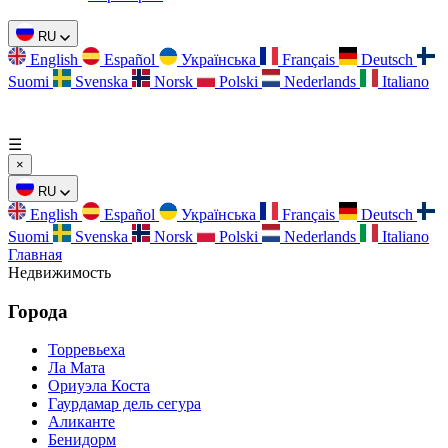
RU
English
Español
Українська
Français
Deutsch
Suomi
Svenska
Norsk
Polski
Nederlands
Italiano
☰
×
RU
English
Español
Українська
Français
Deutsch
Suomi
Svenska
Norsk
Polski
Nederlands
Italiano
Главная
Недвижимость
Города
Торревьеха
Ла Мата
Ориуэла Коста
Гаурдамар дель сегура
Аликанте
Бенидорм