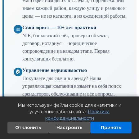
Наш офис находится в La Mata, Торревьеха. Мы
знаем каждый район, каждую улицу и реальные
цены — не из каталога, а из ежедневной работы.
Свой юрист — 10+ лет практики
⚖
NIE, банковский счёт, проверка объекта,
договор, нотариус — юридическое
сопровождение на каждом этапе. Первая
консультация бесплатно.
Управление недвижимостью
🏠
Покупаете для сдачи в аренду? Наша
управляющая компания возьмёт на себя поиск
арендаторов, обслуживание и все вопросы.
Мы используем файлы cookie для аналитики и
Говорим на вашем языке
🌐
улучшения работы сайта.
Политика
Английский, испанский, русский, немецкий,
конфиденциальности
финский, шведский и другие языки. Лицензия
Отклонить
Настроить
Принять
RAICV 1663, член ассоциации Asivega.