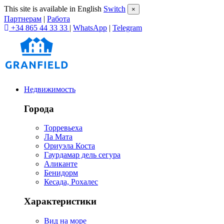
This site is available in English
Switch
×
Партнерам
|
Работа
+34 865 44 33 33
|
WhatsApp
|
Telegram
Недвижимость
Города
Торревьеха
Ла Мата
Ориуэла Коста
Гаурдамар дель сегура
Аликанте
Бенидорм
Кесада, Рохалес
Характеристики
Вид на море