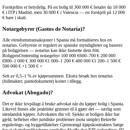
Forskjellen er betydelig. På en bolig til 300 000 € betaler du 18 000
€ i ITP i Madrid, men 30 000 € i Valencia — en forskjell på 12 000
€ bare i skatt.
Notargebyrer (Gastos de Notaría)?
Alle eiendomstransaksjoner i Spania må formaliseres hos en
notarius. Gebyrene er regulert av spanske myndigheter og baseres
på boligprisen — notarius kan ikke fastsette dem fritt.
BoligprisOmtrentlig notargebyr 100 000 €600–700 € 200 000
€800–1 000 € 300 000 €1 000–1 200 € 400 000 €1 200–1 500 €
500 000 € +1 500 € +
Sett av 0,5–1 % av kjøpesummen. Ekstra besøk hos notarius
(fullmakter, pantedokument) koster i tillegg.
Advokat (Abogado)?
Det er ikke lovpålagt å bruke advokat når du kjøper bolig i Spania.
Likevel finnes alle praktiske grunner til å gjøre det — særlig som
utenlandsk kjøper. Advokaten din vil: Sjekke at boligen ikke har
gjeld, heftelser eller juridiske problemer (nota simple) Bekrefte
regulerings- og byggetillatelser Gjennomgå kjøpskontrakten Sørge
for at skatteforpliktelsene oppfylles Skaffe deg NIE (utlendings-ID-