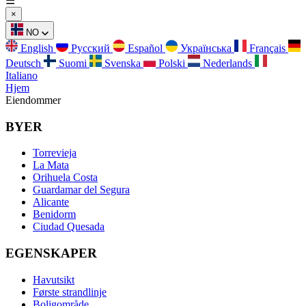
☰
×
NO
English
Русский
Español
Українська
Français
Deutsch
Suomi
Svenska
Polski
Nederlands
Italiano
Hjem
Eiendommer
BYER
Torrevieja
La Mata
Orihuela Costa
Guardamar del Segura
Alicante
Benidorm
Ciudad Quesada
EGENSKAPER
Havutsikt
Første strandlinje
Boligområde