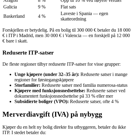
Aragón
8 %
Opp til 10 % ved høyere verdier
Galicia
9 %
Flat sats
Laveste i Spania — egen
Baskerland
4 %
skatteordning
Forskjellen er betydelig. På en bolig til 300 000 € betaler du 18 000
€ i ITP i Madrid, men 30 000 € i Valencia — en forskjell på 12 000
€ bare i skatt.
Reduserte ITP-satser
De fleste regioner tilbyr reduserte ITP-satser for visse grupper:
Unge kjøpere (under 32–35 år):
Reduserte satser i mange
regioner for førstegangskjøpere
Storfamilier:
Reduserte satser med familia numerosa-status
Kjøpere med funksjonsnedsettelse:
Reduserte satser ved
dokumentert funksjonsnedsettelse på 33 % eller mer
Subsidierte boliger (VPO):
Reduserte satser, ofte 4 %
Merverdiavgift (IVA) på nybygg
Kjøper du en helt ny bolig direkte fra utbyggeren, betaler du ikke
ITP. I stedet betaler du: