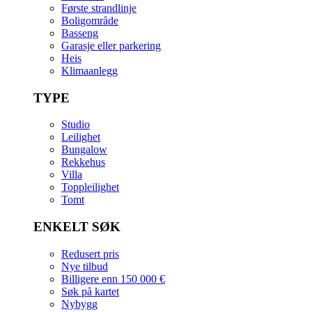
Første strandlinje
Boligområde
Basseng
Garasje eller parkering
Heis
Klimaanlegg
TYPE
Studio
Leilighet
Bungalow
Rekkehus
Villa
Toppleilighet
Tomt
ENKELT SØK
Redusert pris
Nye tilbud
Billigere enn 150 000 €
Søk på kartet
Nybygg