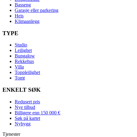
Basseng
Garasje eller parkering
Heis
Klimaanlegg
TYPE
Studio
Leilighet
Bungalow
Rekkehus
Villa
Toppleilighet
Tomt
ENKELT SØK
Redusert pris
Nye tilbud
Billigere enn 150 000 €
Søk på kartet
Nybygg
Tjenester