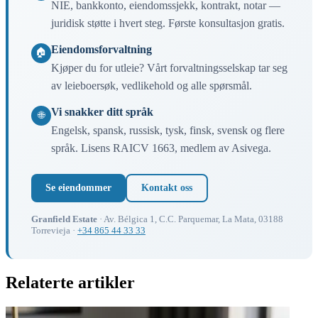
NIE, bankkonto, eiendomssjekk, kontrakt, notar —
juridisk støtte i hvert steg. Første konsultasjon gratis.
Eiendomsforvaltning
🏠
Kjøper du for utleie? Vårt forvaltningsselskap tar seg
av leieboersøk, vedlikehold og alle spørsmål.
Vi snakker ditt språk
🌐
Engelsk, spansk, russisk, tysk, finsk, svensk og flere
språk. Lisens RAICV 1663, medlem av Asivega.
Se eiendommer
Kontakt oss
Granfield Estate
· Av. Bélgica 1, C.C. Parquemar, La Mata, 03188
Torrevieja ·
+34 865 44 33 33
Relaterte artikler