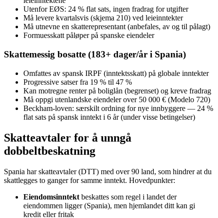
leieinntektene
Utenfor EØS: 24 % flat sats, ingen fradrag for utgifter
Må levere kvartalsvis (skjema 210) ved leieinntekter
Må utnevne en skatterepresentant (anbefales, av og til pålagt)
Formuesskatt påløper på spanske eiendeler
Skattemessig bosatte (183+ dager/år i Spania)
Omfattes av spansk IRPF (inntektsskatt) på globale inntekter
Progressive satser fra 19 % til 47 %
Kan motregne renter på boliglån (begrenset) og kreve fradrag
Må oppgi utenlandske eiendeler over 50 000 € (Modelo 720)
Beckham-loven: særskilt ordning for nye innbyggere — 24 %
flat sats på spansk inntekt i 6 år (under visse betingelser)
Skatteavtaler for å unngå
dobbeltbeskatning
Spania har skatteavtaler (DTT) med over 90 land, som hindrer at du
skattlegges to ganger for samme inntekt. Hovedpunkter:
Eiendomsinntekt
beskattes som regel i landet der
eiendommen ligger (Spania), men hjemlandet ditt kan gi
kredit eller fritak