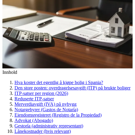
Innhold
Hva koster det egentlig å kjøpe bolig i Spania?
Den store posten: overdragelsesavgift (ITP) på brukte boliger
ITP-satser per region (2026)
Reduserte ITP-satser
Merverdiavgift (IVA) på nybygg
Notargebyrer (Gastos de Notaría)
Eiendomsregisteret (Registro de la Propiedad)
Advokat (Abogado)
Gestoría (administrativ representant)
Lånekostnader (hvis relevant)