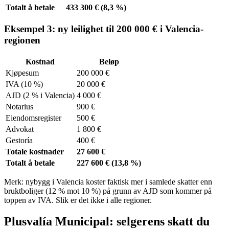
Totalt å betale
433 300 € (8,3 %)
Eksempel 3: ny leilighet til 200 000 € i Valencia-
regionen
Kostnad
Beløp
Kjøpesum
200 000 €
IVA (10 %)
20 000 €
AJD (2 % i Valencia)
4 000 €
Notarius
900 €
Eiendomsregister
500 €
Advokat
1 800 €
Gestoría
400 €
Totale kostnader
27 600 €
Totalt å betale
227 600 € (13,8 %)
Merk: nybygg i Valencia koster faktisk mer i samlede skatter enn
bruktboliger (12 % mot 10 %) på grunn av AJD som kommer på
toppen av IVA. Slik er det ikke i alle regioner.
Plusvalía Municipal: selgerens skatt du