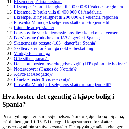
Eksempler på totalkostnad
Eksempel 1: brukt leilighet til 200 000 € i Valencia-regionen
Eksempel 2: brukt villa til 400 000 € i Andalusia
Eksempel 3: ny leilighet til 200 000 € i Valencia-regionen
Plusvalía Municipal: selgerens skatt du bør kjenne til
Løpende årlige skatter
Ikke-bosatte vs. skattemessig bosatte: skattekonsekvenser
Ikke-bosatte (mindre enn 183 dager/år i Spania)
Skattemessig bosatte (183+ dager/år i Spania)
Skatteavtaler for å unngå dobbeltbeskatning
Vanlige feil å unngå
Ofte stilte spørsmål
Den store posten: overdragelsesavgift (ITP) på brukte boliger?
Notargebyrer (Gastos de Notaría)?
Advokat (Abogado)?
Lånekostnader (hvis relevant)?
Plusvalía Municipal: selgerens skatt du bør kjenne til?
Hva koster det egentlig å kjøpe bolig i
Spania?
Prisantydningen er bare begynnelsen. Når du kjøper bolig i Spania,
må du beregne 10–15 % i tillegg til kjøpesummen for skatter,
gebyrer og administrative kostnader. Det nøyaktige tallet avhenger