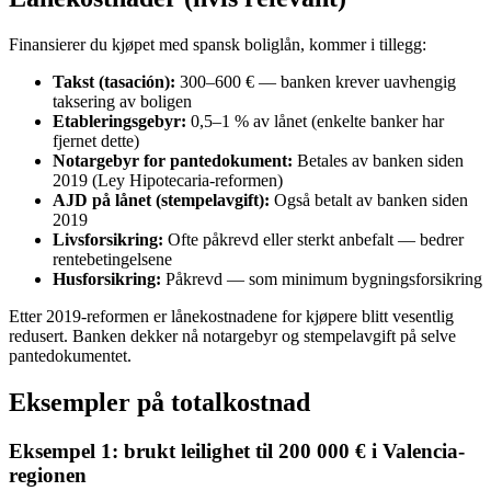
Finansierer du kjøpet med spansk boliglån, kommer i tillegg:
Takst (tasación):
300–600 € — banken krever uavhengig
taksering av boligen
Etableringsgebyr:
0,5–1 % av lånet (enkelte banker har
fjernet dette)
Notargebyr for pantedokument:
Betales av banken siden
2019 (Ley Hipotecaria-reformen)
AJD på lånet (stempelavgift):
Også betalt av banken siden
2019
Livsforsikring:
Ofte påkrevd eller sterkt anbefalt — bedrer
rentebetingelsene
Husforsikring:
Påkrevd — som minimum bygningsforsikring
Etter 2019-reformen er lånekostnadene for kjøpere blitt vesentlig
redusert. Banken dekker nå notargebyr og stempelavgift på selve
pantedokumentet.
Eksempler på totalkostnad
Eksempel 1: brukt leilighet til 200 000 € i Valencia-
regionen