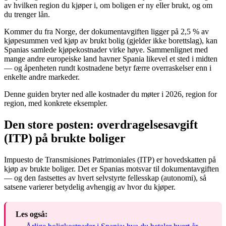
av hvilken region du kjøper i, om boligen er ny eller brukt, og om
du trenger lån.
Kommer du fra Norge, der dokumentavgiften ligger på 2,5 % av
kjøpesummen ved kjøp av brukt bolig (gjelder ikke borettslag), kan
Spanias samlede kjøpekostnader virke høye. Sammenlignet med
mange andre europeiske land havner Spania likevel et sted i midten
— og åpenheten rundt kostnadene betyr færre overraskelser enn i
enkelte andre markeder.
Denne guiden bryter ned alle kostnader du møter i 2026, region for
region, med konkrete eksempler.
Den store posten: overdragelsesavgift
(ITP) på brukte boliger
Impuesto de Transmisiones Patrimoniales (ITP) er hovedskatten på
kjøp av brukte boliger. Det er Spanias motsvar til dokumentavgiften
— og den fastsettes av hvert selvstyrte fellesskap (autonomi), så
satsene varierer betydelig avhengig av hvor du kjøper.
Les også: