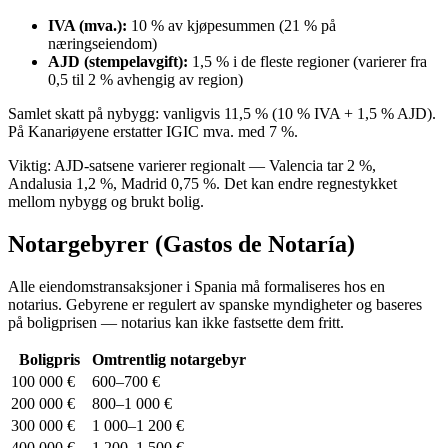
IVA (mva.):
10 % av kjøpesummen (21 % på
næringseiendom)
AJD (stempelavgift):
1,5 % i de fleste regioner (varierer fra
0,5 til 2 % avhengig av region)
Samlet skatt på nybygg: vanligvis 11,5 % (10 % IVA + 1,5 % AJD).
På Kanariøyene erstatter IGIC mva. med 7 %.
Viktig: AJD-satsene varierer regionalt — Valencia tar 2 %,
Andalusia 1,2 %, Madrid 0,75 %. Det kan endre regnestykket
mellom nybygg og brukt bolig.
Notargebyrer (Gastos de Notaría)
Alle eiendomstransaksjoner i Spania må formaliseres hos en
notarius. Gebyrene er regulert av spanske myndigheter og baseres
på boligprisen — notarius kan ikke fastsette dem fritt.
Boligpris
Omtrentlig notargebyr
100 000 €
600–700 €
200 000 €
800–1 000 €
300 000 €
1 000–1 200 €
400 000 €
1 200–1 500 €