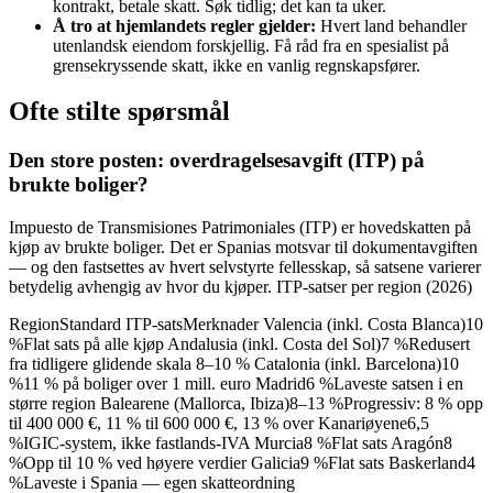
kontrakt, betale skatt. Søk tidlig; det kan ta uker.
Å tro at hjemlandets regler gjelder:
Hvert land behandler
utenlandsk eiendom forskjellig. Få råd fra en spesialist på
grensekryssende skatt, ikke en vanlig regnskapsfører.
Ofte stilte spørsmål
Den store posten: overdragelsesavgift (ITP) på
brukte boliger?
Impuesto de Transmisiones Patrimoniales (ITP) er hovedskatten på
kjøp av brukte boliger. Det er Spanias motsvar til dokumentavgiften
— og den fastsettes av hvert selvstyrte fellesskap, så satsene varierer
betydelig avhengig av hvor du kjøper. ITP-satser per region (2026)
RegionStandard ITP-satsMerknader Valencia (inkl. Costa Blanca)10
%Flat sats på alle kjøp Andalusia (inkl. Costa del Sol)7 %Redusert
fra tidligere glidende skala 8–10 % Catalonia (inkl. Barcelona)10
%11 % på boliger over 1 mill. euro Madrid6 %Laveste satsen i en
større region Balearene (Mallorca, Ibiza)8–13 %Progressiv: 8 % opp
til 400 000 €, 11 % til 600 000 €, 13 % over Kanariøyene6,5
%IGIC-system, ikke fastlands-IVA Murcia8 %Flat sats Aragón8
%Opp til 10 % ved høyere verdier Galicia9 %Flat sats Baskerland4
%Laveste i Spania — egen skatteordning