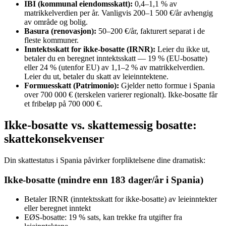
IBI (kommunal eiendomsskatt):
0,4–1,1 % av
matrikkelverdien per år. Vanligvis 200–1 500 €/år avhengig
av område og bolig.
Basura (renovasjon):
50–200 €/år, fakturert separat i de
fleste kommuner.
Inntektsskatt for ikke-bosatte (IRNR):
Leier du ikke ut,
betaler du en beregnet inntektsskatt — 19 % (EU-bosatte)
eller 24 % (utenfor EU) av 1,1–2 % av matrikkelverdien.
Leier du ut, betaler du skatt av leieinntektene.
Formuesskatt (Patrimonio):
Gjelder netto formue i Spania
over 700 000 € (terskelen varierer regionalt). Ikke-bosatte får
et fribeløp på 700 000 €.
Ikke-bosatte vs. skattemessig bosatte:
skattekonsekvenser
Din skattestatus i Spania påvirker forpliktelsene dine dramatisk:
Ikke-bosatte (mindre enn 183 dager/år i Spania)
Betaler IRNR (inntektsskatt for ikke-bosatte) av leieinntekter
eller beregnet inntekt
EØS-bosatte: 19 % sats, kan trekke fra utgifter fra