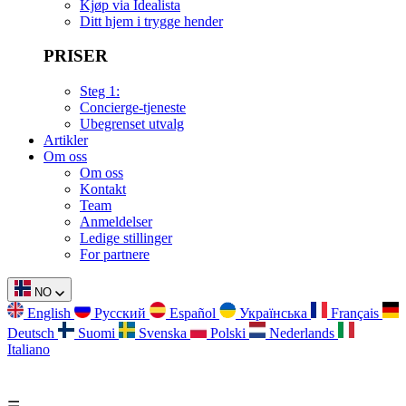
Kjøp via Idealista
Ditt hjem i trygge hender
PRISER
Steg 1:
Concierge-tjeneste
Ubegrenset utvalg
Artikler
Om oss
Om oss
Kontakt
Team
Anmeldelser
Ledige stillinger
For partnere
NO
English
Русский
Español
Українська
Français
Deutsch
Suomi
Svenska
Polski
Nederlands
Italiano