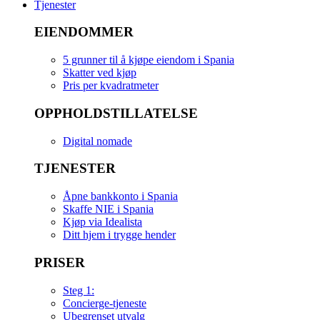
Tjenester
EIENDOMMER
5 grunner til å kjøpe eiendom i Spania
Skatter ved kjøp
Pris per kvadratmeter
OPPHOLDSTILLATELSE
Digital nomade
TJENESTER
Åpne bankkonto i Spania
Skaffe NIE i Spania
Kjøp via Idealista
Ditt hjem i trygge hender
PRISER
Steg 1:
Concierge-tjeneste
Ubegrenset utvalg