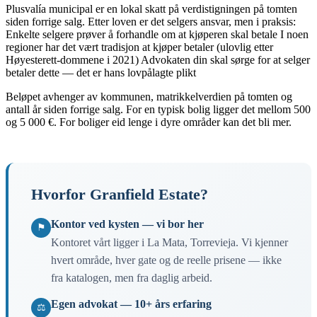
Plusvalía municipal er en lokal skatt på verdistigningen på tomten
siden forrige salg. Etter loven er det selgers ansvar, men i praksis:
Enkelte selgere prøver å forhandle om at kjøperen skal betale I noen
regioner har det vært tradisjon at kjøper betaler (ulovlig etter
Høyesterett-dommene i 2021) Advokaten din skal sørge for at selger
betaler dette — det er hans lovpålagte plikt
Beløpet avhenger av kommunen, matrikkelverdien på tomten og
antall år siden forrige salg. For en typisk bolig ligger det mellom 500
og 5 000 €. For boliger eid lenge i dyre områder kan det bli mer.
Hvorfor Granfield Estate?
Kontor ved kysten — vi bor her
⚑
Kontoret vårt ligger i La Mata, Torrevieja. Vi kjenner
hvert område, hver gate og de reelle prisene — ikke
fra katalogen, men fra daglig arbeid.
Egen advokat — 10+ års erfaring
⚖