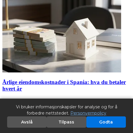
Årlige eiendomskostnader i Spania: hva du betaler
hvert år
09.06.2026
Vi bruker informasjonskapsler for analyse og for å
Komplett oversikt over årlige driftskostnader for eiendom i Spania
forbedre nettstedet.
Personvernpolicy
— fra IBI og basura til fellesutgifter, forsikring, strøm og skatter for
bosatte og ikke-bosatte.
Avslå
Tilpass
Godta
Les mer →