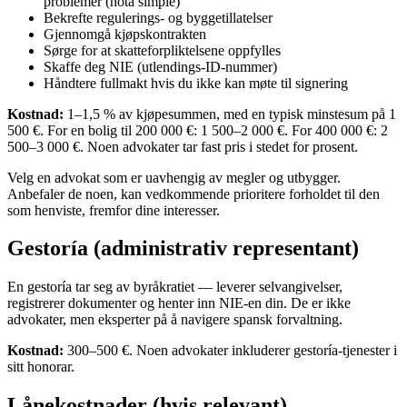
problemer (nota simple)
Bekrefte regulerings- og byggetillatelser
Gjennomgå kjøpskontrakten
Sørge for at skatteforpliktelsene oppfylles
Skaffe deg NIE (utlendings-ID-nummer)
Håndtere fullmakt hvis du ikke kan møte til signering
Kostnad:
1–1,5 % av kjøpesummen, med en typisk minstesum på 1
500 €. For en bolig til 200 000 €: 1 500–2 000 €. For 400 000 €: 2
500–3 000 €. Noen advokater tar fast pris i stedet for prosent.
Velg en advokat som er uavhengig av megler og utbygger.
Anbefaler de noen, kan vedkommende prioritere forholdet til den
som henviste, fremfor dine interesser.
Gestoría (administrativ representant)
En gestoría tar seg av byråkratiet — leverer selvangivelser,
registrerer dokumenter og henter inn NIE-en din. De er ikke
advokater, men eksperter på å navigere spansk forvaltning.
Kostnad:
300–500 €. Noen advokater inkluderer gestoría-tjenester i
sitt honorar.
Lånekostnader (hvis relevant)