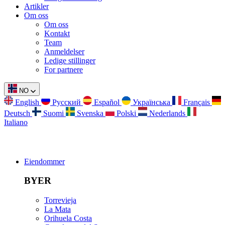
Artikler
Om oss
Om oss
Kontakt
Team
Anmeldelser
Ledige stillinger
For partnere
NO
English
Русский
Español
Українська
Français
Deutsch
Suomi
Svenska
Polski
Nederlands
Italiano
Eiendommer
BYER
Torrevieja
La Mata
Orihuela Costa