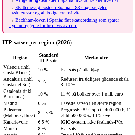
→
Årlige boligkostnader i Spania: hva du betaler hvert år
→
Skattemessig bosted i Spania: 183-dagersregelen,
livsinteresser og alt boligeiere må vite
→
Beckham-loven i Spania: flat skatteordning som sparer
nye innbyggere for tusenvis av euro
ITP-satser per region (2026)
Standard
Region
Merknader
ITP-sats
Valencia (inkl.
10 %
Flat sats på alle kjøp
Costa Blanca)
Andalusia (inkl.
Redusert fra tidligere glidende skala
7 %
Costa del Sol)
8–10 %
Catalonia (inkl.
10 %
11 % på boliger over 1 mill. euro
Barcelona)
Madrid
6 %
Laveste satsen i en større region
Balearene
Progressiv: 8 % opp til 400 000 €, 11
8–13 %
(Mallorca, Ibiza)
% til 600 000 €, 13 % over
Kanariøyene
6,5 %
IGIC-system, ikke fastlands-IVA
Murcia
8 %
Flat sats