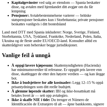
Kapitalgevinster
ved salg av eiendom — Spania beskatter
disse, og avtalen med hjemlandet ditt avgjør om du får
lempning
Pensjoner:
Avtalebestemmelsene varierer — britiske
statspensjoner beskattes kun i Storbritannia; private pensjoner
beskattes vanligvis i ditt bostedsland
Land med DTT med Spania inkluderer: Norge, Sverige, Finland,
Storbritannia, USA, Tyskland, Frankrike, Nederland, Polen, Italia,
Ukraina og de fleste andre EU/OECD-land. Konsulter alltid en
skatterådgiver som behersker begge jurisdiksjoner.
Vanlige feil å unngå
Å oppgi lavere kjøpesum:
Skattemyndigheten (Hacienda)
har minimumsverdier til referanse. Er oppgitt pris lavere enn
disse, skattlegger de etter den høyere verdien — og kan ilegge
bot.
Ikke å budsjettere for alle kostnader:
Legg 12–15 % oppå
prisantydningen som ditt reelle budsjett.
Å glemme løpende skatter:
IBI og ikke-bosattskatt må
betales hvert år — sett opp avtalegiro.
Ikke å skaffe NIE i tide:
Du trenger et Número de
Identificación de Extranjero til alt — åpne bankkonto, signere