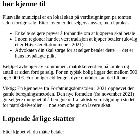
bør kjenne til
Plusvalía municipal er en lokal skatt på verdistigningen på tomten
siden forrige salg. Etter loven er det selgers ansvar, men i praksis:
Enkelte selgere prøver å forhandle om at kjøperen skal betale
I noen regioner har det vært tradisjon at kjøper betaler (ulovlig
etter Høyesterett-dommene i 2021)
Advokaten din skal sørge for at selger betaler dette — det er
hans lovpålagte plikt
Beløpet avhenger av kommunen, matrikkelverdien på tomten og
antall år siden forrige salg. For en typisk bolig ligger det mellom 500
og 5 000 €. For boliger eid lenge i dyre områder kan det bli mer.
Viktig: En kjennelse fra Forfatningsdomstolen i 2021 opphevet den
gamle beregningsmetoden. Den nye formelen (fra november 2021)
gir selgere mulighet til å beregne ut fra faktisk verdistigning i stedet
for matrikkelverdier — noe som ofte gir en lavere skatt.
Løpende årlige skatter
Etter kjøpet vil du måtte betale: