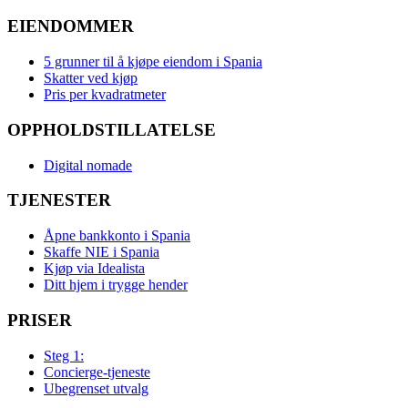
EIENDOMMER
5 grunner til å kjøpe eiendom i Spania
Skatter ved kjøp
Pris per kvadratmeter
OPPHOLDSTILLATELSE
Digital nomade
TJENESTER
Åpne bankkonto i Spania
Skaffe NIE i Spania
Kjøp via Idealista
Ditt hjem i trygge hender
PRISER
Steg 1:
Concierge-tjeneste
Ubegrenset utvalg