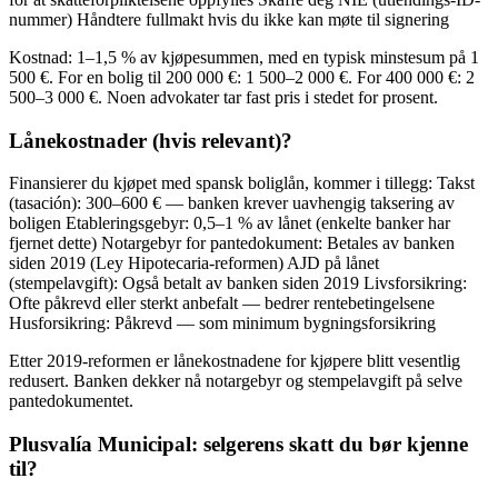
nummer) Håndtere fullmakt hvis du ikke kan møte til signering
Kostnad: 1–1,5 % av kjøpesummen, med en typisk minstesum på 1
500 €. For en bolig til 200 000 €: 1 500–2 000 €. For 400 000 €: 2
500–3 000 €. Noen advokater tar fast pris i stedet for prosent.
Lånekostnader (hvis relevant)?
Finansierer du kjøpet med spansk boliglån, kommer i tillegg: Takst
(tasación): 300–600 € — banken krever uavhengig taksering av
boligen Etableringsgebyr: 0,5–1 % av lånet (enkelte banker har
fjernet dette) Notargebyr for pantedokument: Betales av banken
siden 2019 (Ley Hipotecaria-reformen) AJD på lånet
(stempelavgift): Også betalt av banken siden 2019 Livsforsikring:
Ofte påkrevd eller sterkt anbefalt — bedrer rentebetingelsene
Husforsikring: Påkrevd — som minimum bygningsforsikring
Etter 2019-reformen er lånekostnadene for kjøpere blitt vesentlig
redusert. Banken dekker nå notargebyr og stempelavgift på selve
pantedokumentet.
Plusvalía Municipal: selgerens skatt du bør kjenne
til?